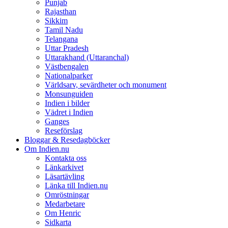
Punjab
Rajasthan
Sikkim
Tamil Nadu
Telangana
Uttar Pradesh
Uttarakhand (Uttaranchal)
Västbengalen
Nationalparker
Världsarv, sevärdheter och monument
Monsunguiden
Indien i bilder
Vädret i Indien
Ganges
Reseförslag
Bloggar & Resedagböcker
Om Indien.nu
Kontakta oss
Länkarkivet
Läsartävling
Länka till Indien.nu
Omröstningar
Medarbetare
Om Henric
Sidkarta