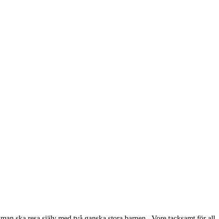
man ska resa själv med två ganska stora barnen. Vore tacksamt för all