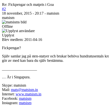
Re: Fickpengar och matpris i Goa
#2
18 november, 2015 - 20:17 - matsism
matsism
Offline
Upplyst
Blev medlem:
2011-04-16
Fickpengar?
Själv samlar jag på sten-statyer och brukar behöva hundratusentals kr
gör av med kan bara du själv bestämma.
__________________
… Är i Singapura.
Skype: matsism
Mail:
mats@matsism.in
Internet:
www.matsism.in
Facebook:
matsism
Instagram:
matsism