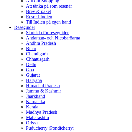
Allt om Shopping!
Att tänka på som resenär
Brev & paket
Resor i Indien
Till Indien på egen hand
Reseguider
Startsida för reseguider
Andaman- och Nicobaröarna
Andhra Pradesh
Bihar
Chandigarh
Chhattisgarh
Delhi
Goa
Gujarat
Haryana
Himachal Pradesh
Jammu & Kashmir
Jharkhand
Karnataka
Kerala
Madhya Pradesh
Maharashtra
Orissa
Puducherry (Pondicherry)