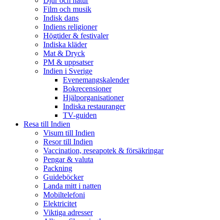
Djur och natur
Film och musik
Indisk dans
Indiens religioner
Högtider & festivaler
Indiska kläder
Mat & Dryck
PM & uppsatser
Indien i Sverige
Evenemangskalender
Bokrecensioner
Hjälporganisationer
Indiska restauranger
TV-guiden
Resa till Indien
Visum till Indien
Resor till Indien
Vaccination, reseapotek & försäkringar
Pengar & valuta
Packning
Guideböcker
Landa mitt i natten
Mobiltelefoni
Elektricitet
Viktiga adresser