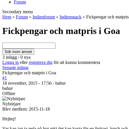
Forum
Secondary menu
Hem
»
Forum
»
Indienforum
»
Indiensnack
» Fickpengar och matpris
Fickpengar och matpris i Goa
3 inlägg / 0 nya
Logga in
eller
registrera dig
för att kunna kommentera
Senaste inlägg
Fickpengar och matpris i Goa
#1
18 november, 2015 - 17:56 - bahur
bahur
Offline
Nybörjare
Blev medlem:
2015-11-18
Hejhej!
Var kan jag ta reda på hur mkt det kan kosta för en frukost, lunch o