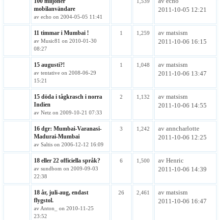
av echo
100 miljoner
1,539
mobilanvändare
2011-10-05 12:21
av echo on 2004-05-05 11:41
av matsism
11 timmar i Mumbai !
1
1,259
2011-10-06 16:15
av Music81 on 2010-01-30
08:27
av matsism
15 augusti?!
1
1,048
2011-10-06 13:47
av tentative on 2008-06-29
15:21
av matsism
15 döda i tågkrasch i norra
2
1,132
Indien
2011-10-06 14:55
av Netz on 2009-10-21 07:33
av anncharlotte
16 dgr: Mumbai-Varanasi-
3
1,242
Madurai-Mumbai
2011-10-06 12:25
av Saltis on 2006-12-12 16:09
av Henric
18 eller 22 officiella språk?
6
1,500
2011-10-06 14:39
av sundbom on 2009-09-03
22:38
av matsism
18 år, juli-aug, endast
26
2,461
flygstol.
2011-10-06 16:47
av Anton_ on 2010-11-25
23:52