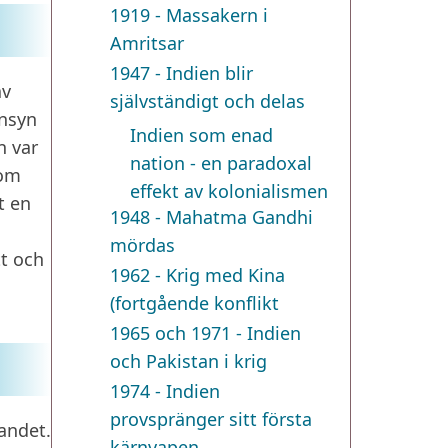
1919 - Massakern i
Amritsar
1947 - Indien blir
av
självständigt och delas
änsyn
Indien som enad
n var
nation - en paradoxal
som
effekt av kolonialismen
t en
1948 - Mahatma Gandhi
mördas
tt och
1962 - Krig med Kina
(fortgående konflikt
1965 och 1971 - Indien
och Pakistan i krig
1974 - Indien
provspränger sitt första
landet.
kärnvapen