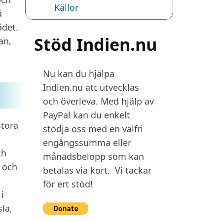
Källor
å
ådet.
Stöd Indien.nu
an,
Nu kan du hjälpa
Indien.nu att utvecklas
och överleva. Med hjälp av
PayPal kan du enkelt
stora
stödja oss med en valfri
engångssumma eller
ch
månadsbelopp som kan
 och
betalas via kort. Vi tackar
för ert stöd!
i
sla,