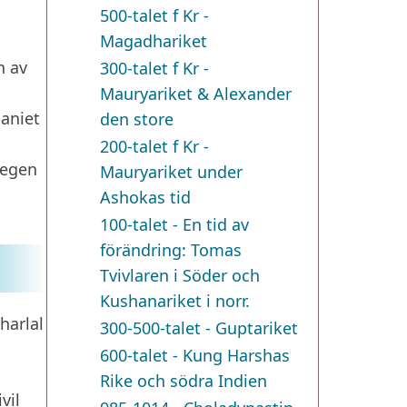
500-talet f Kr -
Magadhariket
n av
300-talet f Kr -
Mauryariket & Alexander
paniet
den store
200-talet f Kr -
 egen
Mauryariket under
Ashokas tid
100-talet - En tid av
förändring: Tomas
Tvivlaren i Söder och
Kushanariket i norr.
harlal
300-500-talet - Guptariket
a
600-talet - Kung Harshas
Rike och södra Indien
vil