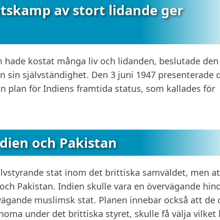
tskamp av stort lidande ger
m hade kostat många liv och lidanden, beslutade den
ien sin självständighet. Den 3 juni 1947 presenterade 
n plan för Indiens framtida status, som kallades för
Indien och Pakistan
jälvstyrande stat inom det brittiska samväldet, men at
n och Pakistan. Indien skulle vara en övervägande hin
vägande muslimsk stat. Planen innebar också att de 
oma under det brittiska styret, skulle få välja vilket