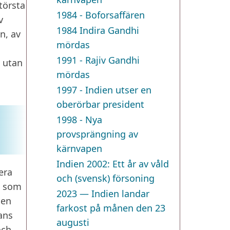
törsta
1984 - Boforsaffären
v
1984 Indira Gandhi
n, av
mördas
1991 - Rajiv Gandhi
, utan
mördas
1997 - Indien utser en
oberörbar president
1998 - Nya
provsprängning av
kärnvapen
Indien 2002: Ett år av våld
era
och (svensk) försoning
, som
2023 — Indien landar
 en
farkost på månen den 23
ans
augusti
och