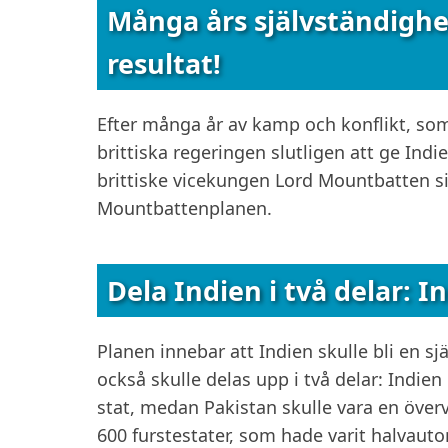
Många års självständighe
resultat!
Efter många år av kamp och konflikt, so
brittiska regeringen slutligen att ge Ind
brittiske vicekungen Lord Mountbatten si
Mountbattenplanen.
Dela Indien i två delar: 
Planen innebar att Indien skulle bli en s
också skulle delas upp i två delar: Indie
stat, medan Pakistan skulle vara en över
600 furstestater, som hade varit halvauton