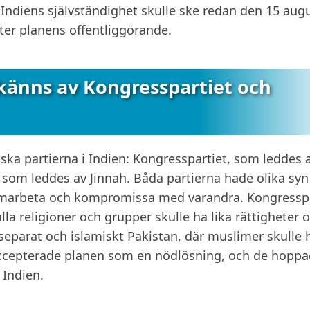
t Indiens självständighet skulle ske redan den 15 aug
ter planens offentliggörande.
känns av Kongresspartiet och
ska partierna i Indien: Kongresspartiet, som leddes 
som leddes av Jinnah. Båda partierna hade olika syn
samarbeta och kompromissa med varandra. Kongressp
alla religioner och grupper skulle ha lika rättigheter 
 separat och islamiskt Pakistan, där muslimer skulle 
 accepterade planen som en nödlösning, och de hopp
i Indien.