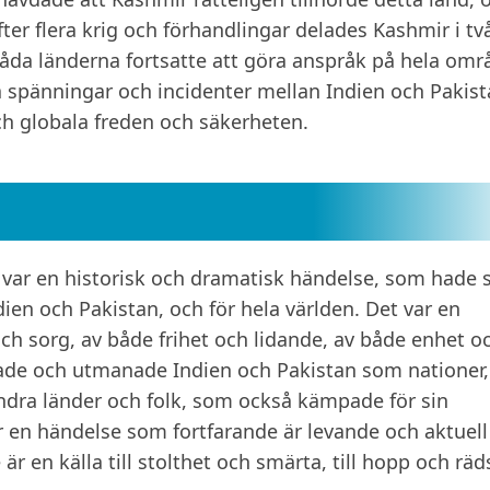
fter flera krig och förhandlingar delades Kashmir i tv
båda länderna fortsatte att göra anspråk på hela omr
a spänningar och incidenter mellan Indien och Pakist
ch globala freden och säkerheten.
 var en historisk och dramatisk händelse, som hade 
en och Pakistan, och för hela världen. Det var en
h sorg, av både frihet och lidande, av både enhet o
made och utmanade Indien och Pakistan som nationer,
dra länder och folk, som också kämpade för sin
en händelse som fortfarande är levande och aktuell 
r en källa till stolthet och smärta, till hopp och räd