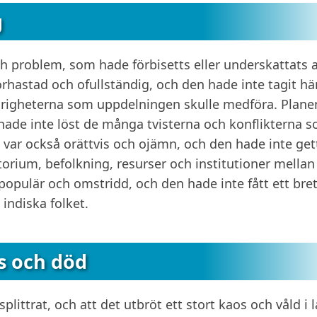
g
 problem, som hade förbisetts eller underskattats 
örhastad och ofullständig, och den hade inte tagit h
vårigheterna som uppdelningen skulle medföra. Plane
hade inte löst de många tvisterna och konflikterna 
 var också orättvis och ojämn, och den hade inte get
itorium, befolkning, resurser och institutioner mellan
populär och omstridd, och den hade inte fått ett bre
indiska folket.
os och död
splittrat, och att det utbröt ett stort kaos och våld i 