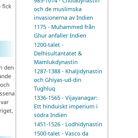
985-1014 - Choladynastin
 fick
och de muslimska
invasionerna av Indien
1175 - Muhammed från
Ghur anfaller Indien
1200-talet -
Delhisultantatet &
Mamlukdynastin
ch den
1287-1388 - Khaljidynastin
vände
och Ghiyas-ud-din
 och
Tughluq
essena
1336-1565 - Vijayanagar:
 var
Ett hinduiskt imperium i
iget,
södra Indien
1451-1526 - Lodhidynastin
1500-talet - Vasco da