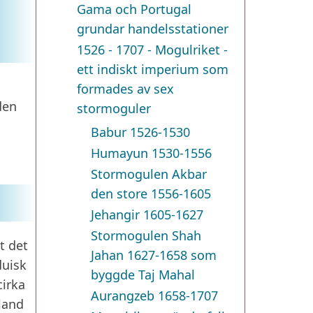
Gama och Portugal
grundar handelsstationer
1526 - 1707 - Mogulriket -
ett indiskt imperium som
formades av sex
den
stormoguler
Babur 1526-1530
Humayun 1530-1556
Stormogulen Akbar
den store 1556-1605
Jehangir 1605-1627
Stormogulen Shah
t det
Jahan 1627-1658 som
duisk
byggde Taj Mahal
cirka
Aurangzeb 1658-1707
 land