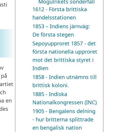
Mogulrikets sönderfall
usti
1612 - Första brittiska
handelsstationen
1853 – Indiens järnväg:
De första stegen
Sepoyupproret 1857 - det
första nationella upproret
mot det brittiska styret i
av
Indien
 på
1858 - Indien utnämns till
artiet
brittisk koloni.
och
1885 - Indiska
ha en
Nationalkongressen (INC)
ades
1905 - Bengalens delning
- hur britterna splittrade
en bengalisk nation