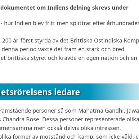
r dokumentet om Indiens delning skrevs under
- hur Indien blev fritt men splittrat efter århundrade
 200 år, först styrda av det Brittiska Ostindiska Kom
 denna period växte det fram en stark och bred
t brittiska styret och krävde en egen nation och en
etsrörelsens ledare
a framstående personer så som Mahatma Gandhi, Jawa
Chandra Bose. Dessa personer representerade olik
gemensamma men också delvis olika intressen.
olika former av motstånd och kamp, som icke-våld, ci