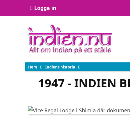
Hoppa
User
Logga in
till
account
huvudinnehåll
menu
Hem
Indiens historia
1947 - INDIEN 