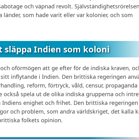
sabotage och väpnad revolt. Självständighetsrörelsen
länder, som hade varit eller var kolonier, och som
tt släppa Indien som koloni
g och oförmögen att ge efter för de indiska kraven, o
 sitt inflytande i Indien. Den brittiska regeringen an
rhandling, reform, förtryck, våld, censur, propaganda
e också spela ut de olika indiska grupperna och intr
Indiens enighet och frihet. Den brittiska regeringen
or och problem, som andra världskriget, det kalla kr
rittiska folkets opinion.