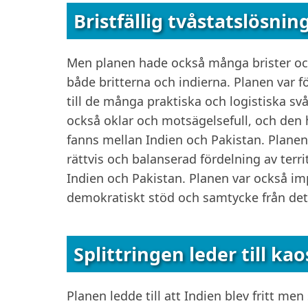
Bristfällig tvåstatslösnin
Men planen hade också många brister och
både britterna och indierna. Planen var f
till de många praktiska och logistiska s
också oklar och motsägelsefull, och den 
fanns mellan Indien och Pakistan. Planen
rättvis och balanserad fördelning av terr
Indien och Pakistan. Planen var också im
demokratiskt stöd och samtycke från det 
Splittringen leder till ka
Planen ledde till att Indien blev fritt men 