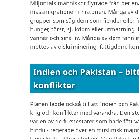
Miljontals människor flyttade från det ena
massmigrationen i historien. Många av de
grupper som såg dem som fiender eller f
hunger, törst, sjukdom eller utmattning. 
vänner och sina liv. Många av dem fann int
möttes av diskriminering, fattigdom, korr
Indien och Pakistan – bit
konflikter
Planen ledde också till att Indien och Pak
krig och konflikter med varandra. Den st
var en av de furstestater som hade fått vä
hindu - regerade över en muslimsk majori
land skulle tillhöra Indien. Men Pakistan