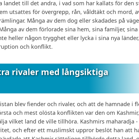
 landet till det andra, i vad som har kallats för den s
m utsattes för övergrepp, rån, våldtäkt och mord, a
rämlingar. Många av dem dog eller skadades på väge
Många av dem förlorade sina hem, sina familjer, sina
e heller någon trygghet eller lycka i sina nya länder
uption och konflikt.
tra rivaler med långsiktiga
istan blev fiender och rivaler, och att de hamnade i fl
örsta och mest olösta konflikten var den om Kashmir
lja vilket land de ville tillhöra. Kashmirs maharadja -
tet, och efter ett muslimskt uppror beslöt han att h
 hävdade att Kashmir rätteligen tillhörde detta land, 