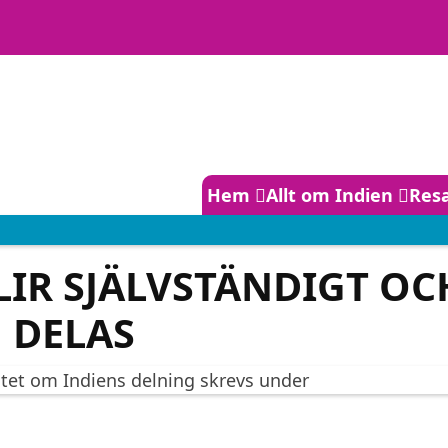
Huvudmeny
Hem
Allt om Indien
Resa
BLIR SJÄLVSTÄNDIGT OC
DELAS