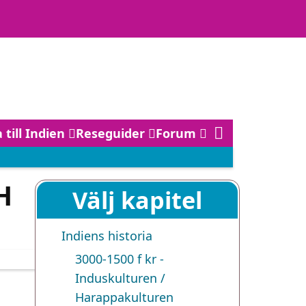
 till Indien
Reseguider
Forum
H
Välj kapitel
Indiens historia
3000-1500 f kr -
Induskulturen /
Harappakulturen