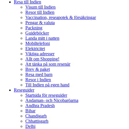
Resa till Indien
Visum till Indien
Resor till Indien
Vaccination, reseapotek & försäkringar
Pengar & valuta
Packning
Guideböcker
Landa mitt i natten
Mobiltelefoni
Elektricitet
Viktiga adresser
Allt om Shopping!
Att tänka på som resenär
Brev & paket
Resa med barn
Resor i Indien
Till Indien på egen hand
Reseguider
Startsida för reseguider
Andaman- och Nicobaröarna
Andhra Pradesh
Bihar
Chandigarh
Chhattisgarh
Delhi