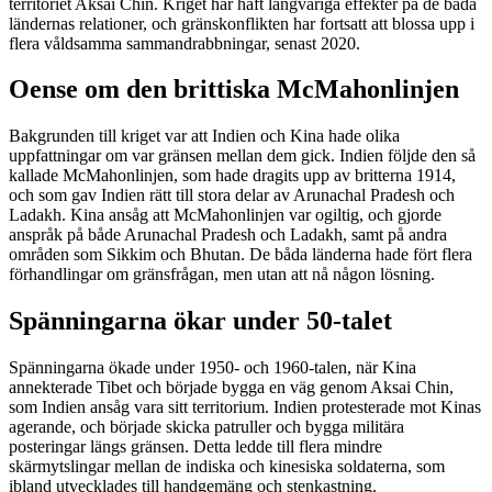
territoriet Aksai Chin. Kriget har haft långvariga effekter på de båda
ländernas relationer, och gränskonflikten har fortsatt att blossa upp i
flera våldsamma sammandrabbningar, senast 2020.
Oense om den brittiska McMahonlinjen
Bakgrunden till kriget var att Indien och Kina hade olika
uppfattningar om var gränsen mellan dem gick. Indien följde den så
kallade McMahonlinjen, som hade dragits upp av britterna 1914,
och som gav Indien rätt till stora delar av Arunachal Pradesh och
Ladakh. Kina ansåg att McMahonlinjen var ogiltig, och gjorde
anspråk på både Arunachal Pradesh och Ladakh, samt på andra
områden som Sikkim och Bhutan. De båda länderna hade fört flera
förhandlingar om gränsfrågan, men utan att nå någon lösning.
Spänningarna ökar under 50-talet
Spänningarna ökade under 1950- och 1960-talen, när Kina
annekterade Tibet och började bygga en väg genom Aksai Chin,
som Indien ansåg vara sitt territorium. Indien protesterade mot Kinas
agerande, och började skicka patruller och bygga militära
posteringar längs gränsen. Detta ledde till flera mindre
skärmytslingar mellan de indiska och kinesiska soldaterna, som
ibland utvecklades till handgemäng och stenkastning.