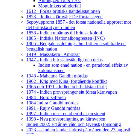
Aurangzeb 1658-1707
Mogulrikets sönderfall
1612 - Första brittiska handelsstationen
1853 – Indiens järnväg: De första stegen
Sepoyupproret 1857 - det första nationella upproret mot
det brittiska styret i Indien
1858 - Indien utnämns till brittisk koloni.
1885 - Indiska Nationalkongressen (INC)
1905 - Bengalens delning - hur britterna splittrade en
bengalisk nation
1919 - Massakern i Amritsar
1947 - Indien blir självständigt och delas
Indien som enad nation - en paradoxal effekt av
kolonialismen
1948 - Mahatma Gandhi mördas
1962 - Krig med Kina (fortgående konflikt
1965 och 1971 - Indien och Pakistan i krig
1974 - Indien provspränger sitt första kärnvapen
1984 - Boforsaffären
1984 Indira Gandhi mördas
1991 - Rajiv Gandhi mördas
1997 - Indien utser en oberörbar president
1998 - Nya provsprängning av kärnvapen
Indien 2002: Ett år av våld och (svensk) försoning
2023 — Indien landar farkost på månen den 23 augusti