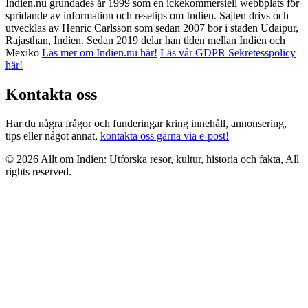
Indien.nu grundades år 1999 som en ickekommersiell webbplats för
spridande av information och resetips om Indien. Sajten drivs och
utvecklas av Henric Carlsson som sedan 2007 bor i staden Udaipur,
Rajasthan, Indien. Sedan 2019 delar han tiden mellan Indien och
Mexiko
Läs mer om Indien.nu här!
Läs vår GDPR Sekretesspolicy
här!
Kontakta oss
Har du några frågor och funderingar kring innehåll, annonsering,
tips eller något annat,
kontakta oss gärna via e-post!
© 2026 Allt om Indien: Utforska resor, kultur, historia och fakta, All
rights reserved.