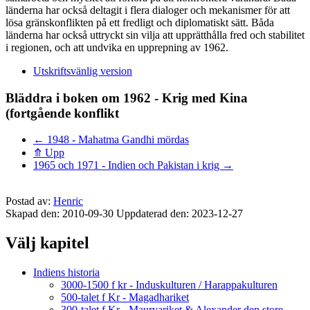
länderna har också deltagit i flera dialoger och mekanismer för att
lösa gränskonflikten på ett fredligt och diplomatiskt sätt. Båda
länderna har också uttryckt sin vilja att upprätthålla fred och stabilitet
i regionen, och att undvika en upprepning av 1962.
Utskriftsvänlig version
Bläddra i boken om 1962 - Krig med Kina
(fortgående konflikt
←
1948 - Mahatma Gandhi mördas
⤊
Upp
1965 och 1971 - Indien och Pakistan i krig
→
Postad av:
Henric
Skapad den: 2010-09-30
Uppdaterad den: 2023-12-27
Välj kapitel
Indiens historia
3000-1500 f kr - Induskulturen / Harappakulturen
500-talet f Kr - Magadhariket
300-talet f Kr - Mauryariket & Alexander den store