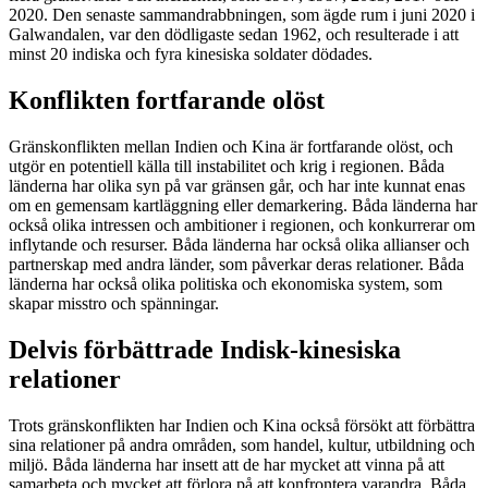
2020. Den senaste sammandrabbningen, som ägde rum i juni 2020 i
Galwandalen, var den dödligaste sedan 1962, och resulterade i att
minst 20 indiska och fyra kinesiska soldater dödades.
Konflikten fortfarande olöst
Gränskonflikten mellan Indien och Kina är fortfarande olöst, och
utgör en potentiell källa till instabilitet och krig i regionen. Båda
länderna har olika syn på var gränsen går, och har inte kunnat enas
om en gemensam kartläggning eller demarkering. Båda länderna har
också olika intressen och ambitioner i regionen, och konkurrerar om
inflytande och resurser. Båda länderna har också olika allianser och
partnerskap med andra länder, som påverkar deras relationer. Båda
länderna har också olika politiska och ekonomiska system, som
skapar misstro och spänningar.
Delvis förbättrade Indisk-kinesiska
relationer
Trots gränskonflikten har Indien och Kina också försökt att förbättra
sina relationer på andra områden, som handel, kultur, utbildning och
miljö. Båda länderna har insett att de har mycket att vinna på att
samarbeta och mycket att förlora på att konfrontera varandra. Båda