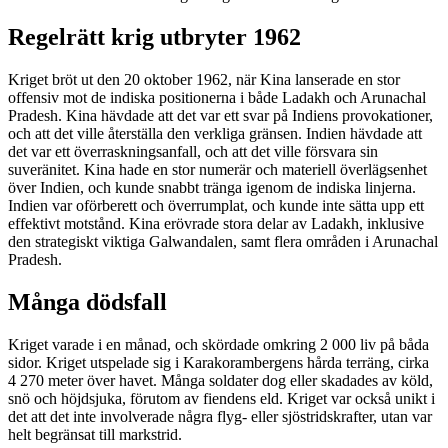
Regelrätt krig utbryter 1962
Kriget bröt ut den 20 oktober 1962, när Kina lanserade en stor
offensiv mot de indiska positionerna i både Ladakh och Arunachal
Pradesh. Kina hävdade att det var ett svar på Indiens provokationer,
och att det ville återställa den verkliga gränsen. Indien hävdade att
det var ett överraskningsanfall, och att det ville försvara sin
suveränitet. Kina hade en stor numerär och materiell överlägsenhet
över Indien, och kunde snabbt tränga igenom de indiska linjerna.
Indien var oförberett och överrumplat, och kunde inte sätta upp ett
effektivt motstånd. Kina erövrade stora delar av Ladakh, inklusive
den strategiskt viktiga Galwandalen, samt flera områden i Arunachal
Pradesh.
Många dödsfall
Kriget varade i en månad, och skördade omkring 2 000 liv på båda
sidor. Kriget utspelade sig i Karakorambergens hårda terräng, cirka
4 270 meter över havet. Många soldater dog eller skadades av köld,
snö och höjdsjuka, förutom av fiendens eld. Kriget var också unikt i
det att det inte involverade några flyg- eller sjöstridskrafter, utan var
helt begränsat till markstrid.