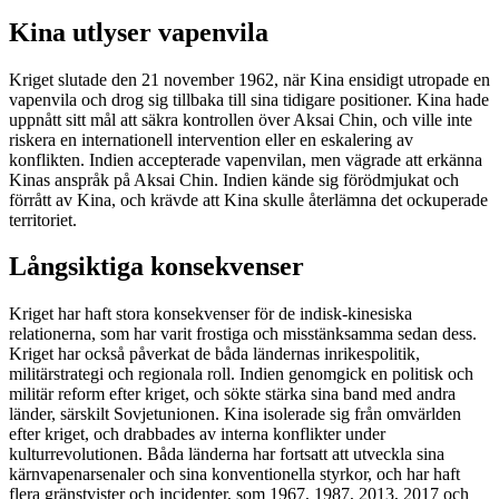
Kina utlyser vapenvila
Kriget slutade den 21 november 1962, när Kina ensidigt utropade en
vapenvila och drog sig tillbaka till sina tidigare positioner. Kina hade
uppnått sitt mål att säkra kontrollen över Aksai Chin, och ville inte
riskera en internationell intervention eller en eskalering av
konflikten. Indien accepterade vapenvilan, men vägrade att erkänna
Kinas anspråk på Aksai Chin. Indien kände sig förödmjukat och
förrått av Kina, och krävde att Kina skulle återlämna det ockuperade
territoriet.
Långsiktiga konsekvenser
Kriget har haft stora konsekvenser för de indisk-kinesiska
relationerna, som har varit frostiga och misstänksamma sedan dess.
Kriget har också påverkat de båda ländernas inrikespolitik,
militärstrategi och regionala roll. Indien genomgick en politisk och
militär reform efter kriget, och sökte stärka sina band med andra
länder, särskilt Sovjetunionen. Kina isolerade sig från omvärlden
efter kriget, och drabbades av interna konflikter under
kulturrevolutionen. Båda länderna har fortsatt att utveckla sina
kärnvapenarsenaler och sina konventionella styrkor, och har haft
flera gränstvister och incidenter, som 1967, 1987, 2013, 2017 och