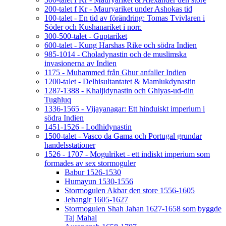
200-talet f Kr - Mauryariket under Ashokas tid
100-talet - En tid av förändring: Tomas Tvivlaren i
Söder och Kushanariket i norr.
300-500-talet - Guptariket
600-talet - Kung Harshas Rike och södra Indien
985-1014 - Choladynastin och de muslimska
invasionerna av Indien
1175 - Muhammed från Ghur anfaller Indien
1200-talet - Delhisultantatet & Mamlukdynastin
1287-1388 - Khaljidynastin och Ghiyas-ud-din
Tughluq
1336-1565 - Vijayanagar: Ett hinduiskt imperium i
södra Indien
1451-1526 - Lodhidynastin
1500-talet - Vasco da Gama och Portugal grundar
handelsstationer
1526 - 1707 - Mogulriket - ett indiskt imperium som
formades av sex stormoguler
Babur 1526-1530
Humayun 1530-1556
Stormogulen Akbar den store 1556-1605
Jehangir 1605-1627
Stormogulen Shah Jahan 1627-1658 som byggde
Taj Mahal