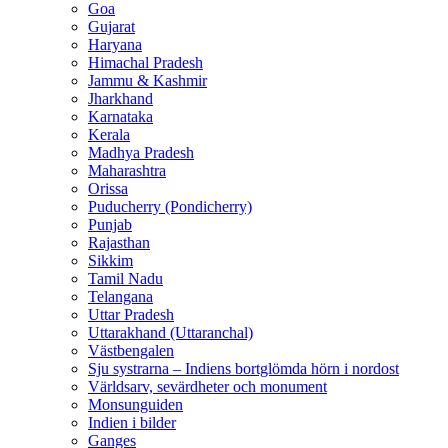
Goa
Gujarat
Haryana
Himachal Pradesh
Jammu & Kashmir
Jharkhand
Karnataka
Kerala
Madhya Pradesh
Maharashtra
Orissa
Puducherry (Pondicherry)
Punjab
Rajasthan
Sikkim
Tamil Nadu
Telangana
Uttar Pradesh
Uttarakhand (Uttaranchal)
Västbengalen
Sju systrarna – Indiens bortglömda hörn i nordost
Världsarv, sevärdheter och monument
Monsunguiden
Indien i bilder
Ganges