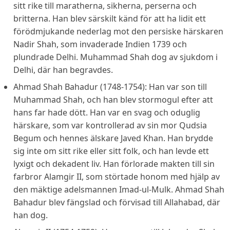
sitt rike till maratherna, sikherna, perserna och
britterna. Han blev särskilt känd för att ha lidit ett
förödmjukande nederlag mot den persiske härskaren
Nadir Shah, som invaderade Indien 1739 och
plundrade Delhi. Muhammad Shah dog av sjukdom i
Delhi, där han begravdes.
Ahmad Shah Bahadur (1748-1754): Han var son till
Muhammad Shah, och han blev stormogul efter att
hans far hade dött. Han var en svag och oduglig
härskare, som var kontrollerad av sin mor Qudsia
Begum och hennes älskare Javed Khan. Han brydde
sig inte om sitt rike eller sitt folk, och han levde ett
lyxigt och dekadent liv. Han förlorade makten till sin
farbror Alamgir II, som störtade honom med hjälp av
den mäktige adelsmannen Imad-ul-Mulk. Ahmad Shah
Bahadur blev fängslad och förvisad till Allahabad, där
han dog.