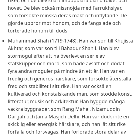
riket, och de blev snart impopulära bland folket och
hovet. De blev också missnöjda med Farrukhsiyar,
som försökte minska deras makt och inflytande. De
gjorde uppror mot honom, och de fängslade och
torterade honom till döds.
Muhammad Shah (1719-1748): Han var son till Khujista
Akhtar, som var son till Bahadur Shah I. Han blev
stormogul efter att ha överlevt en serie av
statskupper och mord, som hade avsatt och dödat
fyra andra moguler på mindre än ett år. Han var en
fredlig och generös härskare, som försökte återställa
fred och stabilitet i sitt rike. Han var också en
kultiverad och konstälskande man, som stödde konst,
litteratur, musik och arkitektur. Han byggde många
vackra byggnader, som Rang Mahal, Nizamuddin
Dargah och Jama Masjid i Delhi. Han var dock inte en
skicklig eller energisk härskare, och han lät sitt rike
förfalla och försvagas. Han förlorade stora delar av