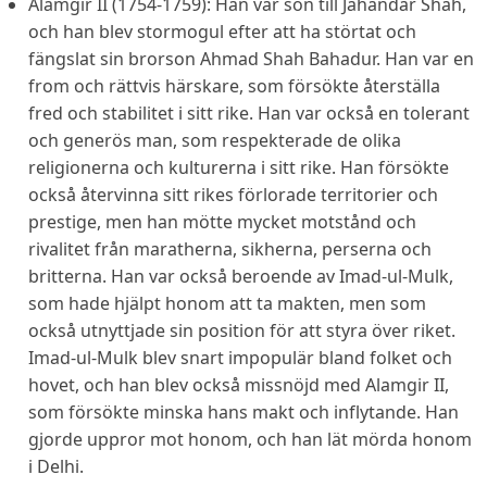
Alamgir II (1754-1759): Han var son till Jahandar Shah,
och han blev stormogul efter att ha störtat och
fängslat sin brorson Ahmad Shah Bahadur. Han var en
from och rättvis härskare, som försökte återställa
fred och stabilitet i sitt rike. Han var också en tolerant
och generös man, som respekterade de olika
religionerna och kulturerna i sitt rike. Han försökte
också återvinna sitt rikes förlorade territorier och
prestige, men han mötte mycket motstånd och
rivalitet från maratherna, sikherna, perserna och
britterna. Han var också beroende av Imad-ul-Mulk,
som hade hjälpt honom att ta makten, men som
också utnyttjade sin position för att styra över riket.
Imad-ul-Mulk blev snart impopulär bland folket och
hovet, och han blev också missnöjd med Alamgir II,
som försökte minska hans makt och inflytande. Han
gjorde uppror mot honom, och han lät mörda honom
i Delhi.