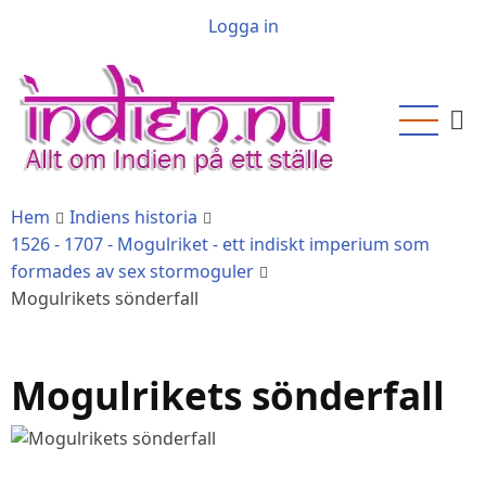
Hoppa
User
Logga in
till
account
huvudinnehåll
menu
Hem
Indiens historia
1526 - 1707 - Mogulriket - ett indiskt imperium som
formades av sex stormoguler
Mogulrikets sönderfall
Mogulrikets sönderfall