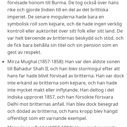
förvisade honom till Burma. De tog också över hans
rike och gjorde Indien till en del av det brittiska
imperiet. De senare mogulerna hade bara en
symbolisk roll som kejsare, och de hade ingen verklig
kontroll eller auktoritet över sitt folk eller sitt land. De
var helt beroende av britternas beskydd och stöd, och
de fick bara behålla sin titel och sin pension som en
gest av respekt.
Mirza Mughal (1857-1858): Han var den äldste sonen
till Bahadur Shah II, och han blev stormogul efter att
hans far hade blivit förvisad av britterna. Han var dock
inte erkänd av britterna som kejsare, och han hade
inte mycket makt eller inflytande. Han deltog i det
indiska upproret 1857, och han försökte försvara
Delhi mot britternas anfall. Han blev dock besegrad
och dödad av britterna, och hans kropp blev hängd
offentligt som ett varnande exempel.