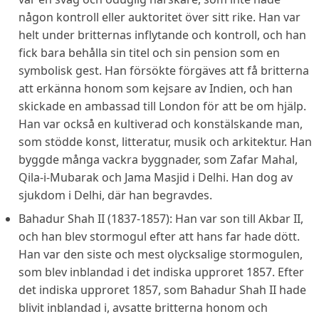
någon kontroll eller auktoritet över sitt rike. Han var
helt under britternas inflytande och kontroll, och han
fick bara behålla sin titel och sin pension som en
symbolisk gest. Han försökte förgäves att få britterna
att erkänna honom som kejsare av Indien, och han
skickade en ambassad till London för att be om hjälp.
Han var också en kultiverad och konstälskande man,
som stödde konst, litteratur, musik och arkitektur. Han
byggde många vackra byggnader, som Zafar Mahal,
Qila-i-Mubarak och Jama Masjid i Delhi. Han dog av
sjukdom i Delhi, där han begravdes.
Bahadur Shah II (1837-1857): Han var son till Akbar II,
och han blev stormogul efter att hans far hade dött.
Han var den siste och mest olycksalige stormogulen,
som blev inblandad i det indiska upproret 1857. Efter
det indiska upproret 1857, som Bahadur Shah II hade
blivit inblandad i, avsatte britterna honom och