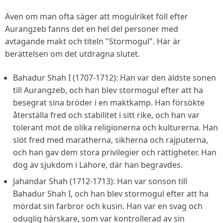
Även om man ofta säger att mogulriket föll efter
Aurangzeb fanns det en hel del personer med
avtagande makt och titeln "Stormogul". Här är
berättelsen om det utdragna slutet.
Bahadur Shah I (1707-1712): Han var den äldste sonen
till Aurangzeb, och han blev stormogul efter att ha
besegrat sina bröder i en maktkamp. Han försökte
återställa fred och stabilitet i sitt rike, och han var
tolerant mot de olika religionerna och kulturerna. Han
slöt fred med maratherna, sikherna och rajputerna,
och han gav dem stora privilegier och rättigheter. Han
dog av sjukdom i Lahore, där han begravdes.
Jahandar Shah (1712-1713): Han var sonson till
Bahadur Shah I, och han blev stormogul efter att ha
mördat sin farbror och kusin. Han var en svag och
oduglig härskare, som var kontrollerad av sin