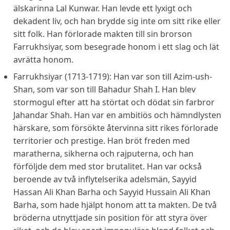
älskarinna Lal Kunwar. Han levde ett lyxigt och
dekadent liv, och han brydde sig inte om sitt rike eller
sitt folk. Han förlorade makten till sin brorson
Farrukhsiyar, som besegrade honom i ett slag och lät
avrätta honom.
Farrukhsiyar (1713-1719): Han var son till Azim-ush-
Shan, som var son till Bahadur Shah I. Han blev
stormogul efter att ha störtat och dödat sin farbror
Jahandar Shah. Han var en ambitiös och hämndlysten
härskare, som försökte återvinna sitt rikes förlorade
territorier och prestige. Han bröt freden med
maratherna, sikherna och rajputerna, och han
förföljde dem med stor brutalitet. Han var också
beroende av två inflytelserika adelsmän, Sayyid
Hassan Ali Khan Barha och Sayyid Hussain Ali Khan
Barha, som hade hjälpt honom att ta makten. De två
bröderna utnyttjade sin position för att styra över