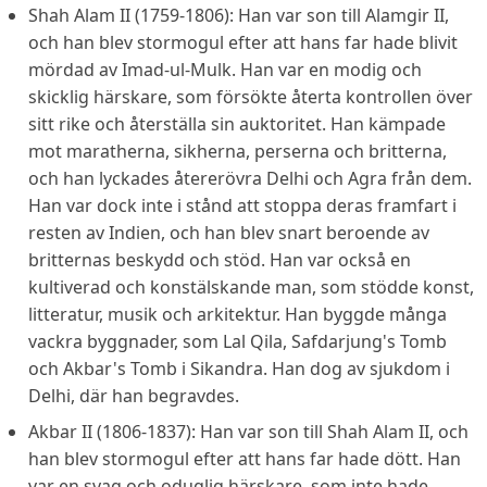
Shah Alam II (1759-1806): Han var son till Alamgir II,
och han blev stormogul efter att hans far hade blivit
mördad av Imad-ul-Mulk. Han var en modig och
skicklig härskare, som försökte återta kontrollen över
sitt rike och återställa sin auktoritet. Han kämpade
mot maratherna, sikherna, perserna och britterna,
och han lyckades återerövra Delhi och Agra från dem.
Han var dock inte i stånd att stoppa deras framfart i
resten av Indien, och han blev snart beroende av
britternas beskydd och stöd. Han var också en
kultiverad och konstälskande man, som stödde konst,
litteratur, musik och arkitektur. Han byggde många
vackra byggnader, som Lal Qila, Safdarjung's Tomb
och Akbar's Tomb i Sikandra. Han dog av sjukdom i
Delhi, där han begravdes.
Akbar II (1806-1837): Han var son till Shah Alam II, och
han blev stormogul efter att hans far hade dött. Han
var en svag och oduglig härskare, som inte hade