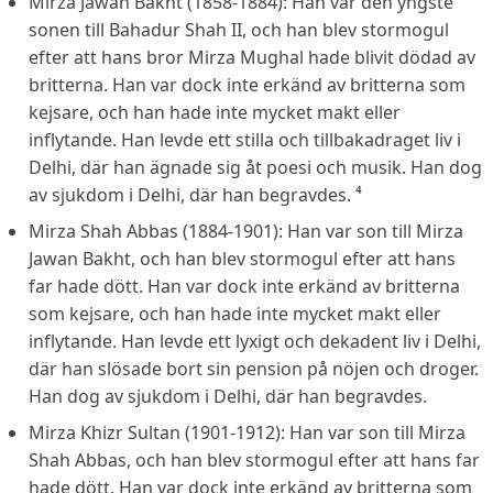
Mirza Jawan Bakht (1858-1884): Han var den yngste
sonen till Bahadur Shah II, och han blev stormogul
efter att hans bror Mirza Mughal hade blivit dödad av
britterna. Han var dock inte erkänd av britterna som
kejsare, och han hade inte mycket makt eller
inflytande. Han levde ett stilla och tillbakadraget liv i
Delhi, där han ägnade sig åt poesi och musik. Han dog
av sjukdom i Delhi, där han begravdes. ⁴
Mirza Shah Abbas (1884-1901): Han var son till Mirza
Jawan Bakht, och han blev stormogul efter att hans
far hade dött. Han var dock inte erkänd av britterna
som kejsare, och han hade inte mycket makt eller
inflytande. Han levde ett lyxigt och dekadent liv i Delhi,
där han slösade bort sin pension på nöjen och droger.
Han dog av sjukdom i Delhi, där han begravdes.
Mirza Khizr Sultan (1901-1912): Han var son till Mirza
Shah Abbas, och han blev stormogul efter att hans far
hade dött. Han var dock inte erkänd av britterna som