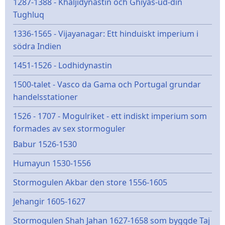
1287-1388 - Khaljidynastin och Ghiyas-ud-din
Tughluq
1336-1565 - Vijayanagar: Ett hinduiskt imperium i
södra Indien
1451-1526 - Lodhidynastin
1500-talet - Vasco da Gama och Portugal grundar
handelsstationer
1526 - 1707 - Mogulriket - ett indiskt imperium som
formades av sex stormoguler
Babur 1526-1530
Humayun 1530-1556
Stormogulen Akbar den store 1556-1605
Jehangir 1605-1627
Stormogulen Shah Jahan 1627-1658 som byggde Taj