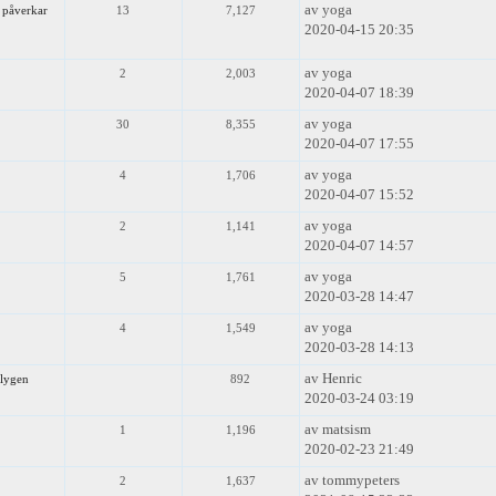
av yoga
r påverkar
13
7,127
2020-04-15 20:35
av yoga
2
2,003
2020-04-07 18:39
av yoga
30
8,355
2020-04-07 17:55
av yoga
4
1,706
2020-04-07 15:52
av yoga
2
1,141
2020-04-07 14:57
av yoga
5
1,761
2020-03-28 14:47
av yoga
4
1,549
2020-03-28 14:13
av Henric
flygen
892
2020-03-24 03:19
av matsism
1
1,196
2020-02-23 21:49
av tommypeters
2
1,637