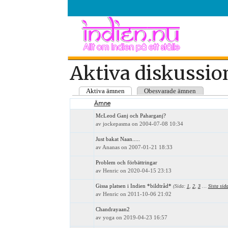
Skip to main content
Skip to search
Secondary menu
Aktiva diskussi
Aktiva ämnen
Obesvarade ämnen
Ämne
McLeod Ganj och Paharganj?
av jockepasma on 2004-07-08 10:34
Just bakat Naan.....
av Ananas on 2007-01-21 18:33
Problem och förbättringar
av Henric on 2020-04-15 23:13
Gissa platsen i Indien *bildtråd*
(Sida:
1
,
2
,
3
…
Sista sid
av Henric on 2011-10-06 21:02
Chandrayaan2
av yoga on 2019-04-23 16:57