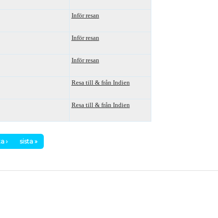
Inför resan
Inför resan
Inför resan
Resa till & från Indien
Resa till & från Indien
a ›
sista »