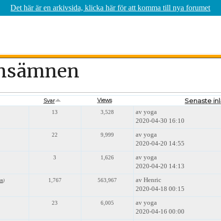
Det här är en arkivsida, klicka här för att komma till nya forumet
onsämnen
Senaste in
Views
Svar
av yoga
13
3,528
2020-04-30 16:10
av yoga
22
9,999
2020-04-20 14:55
av yoga
3
1,626
2020-04-20 14:13
av Henric
an
)
1,767
563,967
2020-04-18 00:15
av yoga
23
6,005
2020-04-16 00:00