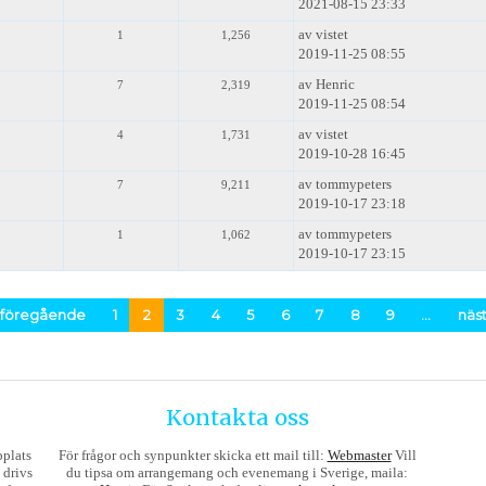
2021-08-15 23:33
av vistet
1
1,256
2019-11-25 08:55
av Henric
7
2,319
2019-11-25 08:54
av vistet
4
1,731
2019-10-28 16:45
av tommypeters
7
9,211
2019-10-17 23:18
av tommypeters
1
1,062
2019-10-17 23:15
‹ föregående
1
2
3
4
5
6
7
8
9
…
näst
Kontakta oss
bplats
För frågor och synpunkter skicka ett mail till:
Webmaster
Vill
 drivs
du tipsa om arrangemang och evenemang i Sverige, maila: