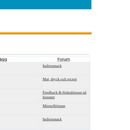
lägg
Forum
Indiensnack
Mat, dryck och recept
Feedback & förändringar på
forumet
Mingelhörnan
Indiensnack