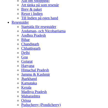
Allt om Shopping!
Att tänka på som resenär
Brev & paket
Resor i Indien
Till Indien på egen hand
Reseguider
Startsida för reseguider
Andaman- och Nicobaröarna
Andhra Pradesh
Bihar
Chandigarh
Chhattisgarh
Delhi
Goa
Gujarat
Haryana
Himachal Pradesh
Jammu & Kashmir
Jharkhand
Karnataka
Kerala
Madhya Pradesh
Maharashtra
Orissa
Puducherry (Pondicherry)