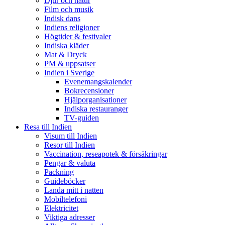
Djur och natur
Film och musik
Indisk dans
Indiens religioner
Högtider & festivaler
Indiska kläder
Mat & Dryck
PM & uppsatser
Indien i Sverige
Evenemangskalender
Bokrecensioner
Hjälporganisationer
Indiska restauranger
TV-guiden
Resa till Indien
Visum till Indien
Resor till Indien
Vaccination, reseapotek & försäkringar
Pengar & valuta
Packning
Guideböcker
Landa mitt i natten
Mobiltelefoni
Elektricitet
Viktiga adresser