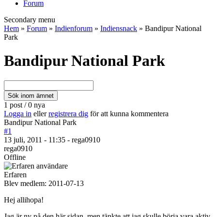
Forum
Secondary menu
Hem
»
Forum
»
Indienforum
»
Indiensnack
» Bandipur National
Park
Bandipur National Park
1 post / 0 nya
Logga in
eller
registrera dig
för att kunna kommentera
Bandipur National Park
#1
13 juli, 2011 - 11:35 - rega0910
rega0910
Offline
Erfaren
Blev medlem:
2011-07-13
Hej allihopa!
Jag är ny på den här sidan, men tänkte att jag skulle börja vara aktiv