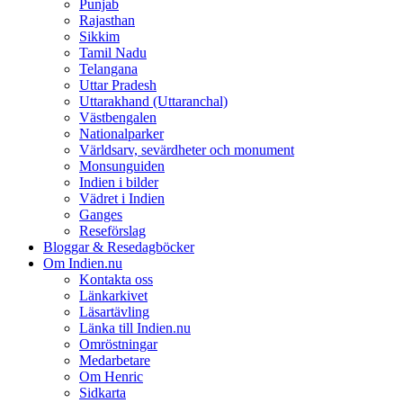
Punjab
Rajasthan
Sikkim
Tamil Nadu
Telangana
Uttar Pradesh
Uttarakhand (Uttaranchal)
Västbengalen
Nationalparker
Världsarv, sevärdheter och monument
Monsunguiden
Indien i bilder
Vädret i Indien
Ganges
Reseförslag
Bloggar & Resedagböcker
Om Indien.nu
Kontakta oss
Länkarkivet
Läsartävling
Länka till Indien.nu
Omröstningar
Medarbetare
Om Henric
Sidkarta