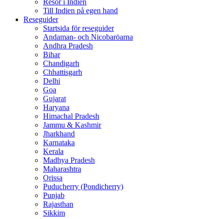
Resor i Indien
Till Indien på egen hand
Reseguider
Startsida för reseguider
Andaman- och Nicobaröarna
Andhra Pradesh
Bihar
Chandigarh
Chhattisgarh
Delhi
Goa
Gujarat
Haryana
Himachal Pradesh
Jammu & Kashmir
Jharkhand
Karnataka
Kerala
Madhya Pradesh
Maharashtra
Orissa
Puducherry (Pondicherry)
Punjab
Rajasthan
Sikkim