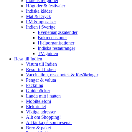
Indiens religioner
Högtider & festivaler
Indiska kläder
Mat & Dryck
PM & uppsatser
Indien i Sverige
Evenemangskalender
Bokrecensioner
Hjälporganisationer
Indiska restauranger
TV-guiden
Resa till Indien
Visum till Indien
Resor till Indien
Vaccination, reseapotek & försäkringar
Pengar & valuta
Packning
Guideböcker
Landa mitt i natten
Mobiltelefoni
Elektricitet
Viktiga adresser
Allt om Shopping!
Att tänka på som resenär
Brev & paket