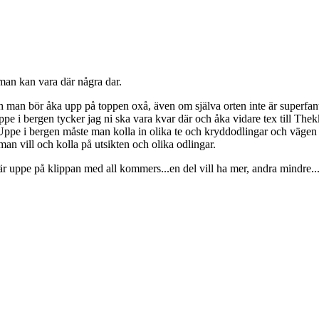
h man kan vara där några dar.
och man bör åka upp på toppen oxå, även om själva orten inte är superfan
pe i bergen tycker jag ni ska vara kvar där och åka vidare tex till Thekk
gn. Uppe i bergen måste man kolla in olika te och kryddodlingar och väge
an vill och kolla på utsikten och olika odlingar.
där uppe på klippan med all kommers...en del vill ha mer, andra mindre..