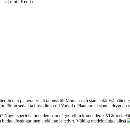
ta sej runt i Kerala
tter. Sedan planerar vi att ta buss till Munnar och stanna där två nätter, 
 för att sedan ta buss direkt till Varkala. Planerar att stanna drygt en v
ätt? Några speciella boenden som någon vill rekomendera? Vi är medelålde
ena budgetlösningar men ändå inte jättedyrt. Väldigt medelmåttiga alltså