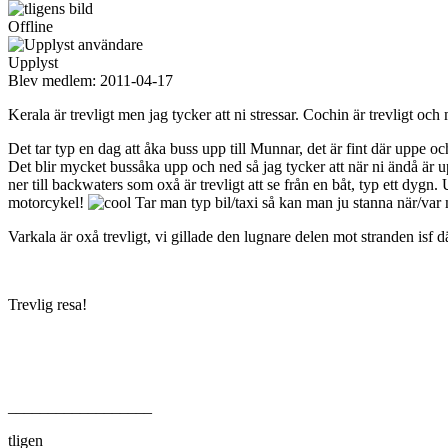
Offline
Upplyst
Blev medlem:
2011-04-17
Kerala är trevligt men jag tycker att ni stressar. Cochin är trevligt oc
Det tar typ en dag att åka buss upp till Munnar, det är fint där uppe 
Det blir mycket bussåka upp och ned så jag tycker att när ni ändå är up
ner till backwaters som oxå är trevligt att se från en båt, typ ett dy
motorcykel!
Tar man typ bil/taxi så kan man ju stanna när/var m
Varkala är oxå trevligt, vi gillade den lugnare delen mot stranden isf 
Trevlig resa!
__________________
tligen