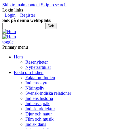
Skip to main content
Skip to search
Login links
Login
Register
Sök på denna webbplats:
toggle
Primary menu
Hem
Resenyheter
Nyhetsartiklar
Fakta om Indien
Fakta om Indien
Indiens styre
Näringsliv
Svensk-indiska relationer
Indiens historia
Indiens språk
Indisk arkitektur
Djur och natur
Film och musik
Indisk dans