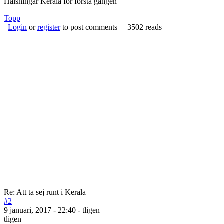
Hälsningar Kerala för första gången
Topp
Login
or
register
to post comments
3502 reads
Re: Att ta sej runt i Kerala
#2
9 januari, 2017 - 22:40 - tligen
tligen