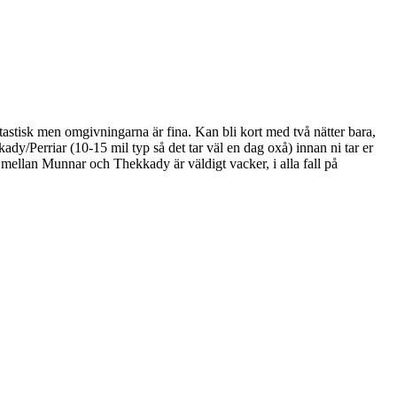
tastisk men omgivningarna är fina. Kan bli kort med två nätter bara,
ady/Perriar (10-15 mil typ så det tar väl en dag oxå) innan ni tar er
n mellan Munnar och Thekkady är väldigt vacker, i alla fall på
.