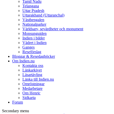
Tamil Nadu
Telangana
Uttar Pradesh
Uttarakhand (Uttaranchal)
Västbengalen
Nationalparker
Världsarv, sevärdheter och monument
Monsunguiden
Indien i bilder
Vädret i Indien
Ganges
Reseförslag
Bloggar & Resedagböcker
Om Indien.nu
Kontakta oss
Länkarkivet
Läsartävling
Länka till Indien.nu
Omröstningar
Medarbetare
Om Henric
Sidkarta
Forum
Secondary menu