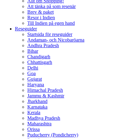
Allt om Shopping!
Att tänka på som resenär
Brev & paket
Resor i Indien
Till Indien på egen hand
Reseguider
Startsida för reseguider
Andaman- och Nicobaröarna
Andhra Pradesh
Bihar
Chandigarh
Chhattisgarh
Delhi
Goa
Gujarat
Haryana
Himachal Pradesh
Jammu & Kashmir
Jharkhand
Karnataka
Kerala
Madhya Pradesh
Maharashtra
Orissa
Puducherry (Pondicherry)