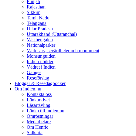
Punjab
Rajasthan
Sikkim
Tamil Nadu
Telangana
Uttar Pradesh
Uttarakhand (Uttaranchal)
Västbengalen
Nationalparker
Världsarv, sevärdheter och monument
Monsunguiden
Indien i bilder
Vädret i Indien
Ganges
Reseförslag
Bloggar & Resedagböcker
Om Indien.nu
Kontakta oss
Länkarkivet
Läsartävling
Länka till Indien.nu
Omröstningar
Medarbetare
Om Henric
Sidkarta