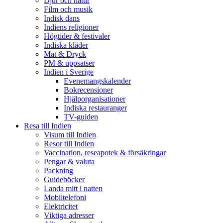
Djur och natur
Film och musik
Indisk dans
Indiens religioner
Högtider & festivaler
Indiska kläder
Mat & Dryck
PM & uppsatser
Indien i Sverige
Evenemangskalender
Bokrecensioner
Hjälporganisationer
Indiska restauranger
TV-guiden
Resa till Indien
Visum till Indien
Resor till Indien
Vaccination, reseapotek & försäkringar
Pengar & valuta
Packning
Guideböcker
Landa mitt i natten
Mobiltelefoni
Elektricitet
Viktiga adresser