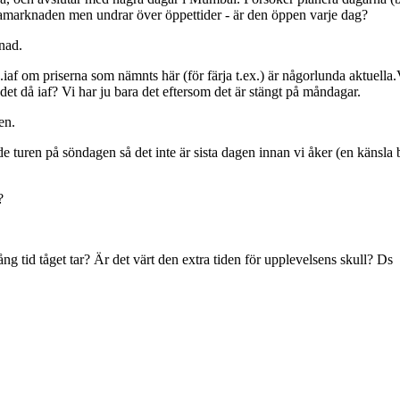
amarknaden men undrar över öppettider - är den öppen varje dag?
nad.
f om priserna som nämnts här (för färja t.ex.) är någorlunda aktuella.Vi 
 det då iaf? Vi har ju bara det eftersom det är stängt på måndagar.
en.
de turen på söndagen så det inte är sista dagen innan vi åker (en känsl
?
ng tid tåget tar? Är det värt den extra tiden för upplevelsens skull? Ds