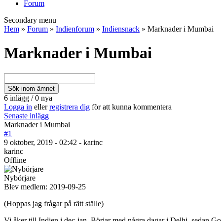
Forum
Secondary menu
Hem
»
Forum
»
Indienforum
»
Indiensnack
» Marknader i Mumbai
Marknader i Mumbai
6 inlägg / 0 nya
Logga in
eller
registrera dig
för att kunna kommentera
Senaste inlägg
Marknader i Mumbai
#1
9 oktober, 2019 - 02:42 - karinc
karinc
Offline
Nybörjare
Blev medlem:
2019-09-25
(Hoppas jag frågar på rätt ställe)
Vi åker till Indien i dec-jan. Börjar med några dagar i Delhi, sedan G