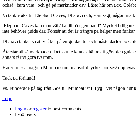
också "bara vara" och gå på marknader osv. Läste här om t.ex. Colab
Vi tänkte åka till Elephant Caves, Dharavi och, som sagt, någon mark
Elephant Caves kan man väl åka till på egen hand? Mycket billigare...ia
inte behöver guide där. Förstår att det är trängre på helger men funkar
Dharavi tänker vi att vi åker på en guidad tur och måste därför boka d
Återstår alltså marknaden. Det skulle kännas bättre att göra den guida
annars får vi göra tvärtom.
Har vi missat något i Mumbai som ni absolut tycker bör ses/ upplevas
Tack på förhand!
Ps. Funderade på tåg från Goa till Mumbai ist.f. flyg - vet någon hur lå
Topp
Login
or
register
to post comments
1760 reads