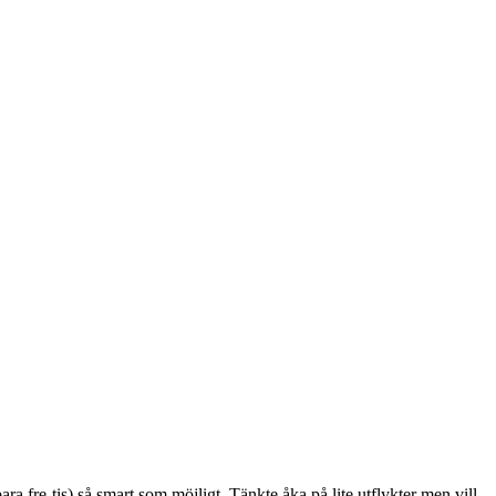
a fre-tis) så smart som möjligt. Tänkte åka på lite utflykter men vill