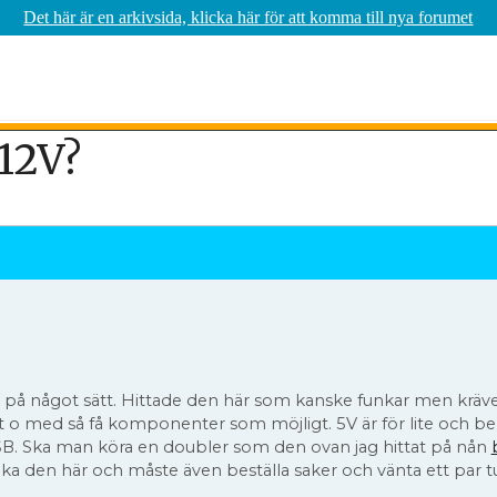
Det här är en arkivsida, klicka här för att komma till nya forumet
12V?
 på något sätt. Hittade den här som kanske funkar men kräve
t o med så få komponenter som möjligt. 5V är för lite och beh
USB. Ska man köra en doubler som den ovan jag hittat på nån
vika den här och måste även beställa saker och vänta ett par t