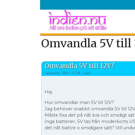
Skip to main content
Skip to search
Secondary menu
Omvandla 5V till 
Omvandla 5V till 12V?
7 september, 2015 - 12:18 - yoga
Hej
Hur omvandlar man 5V till 12V?
Jag behöver snabbt omvandla 5V till 12V
Måste fixa det på nåt bra och smidigt sät
Inga batterier, 5V tas från moderkorts 
det nåt bättre o smidigare sätt? Vill und