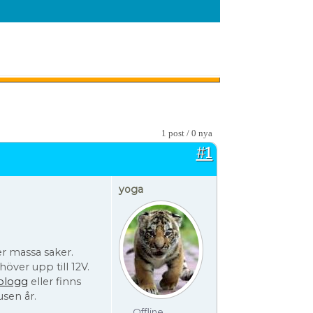
1 post / 0 nya
#1
yoga
r massa saker.
över upp till 12V.
blogg
eller finns
usen år.
Offline