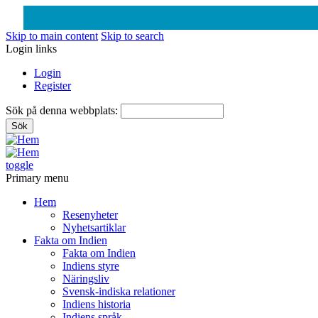
Skip to main content
Skip to search
Login links
Login
Register
Sök på denna webbplats:
toggle
Primary menu
Hem
Resenyheter
Nyhetsartiklar
Fakta om Indien
Fakta om Indien
Indiens styre
Näringsliv
Svensk-indiska relationer
Indiens historia
Indiens språk