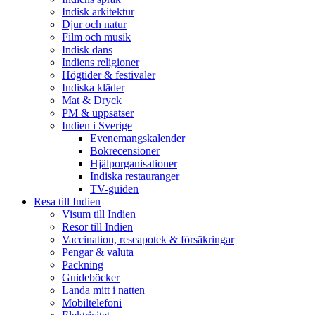
Indisk arkitektur
Djur och natur
Film och musik
Indisk dans
Indiens religioner
Högtider & festivaler
Indiska kläder
Mat & Dryck
PM & uppsatser
Indien i Sverige
Evenemangskalender
Bokrecensioner
Hjälporganisationer
Indiska restauranger
TV-guiden
Resa till Indien
Visum till Indien
Resor till Indien
Vaccination, reseapotek & försäkringar
Pengar & valuta
Packning
Guideböcker
Landa mitt i natten
Mobiltelefoni