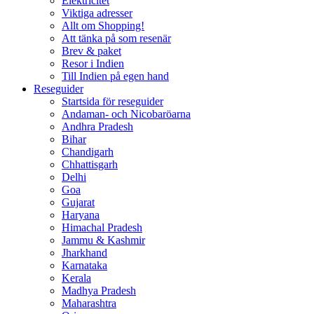
Elektricitet
Viktiga adresser
Allt om Shopping!
Att tänka på som resenär
Brev & paket
Resor i Indien
Till Indien på egen hand
Reseguider
Startsida för reseguider
Andaman- och Nicobaröarna
Andhra Pradesh
Bihar
Chandigarh
Chhattisgarh
Delhi
Goa
Gujarat
Haryana
Himachal Pradesh
Jammu & Kashmir
Jharkhand
Karnataka
Kerala
Madhya Pradesh
Maharashtra