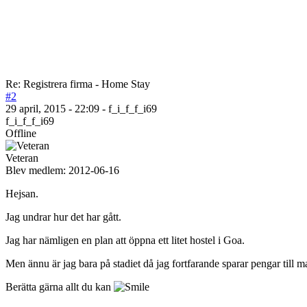
Re: Registrera firma - Home Stay
#2
29 april, 2015 - 22:09 - f_i_f_f_i69
f_i_f_f_i69
Offline
Veteran
Blev medlem:
2012-06-16
Hejsan.
Jag undrar hur det har gått.
Jag har nämligen en plan att öppna ett litet hostel i Goa.
Men ännu är jag bara på stadiet då jag fortfarande sparar pengar till m
Berätta gärna allt du kan