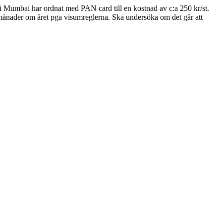
s i Mumbai har ordnat med PAN card till en kostnad av c:a 250 kr/st.
x månader om året pga visumreglerna. Ska undersöka om det går att