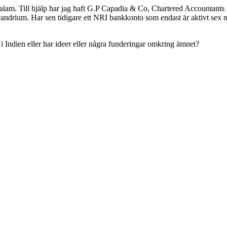
 Kovalam. Till hjälp har jag haft G.P Capadia & Co, Chartered Accountant
rivandrium. Har sen tidigare ett NRI bankkonto som endast är aktivt se
g i Indien eller har ideer eller några funderingar omkring ämnet?