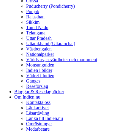
Orissa
Puducherry (Pondicherry)
Punjab
Rajasthan
Sikkim
Tamil Nadu
Telangana
Uttar Pradesh
Uttarakhand (Uttaranchal)
Västbengalen
Nationalparker
Världsarv, sevärdheter och monument
Monsunguiden
Indien i bilder
Vädret i Indien
Ganges
Reseförslag
Bloggar & Resedagböcker
Om Indien.nu
Kontakta oss
Länkarkivet
Läsartävling
Länka till Indien.nu
Omröstningar
Medarbetare