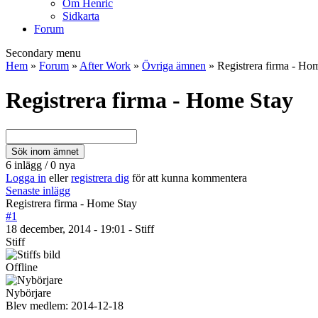
Om Henric
Sidkarta
Forum
Secondary menu
Hem
»
Forum
»
After Work
»
Övriga ämnen
» Registrera firma - Ho
Registrera firma - Home Stay
6 inlägg / 0 nya
Logga in
eller
registrera dig
för att kunna kommentera
Senaste inlägg
Registrera firma - Home Stay
#1
18 december, 2014 - 19:01 - Stiff
Stiff
Offline
Nybörjare
Blev medlem:
2014-12-18