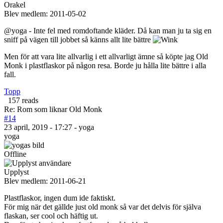
Orakel
Blev medlem:
2011-05-02
@yoga - Inte fel med romdoftande kläder. Då kan man ju ta sig en
sniff på vägen till jobbet så känns allt lite bättre
Men för att vara lite allvarlig i ett allvarligt ämne så köpte jag Old
Monk i plastflaskor på någon resa. Borde ju hålla lite bättre i alla
fall.
Topp
157 reads
Re: Rom som liknar Old Monk
#14
23 april, 2019 - 17:27 - yoga
yoga
Offline
Upplyst
Blev medlem:
2011-06-21
Plastflaskor, ingen dum ide faktiskt.
För mig när det gällde just old monk så var det delvis för själva
flaskan, ser cool och häftig ut.