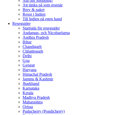
Allt om Shopping!
Att tänka på som resenär
Brev & paket
Resor i Indien
Till Indien på egen hand
Reseguider
Startsida för reseguider
Andaman- och Nicobaröarna
Andhra Pradesh
Bihar
Chandigarh
Chhattisgarh
Delhi
Goa
Gujarat
Haryana
Himachal Pradesh
Jammu & Kashmir
Jharkhand
Karnataka
Kerala
Madhya Pradesh
Maharashtra
Orissa
Puducherry (Pondicherry)