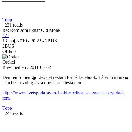
Topp
231 reads
Re: Rom som liknar Old Monk
#22
13 maj, 2019 - 20:23 - 2BUS
2BUS
Offline
Orakel
Blev medlem:
2011-05-02
Den här romen gjordes det reklam för på facebook. Låter ju munkig
i sin beskrivning - ska nog ta och testa den:
https://www.livetsgoda.se/no-1-old-carribean-en-svensk-kryddad-
rom
Topp
244 reads