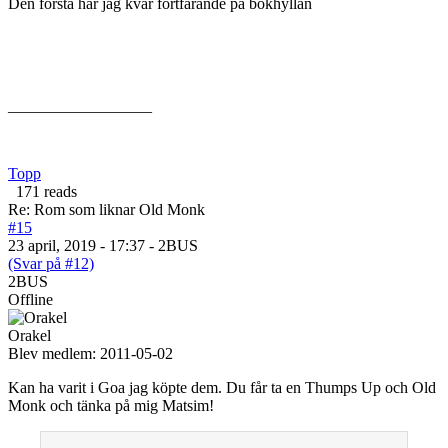
Den första har jag kvar fortfarande på bokhyllan
__________________
Topp
171 reads
Re: Rom som liknar Old Monk
#15
23 april, 2019 - 17:37 - 2BUS
(Svar på #12)
2BUS
Offline
Orakel
Blev medlem:
2011-05-02
Kan ha varit i Goa jag köpte dem. Du får ta en Thumps Up och Old
Monk och tänka på mig Matsim!