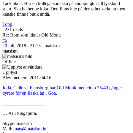
Tack akcn. Har en kollega som ska på shoppingtur till tyskland
snart. Ska be henne kika. Den finns inte på deras hemsida nu men
kanske finns i butik ändå.
Topp
231 reads
Re: Rom som liknar Old Monk
#6
20 juli, 2018 - 21:13 - matsism
matsism
Offline
Upplyst
Blev medlem:
2011-04-16
Jodå, Calle’s i Flensburg har Old Monk men cirka 35-40 gånger
dyrare för en flaska än i Goa
.
__________________
… Är i Singapura.
Skype: matsism
Mail:
mats@matsism.in