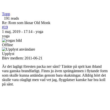
Topp
191 reads
Re: Rom som liknar Old Monk
#19
1 maj, 2019 - 17:14 - yoga
yoga
Offline
Upplyst
Blev medlem:
2011-06-21
Är det lagligt föresten packa ner sånt? Tänkte på sprit kan ibland
vara ganska brandfarligt. Finns ju även sprängämnen i flytande form
som skulle kunna antändas genom bara skakningar. Alldrig hört det
skulle vara olagligt men vad vet jag, flygplatser kanske har bra koll
på sånt.
__________________