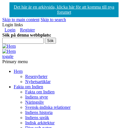
Det här är en arkivsida, klicka här för att komma till nya
forumet
Skip to main content
Skip to search
Login links
Login
Register
Sök på denna webbplats:
toggle
Primary menu
Hem
Resenyheter
Nyhetsartiklar
Fakta om Indien
Fakta om Indien
Indiens styre
Näringsliv
Svensk-indiska relationer
Indiens historia
Indiens språk
Indisk arkitektur
Djur och natur