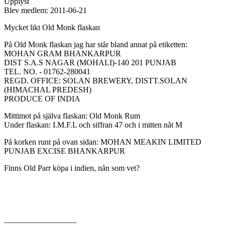
Upplyst
Blev medlem:
2011-06-21
Mycket likt Old Monk flaskan
På Old Monk flaskan jag har står bland annat på etiketten:
MOHAN GRAM BHANKARPUR
DIST S.A.S NAGAR (MOHALI)-140 201 PUNJAB
TEL. NO. - 01762-280041
REGD. OFFICE: SOLAN BREWERY, DISTT.SOLAN
(HIMACHAL PREDESH)
PRODUCE OF INDIA
Mittimot på själva flaskan: Old Monk Rum
Under flaskan: I.M.F.L och siffran 47 och i mitten nåt M
På korken runt på ovan sidan: MOHAN MEAKIN LIMITED
PUNJAB EXCISE BHANKARPUR
Finns Old Parr köpa i indien, nån som vet?
__________________