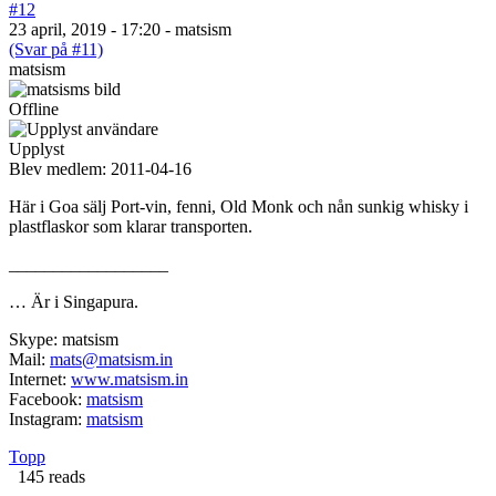
#12
23 april, 2019 - 17:20 - matsism
(Svar på #11)
matsism
Offline
Upplyst
Blev medlem:
2011-04-16
Här i Goa sälj Port-vin, fenni, Old Monk och nån sunkig whisky i
plastflaskor som klarar transporten.
__________________
… Är i Singapura.
Skype: matsism
Mail:
mats@matsism.in
Internet:
www.matsism.in
Facebook:
matsism
Instagram:
matsism
Topp
145 reads