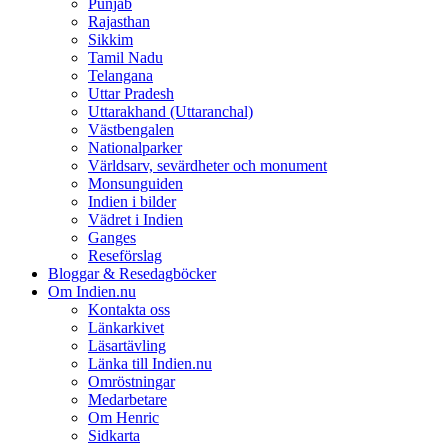
Punjab
Rajasthan
Sikkim
Tamil Nadu
Telangana
Uttar Pradesh
Uttarakhand (Uttaranchal)
Västbengalen
Nationalparker
Världsarv, sevärdheter och monument
Monsunguiden
Indien i bilder
Vädret i Indien
Ganges
Reseförslag
Bloggar & Resedagböcker
Om Indien.nu
Kontakta oss
Länkarkivet
Läsartävling
Länka till Indien.nu
Omröstningar
Medarbetare
Om Henric
Sidkarta