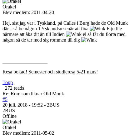
Orakel
Blev medlem:
2011-04-20
Hej, sist jag var i Tyskland, på Calles i Burg hade de Old Munk
där... så be någon TYsklandsresenär att fixa
E ju lite
närmare att åka dit än till Indien
el så får du flörta med
någon så de tar med sig rommen till dig
__________________
Resa bokad! Semester och studieresa 5-21 mars!
Topp
272 reads
Re: Rom som liknar Old Monk
#5
20 juli, 2018 - 19:52 - 2BUS
2BUS
Offline
Orakel
Blev medlem:
2011-05-02