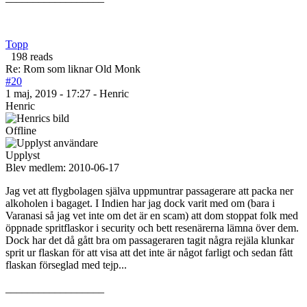
Topp
198 reads
Re: Rom som liknar Old Monk
#20
1 maj, 2019 - 17:27 - Henric
Henric
Offline
Upplyst
Blev medlem:
2010-06-17
Jag vet att flygbolagen själva uppmuntrar passagerare att packa ner
alkoholen i bagaget. I Indien har jag dock varit med om (bara i
Varanasi så jag vet inte om det är en scam) att dom stoppat folk med
öppnade spritflaskor i security och bett resenärerna lämna över dem.
Dock har det då gått bra om passageraren tagit några rejäla klunkar
sprit ur flaskan för att visa att det inte är något farligt och sedan fått
flaskan förseglad med tejp...
__________________