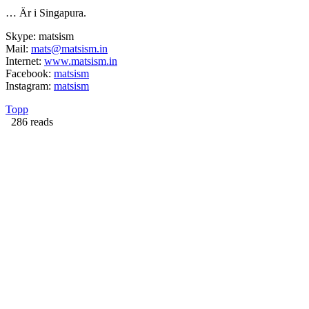
… Är i Singapura.
Skype: matsism
Mail:
mats@matsism.in
Internet:
www.matsism.in
Facebook:
matsism
Instagram:
matsism
Topp
286 reads