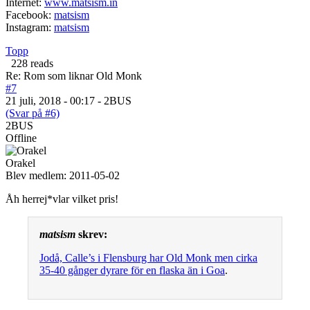
Internet:
www.matsism.in
Facebook:
matsism
Instagram:
matsism
Topp
228 reads
Re: Rom som liknar Old Monk
#7
21 juli, 2018 - 00:17 - 2BUS
(Svar på #6)
2BUS
Offline
Orakel
Blev medlem:
2011-05-02
Åh herrej*vlar vilket pris!
matsism
skrev:
Jodå, Calle’s i Flensburg har Old Monk men cirka
35-40 gånger dyrare för en flaska än i Goa
.