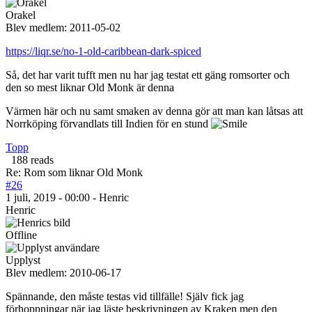
Orakel
Blev medlem:
2011-05-02
https://liqr.se/no-1-old-caribbean-dark-spiced
Så, det har varit tufft men nu har jag testat ett gäng romsorter och
den so mest liknar Old Monk är denna
Värmen här och nu samt smaken av denna gör att man kan låtsas att
Norrköping förvandlats till Indien för en stund
Topp
188 reads
Re: Rom som liknar Old Monk
#26
1 juli, 2019 - 00:00 - Henric
Henric
Offline
Upplyst
Blev medlem:
2010-06-17
Spännande, den måste testas vid tillfälle! Själv fick jag
förhoppningar när jag läste beskrivningen av Kraken men den