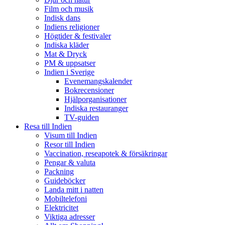
Film och musik
Indisk dans
Indiens religioner
Högtider & festivaler
Indiska kläder
Mat & Dryck
PM & uppsatser
Indien i Sverige
Evenemangskalender
Bokrecensioner
Hjälporganisationer
Indiska restauranger
TV-guiden
Resa till Indien
Visum till Indien
Resor till Indien
Vaccination, reseapotek & försäkringar
Pengar & valuta
Packning
Guideböcker
Landa mitt i natten
Mobiltelefoni
Elektricitet
Viktiga adresser