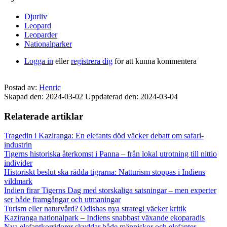
Djurliv
Leopard
Leoparder
Nationalparker
Logga in
eller
registrera dig
för att kunna kommentera
Postad av:
Henric
Skapad den: 2024-03-02
Uppdaterad den: 2024-03-04
Relaterade artiklar
Tragedin i Kaziranga: En elefants död väcker debatt om safari-
industrin
Tigerns historiska återkomst i Panna – från lokal utrotning till nittio
individer
Historiskt beslut ska rädda tigrarna: Natturism stoppas i Indiens
vildmark
Indien firar Tigerns Dag med storskaliga satsningar – men experter
ser både framgångar och utmaningar
Turism eller naturvård? Odishas nya strategi väcker kritik
Kaziranga nationalpark – Indiens snabbast växande ekoparadis
Nya elefantkorridorer skyddar både människor och elefanter