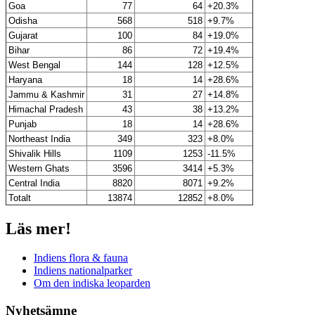
Goa
77
64
+20.3%
Odisha
568
518
+9.7%
Gujarat
100
84
+19.0%
Bihar
86
72
+19.4%
West Bengal
144
128
+12.5%
Haryana
18
14
+28.6%
Jammu & Kashmir
31
27
+14.8%
Himachal Pradesh
43
38
+13.2%
Punjab
18
14
+28.6%
Northeast India
349
323
+8.0%
Shivalik Hills
1109
1253
-11.5%
Western Ghats
3596
3414
+5.3%
Central India
8820
8071
+9.2%
Totalt
13874
12852
+8.0%
Läs mer!
Indiens flora & fauna
Indiens nationalparker
Om den indiska leoparden
Nyhetsämne