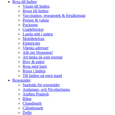
Resa till Indien
Visum till Indien
Resor till Indien
Vaccination, reseapotek & försäkringar
Pengar & valuta
Packning
Guideböcker
Landa mitt i natten
Mobiltelefoni
Elektricitet
Viktiga adresser
Allt om Shopping!
Att tänka på som resenär
Brev & paket
Resa med barn
Resor i Indien
Till Indien på egen hand
Reseguider
Startsida för reseguider
Andaman- och Nicobaröarna
Andhra Pradesh
Bihar
Chandigarh
Chhattisgarh
Delhi