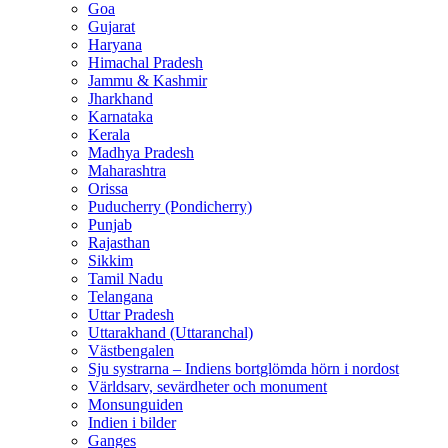
Goa
Gujarat
Haryana
Himachal Pradesh
Jammu & Kashmir
Jharkhand
Karnataka
Kerala
Madhya Pradesh
Maharashtra
Orissa
Puducherry (Pondicherry)
Punjab
Rajasthan
Sikkim
Tamil Nadu
Telangana
Uttar Pradesh
Uttarakhand (Uttaranchal)
Västbengalen
Sju systrarna – Indiens bortglömda hörn i nordost
Världsarv, sevärdheter och monument
Monsunguiden
Indien i bilder
Ganges