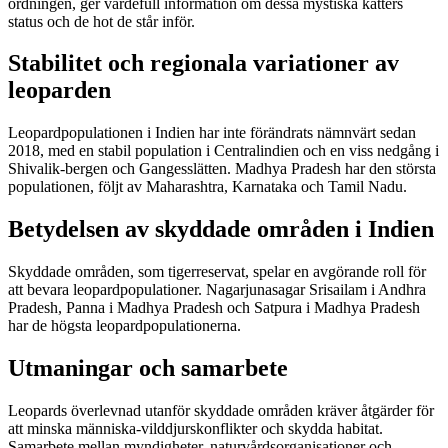
ordningen, ger värdefull information om dessa mystiska katters
status och de hot de står inför.
Stabilitet och regionala variationer av
leoparden
Leopardpopulationen i Indien har inte förändrats nämnvärt sedan
2018, med en stabil population i Centralindien och en viss nedgång i
Shivalik-bergen och Gangesslätten. Madhya Pradesh har den största
populationen, följt av Maharashtra, Karnataka och Tamil Nadu.
Betydelsen av skyddade områden i Indien
Skyddade områden, som tigerreservat, spelar en avgörande roll för
att bevara leopardpopulationer. Nagarjunasagar Srisailam i Andhra
Pradesh, Panna i Madhya Pradesh och Satpura i Madhya Pradesh
har de högsta leopardpopulationerna.
Utmaningar och samarbete
Leopards överlevnad utanför skyddade områden kräver åtgärder för
att minska människa-vilddjurskonflikter och skydda habitat.
Samarbete mellan myndigheter, naturvårdsorganisationer och