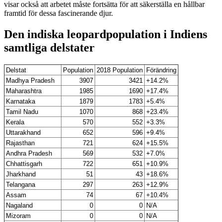
visar också att arbetet måste fortsätta för att säkerställa en hållbar
framtid för dessa fascinerande djur.
Den indiska leopardpopulation i Indiens
samtliga delstater
Delstat
Population
2018 Population
Förändring
Madhya Pradesh
3907
3421
+14.2%
Maharashtra
1985
1690
+17.4%
Karnataka
1879
1783
+5.4%
Tamil Nadu
1070
868
+23.4%
Kerala
570
552
+3.3%
Uttarakhand
652
596
+9.4%
Rajasthan
721
624
+15.5%
Andhra Pradesh
569
532
+7.0%
Chhattisgarh
722
651
+10.9%
Jharkhand
51
43
+18.6%
Telangana
297
263
+12.9%
Assam
74
67
+10.4%
Nagaland
0
0
N/A
Mizoram
0
0
N/A