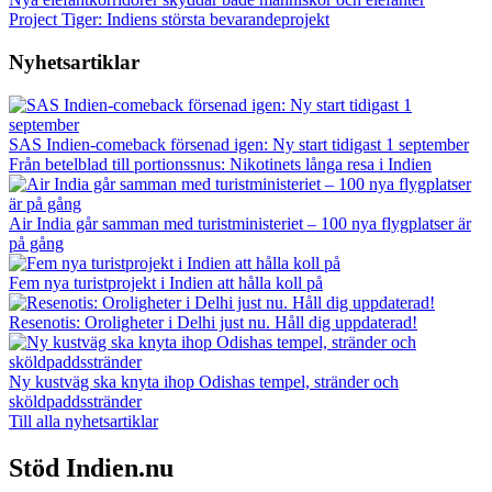
Project Tiger: Indiens största bevarandeprojekt
Nyhetsartiklar
SAS Indien-comeback försenad igen: Ny start tidigast 1 september
Från betelblad till portionssnus: Nikotinets långa resa i Indien
Air India går samman med turistministeriet – 100 nya flygplatser är
på gång
Fem nya turistprojekt i Indien att hålla koll på
Resenotis: Oroligheter i Delhi just nu. Håll dig uppdaterad!
Ny kustväg ska knyta ihop Odishas tempel, stränder och
sköldpaddsstränder
Till alla nyhetsartiklar
Stöd Indien.nu