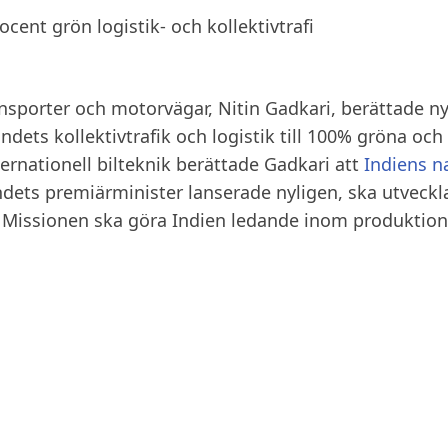
nsporter och motorvägar, Nitin Gadkari, berättade ny
andets kollektivtrafik och logistik till 100% gröna och
ernationell bilteknik berättade Gadkari att
Indiens n
ndets premiärminister lanserade nyligen, ska utveckl
n. Missionen ska göra Indien ledande inom produktio