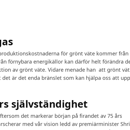
gas
 produktionskostnaderna för grönt väte kommer från
från förnybara energikällor kan därför helt förändra d
ion av grönt väte. Vidare menade han att grönt väte
 det är det enda bränslet som kan hjälpa oss att up
års självständighet
 eftersom det markerar början på firandet av 75 års
marscherar med vår vision ledd av premiärminister Shri