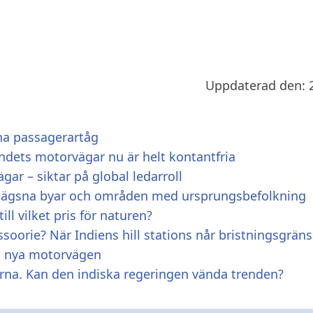
Uppdaterad den: 
vna passagerartåg
andets motorvägar nu är helt kontantfria
gar – siktar på global ledarroll
vlägsna byar och områden med ursprungsbefolkning
ll vilket pris för naturen?
soorie? När Indiens hill stations når bristningsgrän
ed nya motorvägen
arna. Kan den indiska regeringen vända trenden?