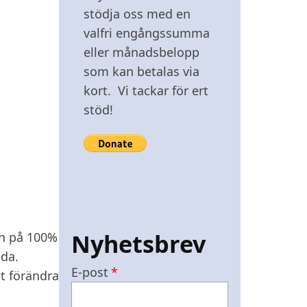
stödja oss med en
valfri engångssumma
eller månadsbelopp
som kan betalas via
kort. Vi tackar för ert
stöd!
Nyhetsbrev
en på 100%
ada.
E-post
tt förändra