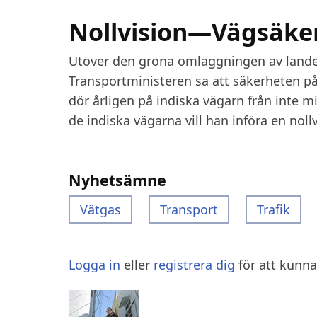
Nollvision—Vägsäker
Utöver den gröna omläggningen av landet
Transportministeren sa att säkerheten p
dör årligen på indiska vägarn från inte m
de indiska vägarna vill han införa en noll
Nyhetsämne
Vätgas
Transport
Trafik
Logga in
eller
registrera dig
för att kunn