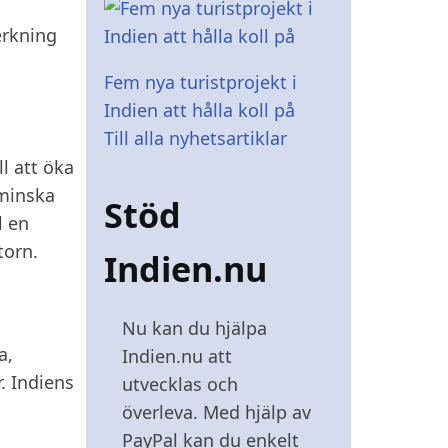
erkning
Fem nya turistprojekt i
Indien att hålla koll på
Till alla nyhetsartiklar
l att öka
 minska
Stöd
l en
torn.
Indien.nu
Nu kan du hjälpa
a,
Indien.nu att
. Indiens
utvecklas och
överleva. Med hjälp av
PayPal kan du enkelt