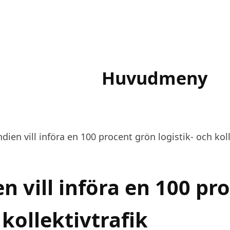
Huvudmeny
Hem
Allt om Indien
Resa
dien vill införa en 100 procent grön logistik- och koll
n vill införa en 100 pr
 kollektivtrafik