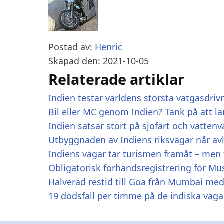
Postad av:
Henric
Skapad den: 2021-10-05
Relaterade artiklar
Indien testar världens största vätgasdri
Bil eller MC genom Indien? Tänk på att l
Indien satsar stort på sjöfart och vattenvä
Utbyggnaden av Indiens riksvägar når a
Indiens vägar tar turismen framåt – men ti
Obligatorisk förhandsregistrering för Mus
Halverad restid till Goa från Mumbai m
19 dödsfall per timme på de indiska väg