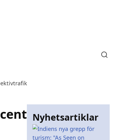
 till Indien
Reseguider
Forum
ektivtrafik
ocent
Nyhetsartiklar