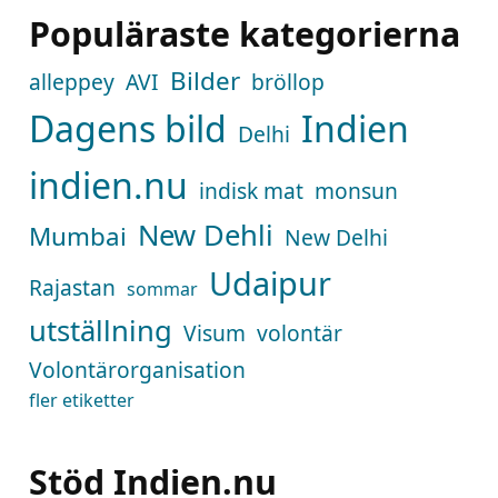
Populäraste kategorierna
Bilder
alleppey
AVI
bröllop
Dagens bild
Indien
Delhi
indien.nu
indisk mat
monsun
New Dehli
Mumbai
New Delhi
Udaipur
Rajastan
sommar
utställning
Visum
volontär
Volontärorganisation
fler etiketter
Stöd Indien.nu