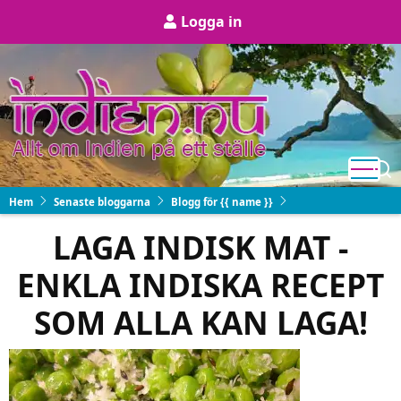
Hoppa
User
Logga in
till
account
huvudinnehåll
menu
Hem
Senaste bloggarna
Blogg för {{ name }}
LAGA INDISK MAT -
ENKLA INDISKA RECEPT
SOM ALLA KAN LAGA!