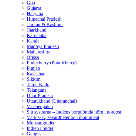
Goa
Gujarat
Haryana
Himachal Pradesh
Jammu & Kashmir
Jharkhand
Karnataka
Kerala
Madhya Pradesh
Maharashtra
Orissa
Puducherry (Pondicherry)
Punjab
Rajasthan
Sikkim
Tamil Nadu
Telangana
Uttar Pradesh
Uttarakhand (Uttaranchal)
Västbengalen
Sju systrarna – Indiens bortglömda hörn i nordost
Världsarv, sevärdheter och monument
Monsunguiden
Indien i bilder
Ganges