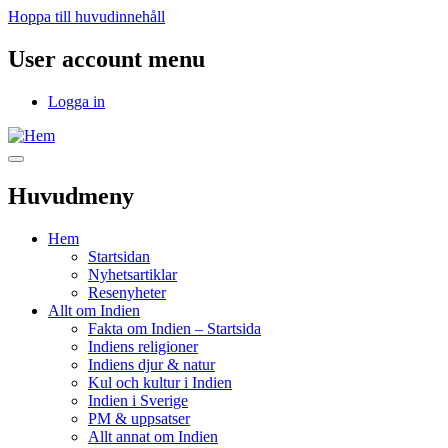
Hoppa till huvudinnehåll
User account menu
Logga in
Huvudmeny
Hem
Startsidan
Nyhetsartiklar
Resenyheter
Allt om Indien
Fakta om Indien – Startsida
Indiens religioner
Indiens djur & natur
Kul och kultur i Indien
Indien i Sverige
PM & uppsatser
Allt annat om Indien