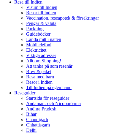
Resa till Indien
Visum till Indien
Resor till Indien
Vaccination, reseapotek & försäkringar
Pengar & valuta
Packning
Guideböcker
Landa mitt i natten
Mobiltelefoni
Elektricitet
Viktiga adresser
Allt om Shopping!
Att tänka på som resenär
Brev & paket
Resa med barn
Resor i Indien
Till Indien på egen hand
Reseguider
Startsida för reseguider
Andaman- och Nicobaröarna
Andhra Pradesh
Bihar
Chandigarh
Chhattisgarh
Delhi