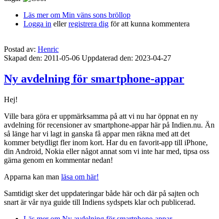
Läs mer
om Min väns sons bröllop
Logga in
eller
registrera dig
för att kunna kommentera
Postad av:
Henric
Skapad den: 2011-05-06
Uppdaterad den: 2023-04-27
Ny avdelning för smartphone-appar
Hej!
Ville bara göra er uppmärksamma på att vi nu har öppnat en ny
avdelning för recensioner av smartphone-appar här på Indien.nu. Än
så länge har vi lagt in ganska få appar men räkna med att det
kommer betydligt fler inom kort. Har du en favorit-app till iPhone,
din Android, Nokia eller något annat som vi inte har med, tipsa oss
gärna genom en kommentar nedan!
Apparna kan man
läsa om här!
Samtidigt sker det uppdateringar både här och där på sajten och
snart är vår nya guide till Indiens sydspets klar och publicerad.
Läs mer
om Ny avdelning för smartphone-appar