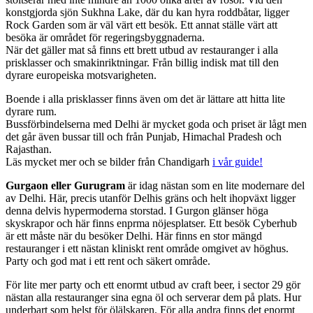
konstgjorda sjön Sukhna Lake, där du kan hyra roddbåtar, ligger
Rock Garden som är väl värt ett besök. Ett annat ställe värt att
besöka är området för regeringsbyggnaderna.
När det gäller mat så finns ett brett utbud av restauranger i alla
prisklasser och smakinriktningar. Från billig indisk mat till den
dyrare europeiska motsvarigheten.
Boende i alla prisklasser finns även om det är lättare att hitta lite
dyrare rum.
Bussförbindelserna med Delhi är mycket goda och priset är lågt men
det går även bussar till och från Punjab, Himachal Pradesh och
Rajasthan.
Läs mycket mer och se bilder från Chandigarh
i vår guide!
Gurgaon eller Gurugram
är idag nästan som en lite modernare del
av Delhi. Här, precis utanför Delhis gräns och helt ihopväxt ligger
denna delvis hypermoderna storstad. I Gurgon glänser höga
skyskrapor och här finns enprma nöjesplatser. Ett besök Cyberhub
är ett måste när du besöker Delhi. Här finns en stor mängd
restauranger i ett nästan kliniskt rent område omgivet av höghus.
Party och god mat i ett rent och säkert område.
För lite mer party och ett enormt utbud av craft beer, i sector 29 gör
nästan alla restauranger sina egna öl och serverar dem på plats. Hur
underbart som helst för ölälskaren. För alla andra finns det enormt