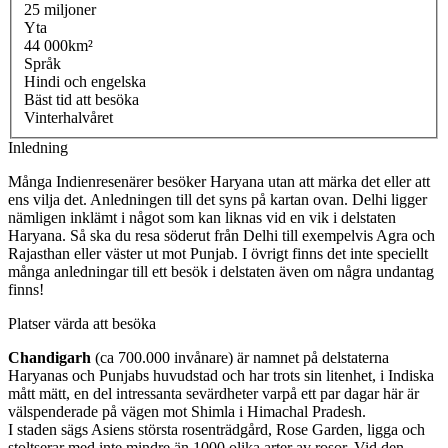
25 miljoner
Yta
44 000km²
Språk
Hindi och engelska
Bäst tid att besöka
Vinterhalvåret
Inledning
Många Indienresenärer besöker Haryana utan att märka det eller att
ens vilja det. Anledningen till det syns på kartan ovan. Delhi ligger
nämligen inklämt i något som kan liknas vid en vik i delstaten
Haryana. Så ska du resa söderut från Delhi till exempelvis Agra och
Rajasthan eller väster ut mot Punjab. I övrigt finns det inte speciellt
många anledningar till ett besök i delstaten även om några undantag
finns!
Platser värda att besöka
Chandigarh
(ca 700.000 invånare) är namnet på delstaterna
Haryanas och Punjabs huvudstad och har trots sin litenhet, i Indiska
mått mätt, en del intressanta sevärdheter varpå ett par dagar här är
välspenderade på vägen mot Shimla i Himachal Pradesh.
I staden sägs Asiens största rosenträdgård, Rose Garden, ligga och
stoltserar med inte mindre än 1000 olika arter av rosor. Vid den