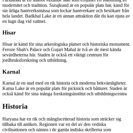
modernitet och tradition. Surajkund är en populär plats här, känd för
sin årliga hantverksmässa som lockar hantverkare och besökare från
hela landet. Badkhal Lake är en annan attraktion där du kan njuta av
en lugn dag vid vattnet.
Hisar
Hisar är känd för sina arkeologiska platser och historiska monument.
Feroze Shah's Palace och Gujari Mahal är två av de mest kända
sevärdheterna här. Staden är också ett viktigt centrum för
jordbruksforskning och utbildning.
Karnal
Karnal är en stad med en rik historia och moderna bekvämligheter.
Karna Lake är en populär plats för picknick och båtturer. Staden är
också känd för sina många forskningsinstitut och utbildningscentra
Historia
Haryana har en rik och mångfacetterad historia som sträcker sig
tillbaka till antiken. Regionen var en del av den vediska
civilisationen och nämns i de gamla indiska skrifterna som