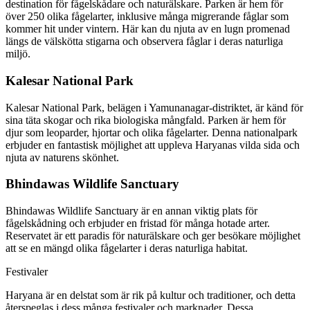
destination för fågelskådare och naturälskare. Parken är hem för
över 250 olika fågelarter, inklusive många migrerande fåglar som
kommer hit under vintern. Här kan du njuta av en lugn promenad
längs de välskötta stigarna och observera fåglar i deras naturliga
miljö.
Kalesar National Park
Kalesar National Park, belägen i Yamunanagar-distriktet, är känd för
sina täta skogar och rika biologiska mångfald. Parken är hem för
djur som leoparder, hjortar och olika fågelarter. Denna nationalpark
erbjuder en fantastisk möjlighet att uppleva Haryanas vilda sida och
njuta av naturens skönhet.
Bhindawas Wildlife Sanctuary
Bhindawas Wildlife Sanctuary är en annan viktig plats för
fågelskådning och erbjuder en fristad för många hotade arter.
Reservatet är ett paradis för naturälskare och ger besökare möjlighet
att se en mängd olika fågelarter i deras naturliga habitat.
Festivaler
Haryana är en delstat som är rik på kultur och traditioner, och detta
återspeglas i dess många festivaler och marknader. Dessa