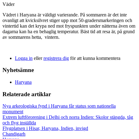
Väder
Vädret i Haryana är väldigt varierande. På sommaren är det inte
ovanligt att kvicksilvret stiger upp mot 50-gradersmarkeringen och
vintertid kan det krypa ned mot fryspunkten under nätterna även om
dagarna kan ha en behaglig temperatur. Bäst tid att resa är, på grund
av sommarens hetta, vintern.
Logga in
eller
registrera dig
för att kunna kommentera
Nyhetsämne
Haryana
Relaterade artiklar
Nya arkeologiska fynd i Haryana får status som nationella
monument
Extrem luftförorening i Delhi och norra Indien: Skolor stängda, tåg
och flyg inställda
Flygplatsen i Hisar, Haryana, Indien, invigd
Chandigarh