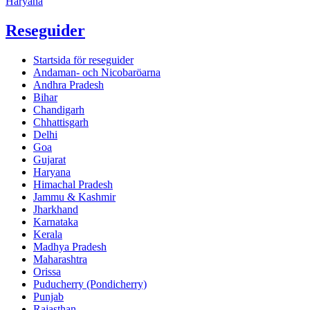
Haryana
Reseguider
Startsida för reseguider
Andaman- och Nicobaröarna
Andhra Pradesh
Bihar
Chandigarh
Chhattisgarh
Delhi
Goa
Gujarat
Haryana
Himachal Pradesh
Jammu & Kashmir
Jharkhand
Karnataka
Kerala
Madhya Pradesh
Maharashtra
Orissa
Puducherry (Pondicherry)
Punjab
Rajasthan