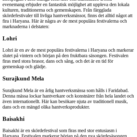
evenemang erbjuder en fantastisk möjlighet att uppleva den lokala
kulturen, traditionerna och gemenskapen. Från färgglada
skördefestivaler till livliga hantverksmässor, finns det alltid något att
fira i Haryana. Här är några av de mest populära festivalerna och
marknaderna i delstaten:
Lohri
Lohri är en av de mest populära festivalerna i Haryana och markerar
slutet på vintern och början på den fruktbara säsongen. Festivalen
firas med stora brasor, dans och sång, och det är en tid för
gemenskap och glädje.
Surajkund Mela
Surajkund Mela är en årlig hantverksmässa som hålls i Faridabad.
Denna mässa lockar hantverkare och konstnärer från hela landet och
även internationellt. Här kan besökare njuta av traditionell musik,
dans och en mängd olika hantverksprodukter.
Baisakhi
Baisakhi är en skördefestival som firas med stor entusiasm i
Haryana. Festivalen markerar början på den nya skördesäsongen