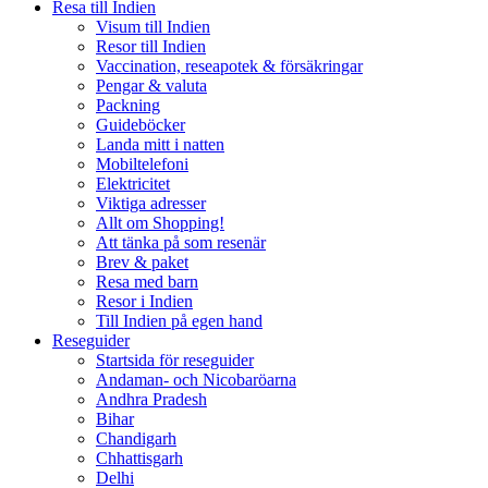
Resa till Indien
Visum till Indien
Resor till Indien
Vaccination, reseapotek & försäkringar
Pengar & valuta
Packning
Guideböcker
Landa mitt i natten
Mobiltelefoni
Elektricitet
Viktiga adresser
Allt om Shopping!
Att tänka på som resenär
Brev & paket
Resa med barn
Resor i Indien
Till Indien på egen hand
Reseguider
Startsida för reseguider
Andaman- och Nicobaröarna
Andhra Pradesh
Bihar
Chandigarh
Chhattisgarh
Delhi