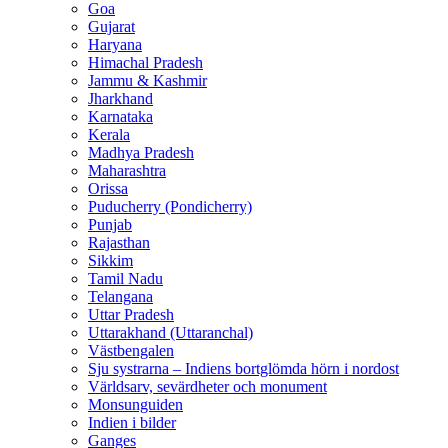
Goa
Gujarat
Haryana
Himachal Pradesh
Jammu & Kashmir
Jharkhand
Karnataka
Kerala
Madhya Pradesh
Maharashtra
Orissa
Puducherry (Pondicherry)
Punjab
Rajasthan
Sikkim
Tamil Nadu
Telangana
Uttar Pradesh
Uttarakhand (Uttaranchal)
Västbengalen
Sju systrarna – Indiens bortglömda hörn i nordost
Världsarv, sevärdheter och monument
Monsunguiden
Indien i bilder
Ganges