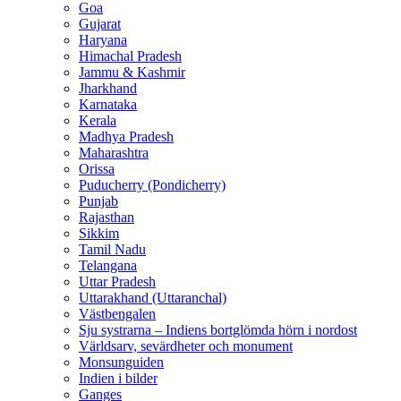
Goa
Gujarat
Haryana
Himachal Pradesh
Jammu & Kashmir
Jharkhand
Karnataka
Kerala
Madhya Pradesh
Maharashtra
Orissa
Puducherry (Pondicherry)
Punjab
Rajasthan
Sikkim
Tamil Nadu
Telangana
Uttar Pradesh
Uttarakhand (Uttaranchal)
Västbengalen
Sju systrarna – Indiens bortglömda hörn i nordost
Världsarv, sevärdheter och monument
Monsunguiden
Indien i bilder
Ganges