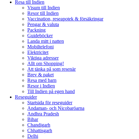
Resa till Indien
Visum till Indien
Resor till Indien
Vaccination, reseapotek & försäkringar
Pengar & valuta
Packning
Guideböcker
Landa mitt i natten
Mobiltelefoni
Elektricitet
Viktiga adresser
Allt om Shopping!
Att tänka på som resenär
Brev & paket
Resa med barn
Resor i Indien
Till Indien på egen hand
Reseguider
Startsida för reseguider
Andaman- och Nicobaröarna
Andhra Pradesh
Bihar
Chandigarh
Chhattisgarh
Delhi