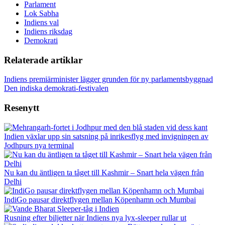
Parlament
Lok Sabha
Indiens val
Indiens riksdag
Demokrati
Relaterade artiklar
Indiens premiärminister lägger grunden för ny parlamentsbyggnad
Den indiska demokrati-festivalen
Resenytt
Indien växlar upp sin satsning på inrikesflyg med invigningen av
Jodhpurs nya terminal
Nu kan du äntligen ta tåget till Kashmir – Snart hela vägen från
Delhi
IndiGo pausar direktflygen mellan Köpenhamn och Mumbai
Rusning efter biljetter när Indiens nya lyx-sleeper rullar ut