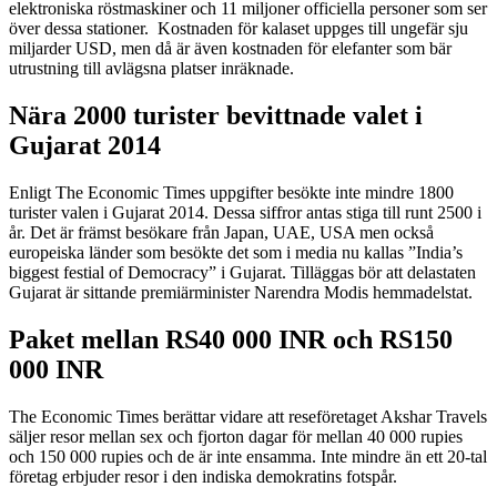
elektroniska röstmaskiner och 11 miljoner officiella personer som ser
över dessa stationer. Kostnaden för kalaset uppges till ungefär sju
miljarder USD, men då är även kostnaden för elefanter som bär
utrustning till avlägsna platser inräknade.
Nära 2000 turister bevittnade valet i
Gujarat 2014
Enligt The Economic Times uppgifter besökte inte mindre 1800
turister valen i Gujarat 2014. Dessa siffror antas stiga till runt 2500 i
år. Det är främst besökare från Japan, UAE, USA men också
europeiska länder som besökte det som i media nu kallas ”India’s
biggest festial of Democracy” i Gujarat. Tilläggas bör att delastaten
Gujarat är sittande premiärminister Narendra Modis hemmadelstat.
Paket mellan RS40 000 INR och RS150
000 INR
The Economic Times berättar vidare att reseföretaget Akshar Travels
säljer resor mellan sex och fjorton dagar för mellan 40 000 rupies
och 150 000 rupies och de är inte ensamma. Inte mindre än ett 20-tal
företag erbjuder resor i den indiska demokratins fotspår.