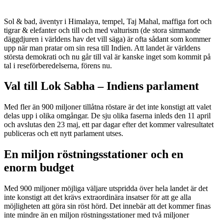
Sol & bad, äventyr i Himalaya, tempel, Taj Mahal, maffiga fort och
tigrar & elefanter och till och med valturism (de stora simmande
däggdjuren i världens hav det vill säga) är ofta sådant som kommer
upp när man pratar om sin resa till Indien. Att landet är världens
största demokrati och nu går till val är kanske inget som kommit på
tal i reseförberedelserna, förens nu.
Val till Lok Sabha – Indiens parlament
Med fler än 900 miljoner tillåtna röstare är det inte konstigt att valet
delas upp i olika omgångar. De sju olika faserna inleds den 11 april
och avslutas den 23 maj, ett par dagar efter det kommer valresultatet
publiceras och ett nytt parlament utses.
En miljon röstningsstationer och en
enorm budget
Med 900 miljoner möjliga väljare utspridda över hela landet är det
inte konstigt att det krävs extraordinära insatser för att ge alla
möjligheten att göra sin röst hörd. Det innebär att det kommer finas
inte mindre än en miljon röstningsstationer med två miljoner