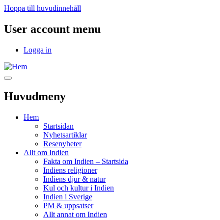
Hoppa till huvudinnehåll
User account menu
Logga in
Huvudmeny
Hem
Startsidan
Nyhetsartiklar
Resenyheter
Allt om Indien
Fakta om Indien – Startsida
Indiens religioner
Indiens djur & natur
Kul och kultur i Indien
Indien i Sverige
PM & uppsatser
Allt annat om Indien