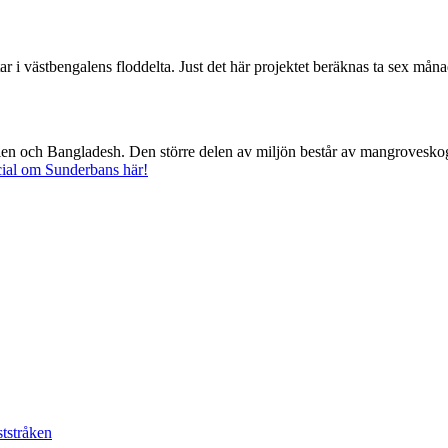
 i västbengalens floddelta. Just det här projektet beräknas ta sex månad
en och Bangladesh. Den större delen av miljön består av mangroveskogar, 
cial om Sunderbans här!
ststråken