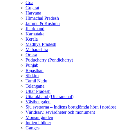
Goa
Gujarat
Haryana
Himachal Pradesh
Jammu & Kashmir
Jharkhand
Karnataka
Kerala
Madhya Pradesh
Maharashtra
Orissa
Puducherry (Pondicherry)
Punjab
Rajasthan
Sikkim
Tamil Nadu
Telangana
Uttar Pradesh
Uttarakhand (Uttaranchal)
Västbengalen
Sju systrarna – Indiens bortglömda hörn i nordost
Världsarv, sevärdheter och monument
Monsunguiden
Indien i bilder
Ganges