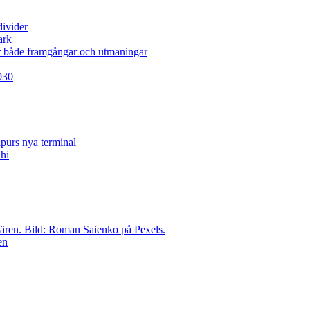
divider
ark
er både framgångar och utmaningar
2030
hpurs nya terminal
en