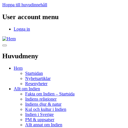
Hoppa till huvudinnehåll
User account menu
Logga in
Huvudmeny
Hem
Startsidan
Nyhetsartiklar
Resenyheter
Allt om Indien
Fakta om Indien – Startsida
Indiens religioner
Indiens djur & natur
Kul och kultur i Indien
Indien i Sverige
PM & uppsatser
Allt annat om Indien