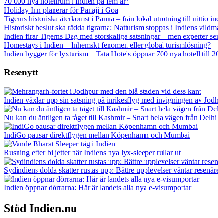
70 000 nya hotellrum i Indien på fem år?
Holiday Inn planerar för Panaji i Goa
Tigerns historiska återkomst i Panna – från lokal utrotning till nittio in
Historiskt beslut ska rädda tigrarna: Natturism stoppas i Indiens vildm
Indien firar Tigerns Dag med storskaliga satsningar – men experter s
Homestays i Indien – Inhemskt fenomen eller global turismlösning?
Indien bygger för lyxturism – Tata Hotels öppnar 700 nya hotell till 
Resenytt
Indien växlar upp sin satsning på inrikesflyg med invigningen av Jod
Nu kan du äntligen ta tåget till Kashmir – Snart hela vägen från Delhi
IndiGo pausar direktflygen mellan Köpenhamn och Mumbai
Rusning efter biljetter när Indiens nya lyx-sleeper rullar ut
Sydindiens dolda skatter rustas upp: Bättre upplevelser väntar resenär
Indien öppnar dörrarna: Här är landets alla nya e-visumportar
Stöd Indien.nu