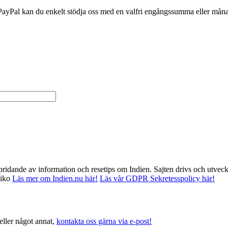
PayPal kan du enkelt stödja oss med en valfri engångssumma eller månad
ridande av information och resetips om Indien. Sajten drivs och utvec
xiko
Läs mer om Indien.nu här!
Läs vår GDPR Sekretesspolicy här!
eller något annat,
kontakta oss gärna via e-post!