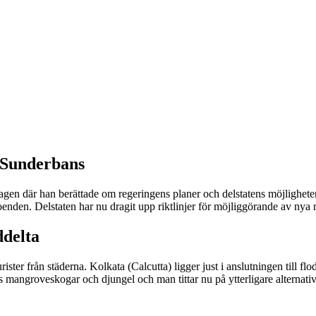
 Sunderbans
dagen där han berättade om regeringens planer och delstatens möjligheter 
få boenden. Delstaten har nu dragit upp riktlinjer för möjliggörande av ny
ddelta
urister från städerna. Kolkata (Calcutta) ligger just i anslutningen till 
ans mangroveskogar och djungel och man tittar nu på ytterligare alternativ