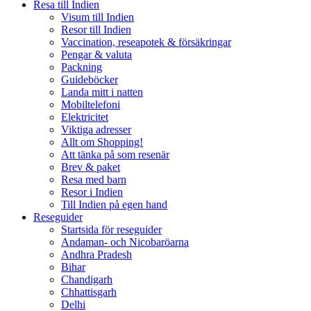
Resa till Indien
Visum till Indien
Resor till Indien
Vaccination, reseapotek & försäkringar
Pengar & valuta
Packning
Guideböcker
Landa mitt i natten
Mobiltelefoni
Elektricitet
Viktiga adresser
Allt om Shopping!
Att tänka på som resenär
Brev & paket
Resa med barn
Resor i Indien
Till Indien på egen hand
Reseguider
Startsida för reseguider
Andaman- och Nicobaröarna
Andhra Pradesh
Bihar
Chandigarh
Chhattisgarh
Delhi