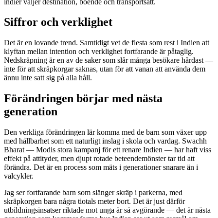
indier väljer destination, boende och transportsätt.
Siffror och verklighet
Det är en lovande trend. Samtidigt vet de flesta som rest i Indien att
klyftan mellan intention och verklighet fortfarande är påtaglig.
Nedskräpning är en av de saker som slår många besökare hårdast —
inte för att skräpkorgar saknas, utan för att vanan att använda dem
ännu inte satt sig på alla håll.
Förändringen börjar med nästa
generation
Den verkliga förändringen lär komma med de barn som växer upp
med hållbarhet som ett naturligt inslag i skola och vardag. Swachh
Bharat — Modis stora kampanj för ett renare Indien — har haft viss
effekt på attityder, men djupt rotade beteendemönster tar tid att
förändra. Det är en process som mäts i generationer snarare än i
valcykler.
Jag ser fortfarande barn som slänger skräp i parkerna, med
skräpkorgen bara några tiotals meter bort. Det är just därför
utbildningsinsatser riktade mot unga är så avgörande — det är nästa