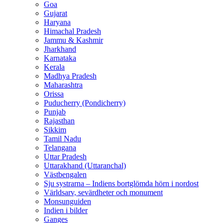
Goa
Gujarat
Haryana
Himachal Pradesh
Jammu & Kashmir
Jharkhand
Karnataka
Kerala
Madhya Pradesh
Maharashtra
Orissa
Puducherry (Pondicherry)
Punjab
Rajasthan
Sikkim
Tamil Nadu
Telangana
Uttar Pradesh
Uttarakhand (Uttaranchal)
Västbengalen
Sju systrarna – Indiens bortglömda hörn i nordost
Världsarv, sevärdheter och monument
Monsunguiden
Indien i bilder
Ganges