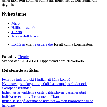
generation som kommer forma hur Indien ser ut som resmål om
tjugo år.
Nyhetsämne
Miljö
Hållbart resande
Turism
Ansvarsfull turism
Logga in
eller
registrera dig
för att kunna kommentera
Postad av:
Henric
Skapad den: 2026-06-06
Uppdaterad den: 2026-06-06
Relaterade artiklar
Fem nya turistprojekt i Indien att hålla koll på
Ny kustväg ska knyta ihop Odishas tempel, stränder och
sköldpaddsstränder
Indien testar världens största vätgasdrivna passagerartåg
Indiska resenärer vill resa mer hållbart
Indien satsar på destinationskvalitet — men branschen vill se
handling