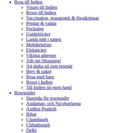
Resa till Indien
Visum till Indien
Resor till Indien
Vaccination, reseapotek & försäkringar
Pengar & valuta
Packning
Guideböcker
Landa mitt i natten
Mobiltelefoni
Elektricitet
Viktiga adresser
Allt om Shopping!
Att tänka på som resenär
Brev & paket
Resa med barn
Resor i Indien
Till Indien på egen hand
Reseguider
Startsida för reseguider
Andaman- och Nicobaröarna
Andhra Pradesh
Bihar
Chandigarh
Chhattisgarh
Delhi