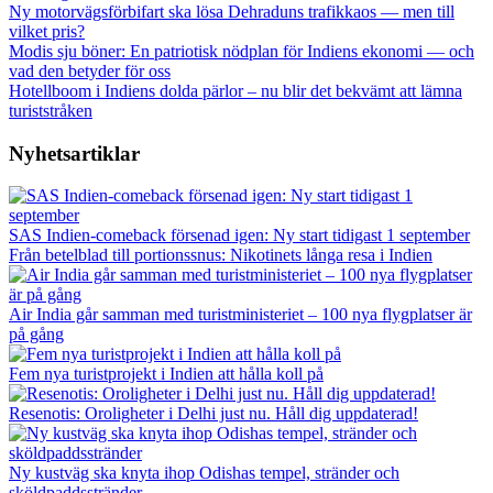
Ny motorvägsförbifart ska lösa Dehraduns trafikkaos — men till
vilket pris?
Modis sju böner: En patriotisk nödplan för Indiens ekonomi — och
vad den betyder för oss
Hotellboom i Indiens dolda pärlor – nu blir det bekvämt att lämna
turiststråken
Nyhetsartiklar
SAS Indien-comeback försenad igen: Ny start tidigast 1 september
Från betelblad till portionssnus: Nikotinets långa resa i Indien
Air India går samman med turistministeriet – 100 nya flygplatser är
på gång
Fem nya turistprojekt i Indien att hålla koll på
Resenotis: Oroligheter i Delhi just nu. Håll dig uppdaterad!
Ny kustväg ska knyta ihop Odishas tempel, stränder och
sköldpaddsstränder