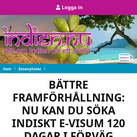
Hoppa
User
Logga in
till
account
huvudinnehåll
menu
Hem
Resenyheter
BÄTTRE
FRAMFÖRHÅLLNING:
NU KAN DU SÖKA
INDISKT E-VISUM 120
DAGAR I FÖRVÄG