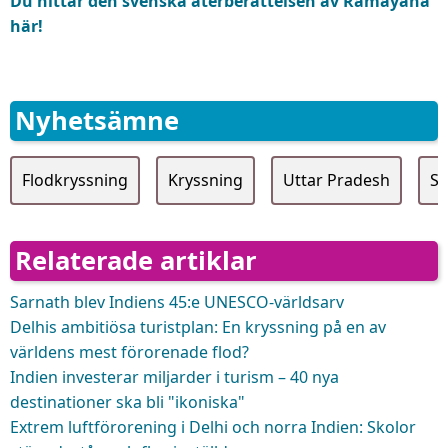
Du hittar den svenska återberättelsen av Ramayana
här!
Nyhetsämne
Flodkryssning
Kryssning
Uttar Pradesh
Sa
Relaterade artiklar
Sarnath blev Indiens 45:e UNESCO-världsarv
Delhis ambitiösa turistplan: En kryssning på en av
världens mest förorenade flod?
Indien investerar miljarder i turism – 40 nya
destinationer ska bli "ikoniska"
Extrem luftförorening i Delhi och norra Indien: Skolor