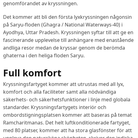
genomförandet av kryssningen.
Det kommer att bli den första lyxkryssningen någonsin
på Saryu-floden (Ghagra / National Waterways-40) i
Ayodhya, Uttar Pradesh. Kryssningen syftar till att ge en
fascinerande upplevelse till anhängare med enastående
andliga resor medan de kryssar genom de berömda
ghaterna i den heliga floden Saryu.
Full komfort
Kryssningsfartyget kommer att utrustas med all lyx,
komfort och alla faciliteter samt alla nödvändiga
säkerhets- och säkerhetsfunktioner i linje med globala
standarder. Kryssningsfartygets interiör och
ombordstigningsplatsen kommer att baseras på temat
Ramcharitmanas. Det helt luftkonditionerade fartyget,
med 80 platser, kommer att ha stora glasfönster för att
uppleva den natursköna skönheten, skriver den indiska