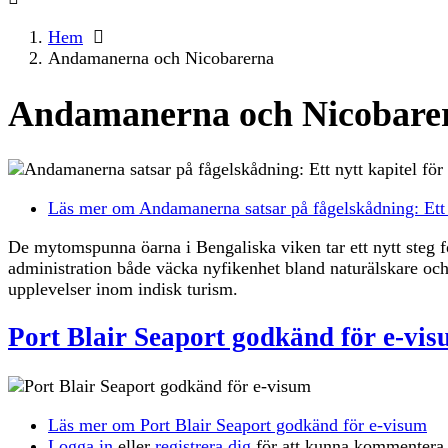
Hem
Andamanerna och Nicobarerna
Andamanerna och Nicobare
Läs mer
om Andamanerna satsar på fågelskådning: Ett n
De mytomspunna öarna i Bengaliska viken tar ett nytt steg fö
administration både väcka nyfikenhet bland naturälskare och 
upplevelser inom indisk turism.
Port Blair Seaport godkänd för e-vi
Läs mer
om Port Blair Seaport godkänd för e-visum
Logga in
eller
registrera dig
för att kunna kommentera