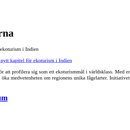
rna
ytt kapitel för ekoturism i Indien
r att profilera sig som ett ekoturismmål i världsklass. Med e
öka medvetenheten om regionens unika fågelarter. Initiativet 
sum