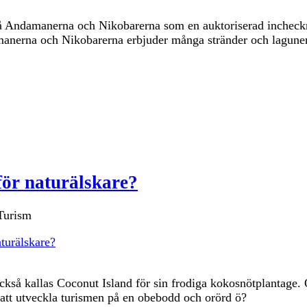
 på Andamanerna och Nikobarerna som en auktoriserad incheck
damanerna och Nikobarerna erbjuder många stränder och laguner
för naturälskare?
turälskare?
ckså kallas Coconut Island för sin frodiga kokosnötplantage.
é att utveckla turismen på en obebodd och orörd ö?