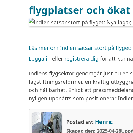
flygplatser och ökat
Läs mer
om Indien satsar stort på flyget: 
Logga in
eller
registrera dig
för att kunn
Indiens flygsektor genomgår just nu en 
lagstiftningsreformer, en kraftig utbyggn
och hållbarhet. Enligt ett pressmeddelande
nyligen uppnåtts som positionerar Indie
Postad av:
Henric
Skapad den: 2025-04-28
Uppd