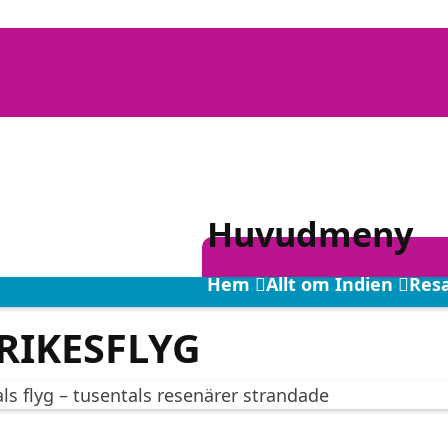
Huvudmeny
Hem
Allt om Indien
Resa
RIKESFLYG