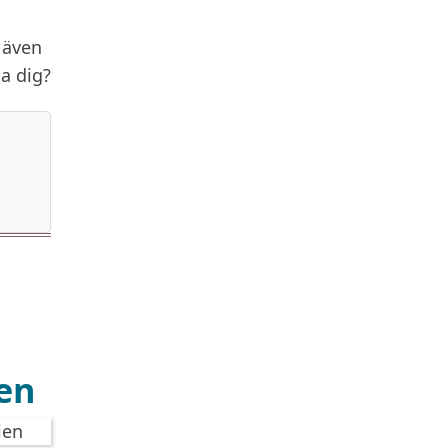
 även
a dig?
ien