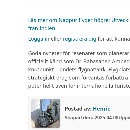
Läs mer
om Nagpur flyger högre: Utvecklin
från Indien
Logga in
eller
registrera dig
för att kunn
Goda nyheter för resenärer som planerar re
officiellt känd som Dr. Babasaheb Ambedkar
knutpunkt i landets flygnätverk. Flygplat
strategiskt drag som förväntas förbättra
potentiellt även för internationella turiste
Postad av:
Henric
Skapad den: 2025-04-08
Uppd