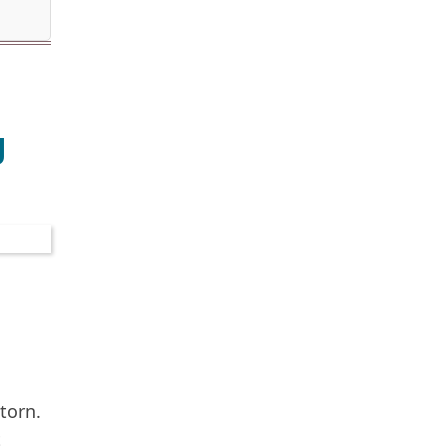
g
torn.
t