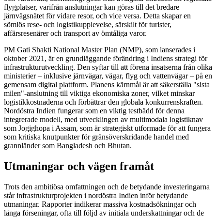
flygplatser, varifrån anslutningar kan göras till det bredare
järnvägsnätet för vidare resor, och vice versa. Detta skapar en
sömlös rese- och logistikupplevelse, särskilt för turister,
affärsresenärer och transport av ömtåliga varor.
PM Gati Shakti National Master Plan (NMP), som lanserades i
oktober 2021, är en grundläggande förändring i Indiens strategi för
infrastrukturutveckling. Den syftar till att förena insatserna från olika
ministerier – inklusive järnvägar, vägar, flyg och vattenvägar – på en
gemensam digital plattform. Planens kärnmål är att säkerställa "sista
milen"-anslutning till viktiga ekonomiska zoner, vilket minskar
logistikkostnaderna och förbättrar den globala konkurrenskraften.
Nordöstra Indien fungerar som en viktig testbädd för denna
integrerade modell, med utvecklingen av multimodala logistiknav
som Jogighopa i Assam, som är strategiskt utformade för att fungera
som kritiska knutpunkter för gränsöverskridande handel med
grannländer som Bangladesh och Bhutan.
Utmaningar och vägen framåt
Trots den ambitiösa omfattningen och de betydande investeringarna
står infrastrukturprojekten i nordöstra Indien inför betydande
utmaningar. Rapporter indikerar massiva kostnadsökningar och
långa förseningar, ofta till följd av initiala underskattningar och de