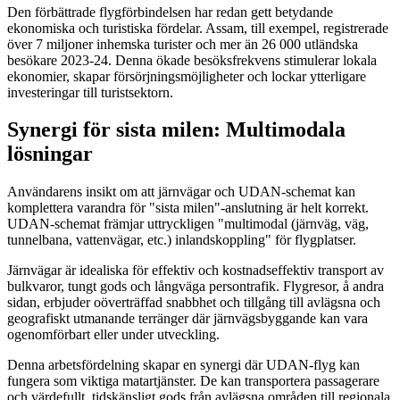
Den förbättrade flygförbindelsen har redan gett betydande
ekonomiska och turistiska fördelar. Assam, till exempel, registrerade
över 7 miljoner inhemska turister och mer än 26 000 utländska
besökare 2023-24. Denna ökade besöksfrekvens stimulerar lokala
ekonomier, skapar försörjningsmöjligheter och lockar ytterligare
investeringar till turistsektorn.
Synergi för sista milen: Multimodala
lösningar
Användarens insikt om att järnvägar och UDAN-schemat kan
komplettera varandra för "sista milen"-anslutning är helt korrekt.
UDAN-schemat främjar uttryckligen "multimodal (järnväg, väg,
tunnelbana, vattenvägar, etc.) inlandskoppling" för flygplatser.
Järnvägar är idealiska för effektiv och kostnadseffektiv transport av
bulkvaror, tungt gods och långväga persontrafik. Flygresor, å andra
sidan, erbjuder oöverträffad snabbhet och tillgång till avlägsna och
geografiskt utmanande terränger där järnvägsbyggande kan vara
ogenomförbart eller under utveckling.
Denna arbetsfördelning skapar en synergi där UDAN-flyg kan
fungera som viktiga matartjänster. De kan transportera passagerare
och värdefullt, tidskänsligt gods från avlägsna områden till regionala