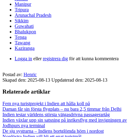
Manipur
Tripura
Arunachal Pradesh
Sikkim
Guwahati
Bhalukpon
Tenga
Tawang
Kaziranga
Logga in
eller
registrera dig
för att kunna kommentera
Postad av:
Henric
Skapad den: 2025-08-13
Uppdaterad den: 2025-08-13
Relaterade artiklar
Fem nya turistprojekt i Indien att hålla koll på
Daman får sin första flygplats – nu bara 2,5 timmar från Delhi
Indien testar världens största vätgasdrivna passagerartåg
Indien växlar upp sin satsning på inrikesflyg med invigningen av
Jodhpurs nya terminal
De sju systrarna – Indiens bortglömda hörn i nordost
Nordöstra Indien vill bli ett enat turistmål