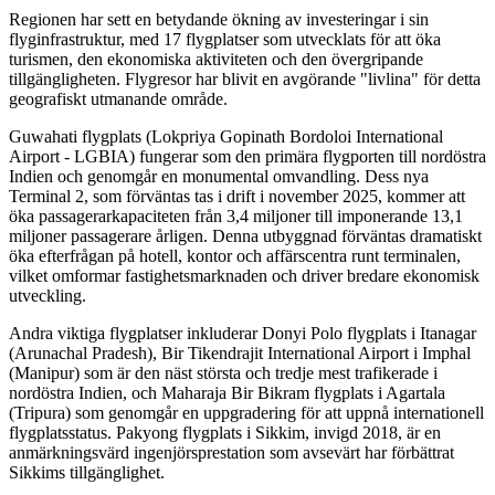
Regionen har sett en betydande ökning av investeringar i sin
flyginfrastruktur, med 17 flygplatser som utvecklats för att öka
turismen, den ekonomiska aktiviteten och den övergripande
tillgängligheten. Flygresor har blivit en avgörande "livlina" för detta
geografiskt utmanande område.
Guwahati flygplats (Lokpriya Gopinath Bordoloi International
Airport - LGBIA) fungerar som den primära flygporten till nordöstra
Indien och genomgår en monumental omvandling. Dess nya
Terminal 2, som förväntas tas i drift i november 2025, kommer att
öka passagerarkapaciteten från 3,4 miljoner till imponerande 13,1
miljoner passagerare årligen. Denna utbyggnad förväntas dramatiskt
öka efterfrågan på hotell, kontor och affärscentra runt terminalen,
vilket omformar fastighetsmarknaden och driver bredare ekonomisk
utveckling.
Andra viktiga flygplatser inkluderar Donyi Polo flygplats i Itanagar
(Arunachal Pradesh), Bir Tikendrajit International Airport i Imphal
(Manipur) som är den näst största och tredje mest trafikerade i
nordöstra Indien, och Maharaja Bir Bikram flygplats i Agartala
(Tripura) som genomgår en uppgradering för att uppnå internationell
flygplatsstatus. Pakyong flygplats i Sikkim, invigd 2018, är en
anmärkningsvärd ingenjörsprestation som avsevärt har förbättrat
Sikkims tillgänglighet.