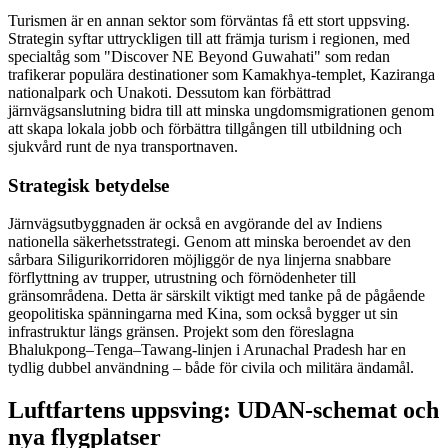
Turismen är en annan sektor som förväntas få ett stort uppsving.
Strategin syftar uttryckligen till att främja turism i regionen, med
specialtåg som "Discover NE Beyond Guwahati" som redan
trafikerar populära destinationer som Kamakhya-templet, Kaziranga
nationalpark och Unakoti. Dessutom kan förbättrad
järnvägsanslutning bidra till att minska ungdomsmigrationen genom
att skapa lokala jobb och förbättra tillgången till utbildning och
sjukvård runt de nya transportnaven.
Strategisk betydelse
Järnvägsutbyggnaden är också en avgörande del av Indiens
nationella säkerhetsstrategi. Genom att minska beroendet av den
sårbara Siligurikorridoren möjliggör de nya linjerna snabbare
förflyttning av trupper, utrustning och förnödenheter till
gränsområdena. Detta är särskilt viktigt med tanke på de pågående
geopolitiska spänningarna med Kina, som också bygger ut sin
infrastruktur längs gränsen. Projekt som den föreslagna
Bhalukpong–Tenga–Tawang-linjen i Arunachal Pradesh har en
tydlig dubbel användning – både för civila och militära ändamål.
Luftfartens uppsving: UDAN-schemat och
nya flygplatser