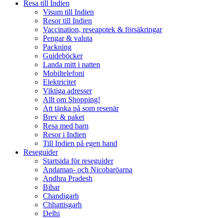
Resa till Indien
Visum till Indien
Resor till Indien
Vaccination, reseapotek & försäkringar
Pengar & valuta
Packning
Guideböcker
Landa mitt i natten
Mobiltelefoni
Elektricitet
Viktiga adresser
Allt om Shopping!
Att tänka på som resenär
Brev & paket
Resa med barn
Resor i Indien
Till Indien på egen hand
Reseguider
Startsida för reseguider
Andaman- och Nicobaröarna
Andhra Pradesh
Bihar
Chandigarh
Chhattisgarh
Delhi