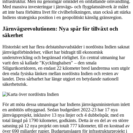
infrastruktur. Men nu genomgår området en omfattande omvandling.
Med massiva investeringar i järnvägs- och flygplatsnätverk är målet
att inte bara förbättra livet för civilbefolkningen, utan också att stärka
Indiens strategiska position i en geopolitiskt känslig gränsregion.
Järnvägsrevolutionen: Nya spår för tillväxt och
säkerhet
Historiskt sett har flera delstatshuvudstäder i nordöstra Indien saknat
järnvägsförbindelser, vilket har bidragit till ekonomisk
underutveckling och begränsad rörlighet. En central utmaning har
varit den så kallade "Kycklinghalsen" – den smala
Siligurikorridoren, en endast 22 kilometer bred landremsa som utgör
den enda fysiska länken mellan nordöstra Indien och resten av
landet. Dess sårbarhet har länge utgjort en betydande nationell
säkerhetsrisk.
För att möta dessa utmaningar har Indiens järnvägsministerium inlett
en ambitiös utbyggnad. Sedan budgetåret 2022-23 har 17 nya
järnvägsprojekt, inklusive 13 nya linjer och 4 dubbelspår, med en
total längd på 1790 kilometer, godkänts. Detta är en del av en större
satsning på 12 nya projekt om totalt 777 kilometer, till en kostnad av
över 690 miljarder rupier. Budgetanslagen för infrastrukturprojekt i