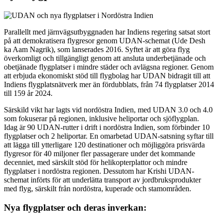
Parallellt med järnvägsutbyggnaden har Indiens regering satsat stort
på att demokratisera flygresor genom UDAN-schemat (Ude Desh
ka Aam Nagrik), som lanserades 2016. Syftet är att göra flyg
överkomligt och tillgängligt genom att ansluta underbetjänade och
obetjänade flygplatser i mindre städer och avlägsna regioner. Genom
att erbjuda ekonomiskt stöd till flygbolag har UDAN bidragit till att
Indiens flygplatsnätverk mer än fördubblats, från 74 flygplatser 2014
till 159 år 2024.
Särskild vikt har lagts vid nordöstra Indien, med UDAN 3.0 och 4.0
som fokuserar på regionen, inklusive heliportar och sjöflygplan.
Idag är 90 UDAN-rutter i drift i nordöstra Indien, som förbinder 10
flygplatser och 2 heliportar. En omarbetad UDAN-satsning syftar till
att lägga till ytterligare 120 destinationer och möjliggöra prisvärda
flygresor för 40 miljoner fler passagerare under det kommande
decenniet, med särskilt stöd för helikopterplattor och mindre
flygplatser i nordöstra regionen. Dessutom har Krishi UDAN-
schemat införts för att underlätta transport av jordbruksprodukter
med flyg, särskilt från nordöstra, kuperade och stamområden.
Nya flygplatser och deras inverkan: