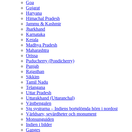
Goa
Gujarat
Haryana
Himachal Pradesh
Jammu & Kashmir
Jharkhand
Karnataka
Kerala
Madhya Pradesh
Maharashtra
Orissa
Puducherry (Pondicherry)
Punjab
Rajasthan
Sikkim
Tamil Nadu
Telangana
Uttar Pradesh
Uttarakhand (Uttaranchal)
Västbengalen
Sju systrarna – Indiens bortglömda hörn i nordost
Världsarv, sevärdheter och monument
Monsunguiden
Indien i bilder
Ganges