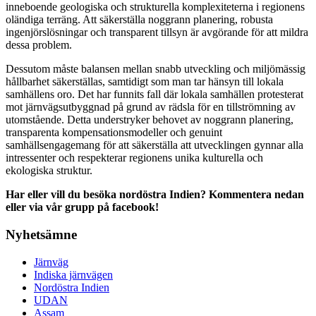
inneboende geologiska och strukturella komplexiteterna i regionens
oländiga terräng. Att säkerställa noggrann planering, robusta
ingenjörslösningar och transparent tillsyn är avgörande för att mildra
dessa problem.
Dessutom måste balansen mellan snabb utveckling och miljömässig
hållbarhet säkerställas, samtidigt som man tar hänsyn till lokala
samhällens oro. Det har funnits fall där lokala samhällen protesterat
mot järnvägsutbyggnad på grund av rädsla för en tillströmning av
utomstående. Detta understryker behovet av noggrann planering,
transparenta kompensationsmodeller och genuint
samhällsengagemang för att säkerställa att utvecklingen gynnar alla
intressenter och respekterar regionens unika kulturella och
ekologiska struktur.
Har eller vill du besöka nordöstra Indien? Kommentera nedan
eller via vår grupp på facebook!
Nyhetsämne
Järnväg
Indiska järnvägen
Nordöstra Indien
UDAN
Assam