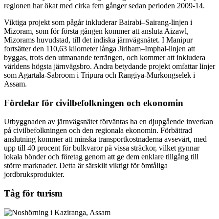
regionen har ökat med cirka fem gånger sedan perioden 2009-14.
Viktiga projekt som pågår inkluderar Bairabi–Sairang-linjen i
Mizoram, som för första gången kommer att ansluta Aizawl,
Mizorams huvudstad, till det indiska järnvägsnätet. I Manipur
fortsätter den 110,63 kilometer långa Jiribam–Imphal-linjen att
byggas, trots den utmanande terrängen, och kommer att inkludera
världens högsta järnvägsbro. Andra betydande projekt omfattar linjer
som Agartala-Sabroom i Tripura och Rangiya-Murkongselek i
Assam.
Fördelar för civilbefolkningen och ekonomin
Utbyggnaden av järnvägsnätet förväntas ha en djupgående inverkan
på civilbefolkningen och den regionala ekonomin. Förbättrad
anslutning kommer att minska transportkostnaderna avsevärt, med
upp till 40 procent för bulkvaror på vissa sträckor, vilket gynnar
lokala bönder och företag genom att ge dem enklare tillgång till
större marknader. Detta är särskilt viktigt för ömtåliga
jordbruksprodukter.
Tåg för turism