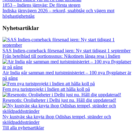
1853 – Indiens järnväg: De första stegen
Indiska järnvägen 2026 – rekord, snabbtåg och vägen mot
höghastighetståg
Nyhetsartiklar
SAS Indien-comeback försenad igen: Ny start tidigast 1 september
Från betelblad till portionssnus: Nikotinets långa resa i Indien
Air India går samman med turistministeriet – 100 nya flygplatser är
på gång
Fem nya turistprojekt i Indien att hålla koll på
Resenotis: Oroligheter i Delhi just nu. Håll dig uppdaterad!
Ny kustväg ska knyta ihop Odishas tempel, stränder och
sköldpaddsstränder
Till alla nyhetsartiklar