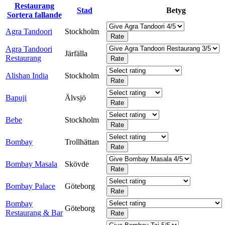
Restaurang
Stad
Betyg
Sortera fallande
Agra Tandoori
Stockholm
Agra Tandoori
Järfälla
Restaurang
Alishan India
Stockholm
Bapuji
Älvsjö
Bebe
Stockholm
Bombay
Trollhättan
Bombay Masala
Skövde
Bombay Palace
Göteborg
Bombay
Göteborg
Restaurang & Bar