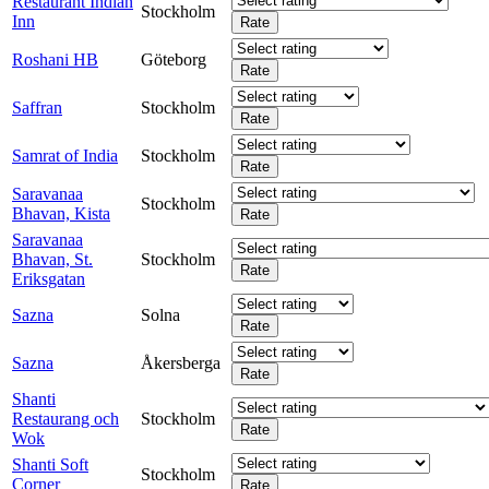
Restaurant Indian
Stockholm
Inn
Roshani HB
Göteborg
Saffran
Stockholm
Samrat of India
Stockholm
Saravanaa
Stockholm
Bhavan, Kista
Saravanaa
Bhavan, St.
Stockholm
Eriksgatan
Sazna
Solna
Sazna
Åkersberga
Shanti
Restaurang och
Stockholm
Wok
Shanti Soft
Stockholm
Corner