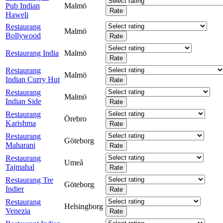
Pub Indian
Malmö
Haweli
Restaurang
Malmö
Bollywood
Restaurang India
Malmö
Restaurang
Malmö
Indian Curry Hut
Restaurang
Malmö
Indian Side
Restaurang
Örebro
Karishma
Restaurang
Göteborg
Maharani
Restaurang
Umeå
Tajmahal
Restaurang Tre
Göteborg
Indier
Restaurang
Helsingborg
Venezia