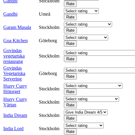
Gandhi
Stockholm
Gandhi
Umeå
Garam Masala
Stockholm
Goa Kitchen
Göteborg
Govindas
vegetariska
Stockholm
restaurang
Govindas
Vegetariska
Göteborg
Servering
Hurry Curry
Stockholm
Hötorget
Hurry Curry
Stockholm
Värtan
India Dream
Stockholm
India Lord
Stockholm