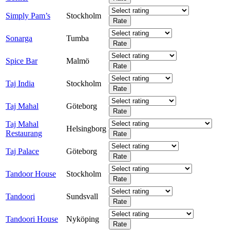
Simply Pam’s
Stockholm
Sonarga
Tumba
Spice Bar
Malmö
Taj India
Stockholm
Taj Mahal
Göteborg
Taj Mahal
Helsingborg
Restaurang
Taj Palace
Göteborg
Tandoor House
Stockholm
Tandoori
Sundsvall
Tandoori House
Nyköping