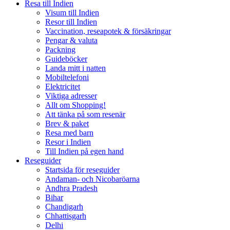
Resa till Indien
Visum till Indien
Resor till Indien
Vaccination, reseapotek & försäkringar
Pengar & valuta
Packning
Guideböcker
Landa mitt i natten
Mobiltelefoni
Elektricitet
Viktiga adresser
Allt om Shopping!
Att tänka på som resenär
Brev & paket
Resa med barn
Resor i Indien
Till Indien på egen hand
Reseguider
Startsida för reseguider
Andaman- och Nicobaröarna
Andhra Pradesh
Bihar
Chandigarh
Chhattisgarh
Delhi