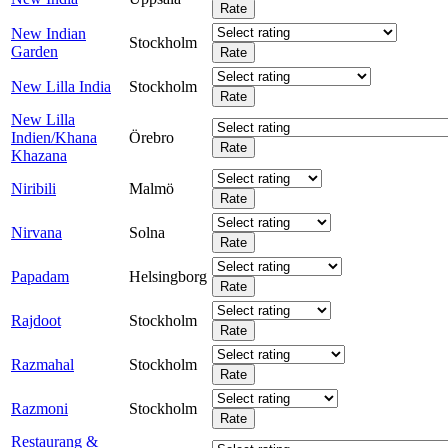
New Indian
Stockholm
Garden
New Lilla India
Stockholm
New Lilla
Indien/Khana
Örebro
Khazana
Niribili
Malmö
Nirvana
Solna
Papadam
Helsingborg
Rajdoot
Stockholm
Razmahal
Stockholm
Razmoni
Stockholm
Restaurang &