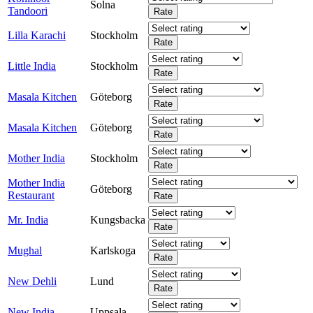
Solna
Tandoori
Lilla Karachi
Stockholm
Little India
Stockholm
Masala Kitchen
Göteborg
Masala Kitchen
Göteborg
Mother India
Stockholm
Mother India
Göteborg
Restaurant
Mr. India
Kungsbacka
Mughal
Karlskoga
New Dehli
Lund
New India
Uppsala