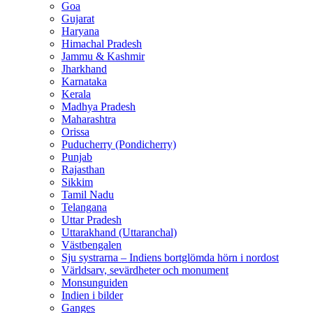
Goa
Gujarat
Haryana
Himachal Pradesh
Jammu & Kashmir
Jharkhand
Karnataka
Kerala
Madhya Pradesh
Maharashtra
Orissa
Puducherry (Pondicherry)
Punjab
Rajasthan
Sikkim
Tamil Nadu
Telangana
Uttar Pradesh
Uttarakhand (Uttaranchal)
Västbengalen
Sju systrarna – Indiens bortglömda hörn i nordost
Världsarv, sevärdheter och monument
Monsunguiden
Indien i bilder
Ganges