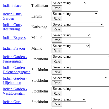
India Palace
Trollhättan
Indian Curry
Lerum
Garden
Indian Curry
Karlskoga
Restaurang
Indian Express
Malmö
Indian Flavour
Malmö
Indian Garden -
Stockholm
Franzéngatan
Indian Garden -
Stockholm
Heleneborgsgatan
Indian Garden -
Stockholm
Liljeholmen
Indian Garden -
Stockholm
Västgötagatan
Indian Guru
Stockholm