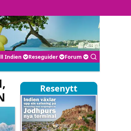
ill Indien
Reseguider
Forum
,
Resenytt
N