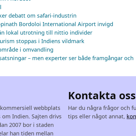
l
ker debatt om safari-industrin
opinath Bordoloi International Airport invigd
 lokal utrotning till nittio individer
turism stoppas i Indiens vildmark
t område i omvandling
a satsningar – men experter ser både framgångar och
Kontakta oss
ekommersiell webbplats
Har du några frågor och f
 om Indien. Sajten drivs
tips eller något annat,
kon
dan 2007 bor i staden
elar han tiden mellan