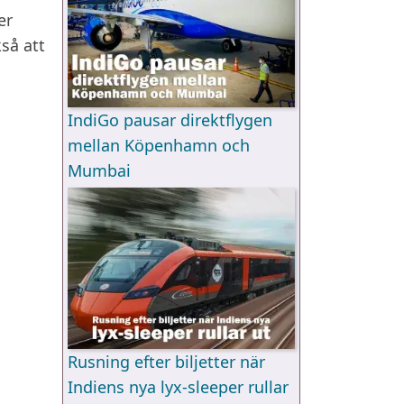
er
så att
IndiGo pausar direktflygen
mellan Köpenhamn och
Mumbai
Rusning efter biljetter när
Indiens nya lyx-sleeper rullar