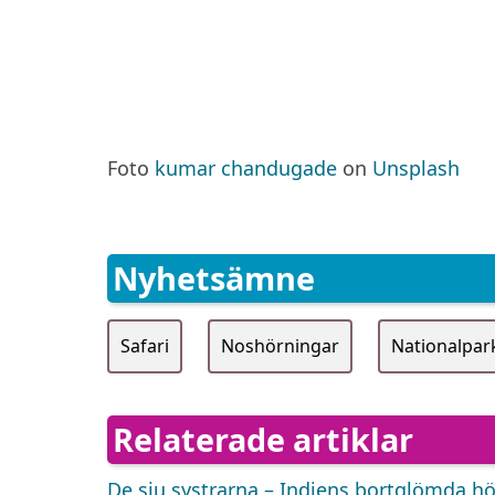
Foto
kumar chandugade
on
Unsplash
Nyhetsämne
Safari
Noshörningar
Nationalpar
Relaterade artiklar
De sju systrarna – Indiens bortglömda hö