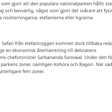
om gjort att den populära nationalparken hållit stä
g och besvärlig, något som gjort det svårare att fysi
da noshörningarna, elefanterna eller tigrarna.
i. Safari från elefantryggen kommer dock tillbaka red
ge en ekonomisk återhämtning till delstatens
atens chefsminister Sarbananda Sonowal. Under den fö
 parkens zoner, nämligen Kohora och Bagori. När väd
ytterligare fem zoner.