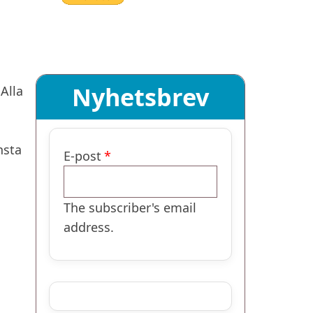
Nyhetsbrev
Alla
nsta
E-post
The subscriber's email
address.