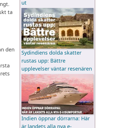
ut
ngt.
skt ta
an den
Sydindiens dolda skatter
rustas upp: Bättre
rsta
upplevelser väntar resenären
rets
Indien öppnar dörrarna: Här
är landets alla nya e-