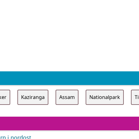
ker
Kaziranga
Assam
Nationalpark
T
rn i nordost