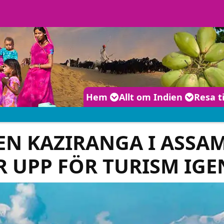
Huvudmeny
Hem
Allt om Indien
Resa t
N KAZIRANGA I ASSAM
R UPP FÖR TURISM IGE