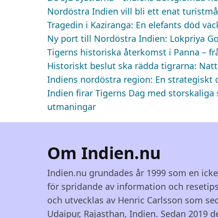
Nordöstra Indien vill bli ett enat turistmå
Tragedin i Kaziranga: En elefants död väc
Ny port till Nordöstra Indien: Lokpriya G
Tigerns historiska återkomst i Panna – från
Historiskt beslut ska rädda tigrarna: Nat
Indiens nordöstra region: En strategisk
Indien firar Tigerns Dag med storskalig
utmaningar
Om Indien.nu
Indien.nu grundades år 1999 som en ick
för spridande av information och resetips
och utvecklas av Henric Carlsson som se
Udaipur, Rajasthan, Indien. Sedan 2019 d