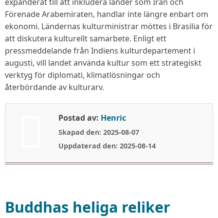
kultur
expanderat till att inkludera länder som Iran och
–
Förenade Arabemiraten, handlar inte längre enbart om
men
ekonomi. Ländernas kulturministrar möttes i Brasilia för
enigheten
att diskutera kulturellt samarbete. Enligt ett
är
pressmeddelande från Indiens kulturdepartement i
skör
augusti, vill landet använda kultur som ett strategiskt
verktyg för diplomati, klimatlösningar och
återbördande av kulturarv.
Postad av:
Henric
Skapad den: 2025-08-07
Uppdaterad den: 2025-08-14
Buddhas heliga reliker