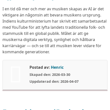
kulturministerium
och
I en tid då mer och mer av musiken skapas av AI är det
YouTube
viktigare än någonsin att bevara musikens ursprung.
i
Indiens kulturministerium har skrivit ett samarbetsavtal
unikt
med YouTube för att lyfta landets traditionella folk- och
samarbete
stammusik till en global publik. Målet är att ge
för
musikerna digitala verktyg, synlighet och hållbara
att
karriärvägar — och se till att musiken lever vidare för
rädda
kommande generationer.
Indiens
musikaliska
Postad av:
Henric
kulturskatter
Skapad den: 2026-03-30
Uppdaterad den: 2026-04-07