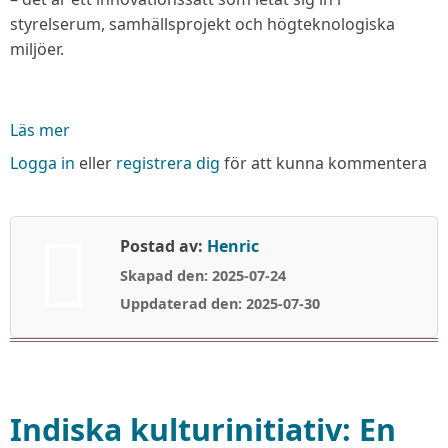
styrelserum, samhällsprojekt och högteknologiska
miljöer.
Läs mer
om
Jugaad
Logga in
eller
registrera dig
för att kunna kommentera
–
Indiens
konst
Postad av:
Henric
att
Skapad den: 2025-07-24
lösa
problem
Uppdaterad den: 2025-07-30
med
uppfinningsrikedom
Indiska kulturinitiativ: En