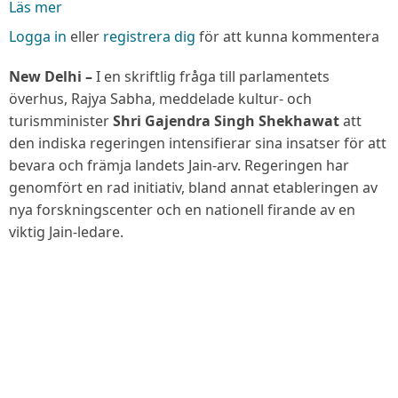
Läs mer
om
Indien
Logga in
eller
registrera dig
för att kunna kommentera
satsar
på
New Delhi –
I en skriftlig fråga till parlamentets
att
överhus, Rajya Sabha, meddelade kultur- och
bevara
turismminister
Shri Gajendra Singh Shekhawat
att
sitt
den indiska regeringen intensifierar sina insatser för att
Jain-
bevara och främja landets Jain-arv. Regeringen har
arv
genomfört en rad initiativ, bland annat etableringen av
med
nya forskningscenter och en nationell firande av en
nya
viktig Jain-ledare.
forskningscenter