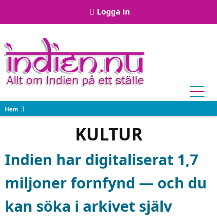
Hoppa
User
Logga in
till
account
huvudinnehåll
menu
Hem
KULTUR
Indien har digitaliserat 1,7
miljoner fornfynd — och du
kan söka i arkivet själv