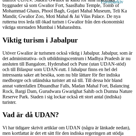
Forumarkiv
byggnader så som Gwalior Fort, SaasBahu Temple, Tomb of
Mohammad Ghaus, Phool Bagh, Gujari Mahal Museum, Teli Ka
Mandir, Gwalior Zoo, Moti Mahal & Jai Vilas Palace. De nya
rutterna tros leda till ökad turism i Gwalior från den ekonomiskt
viktiga storstaden Mumbai i Maharashtra.
Viktig turism i Jabalpur
Utöver Gwalior är turismen också viktig i Jabalpur. Jabalpur, som är
det administrativa- och utbildningscentrum i Madhya Pradesh är nu
ansluten till Bangalore, Hyderabad och Pune (utan UDAN-stöd)
och till Bilaspur som UDAN-rutt. I Jabalpur finns en hel del
intressanta saker att besöka, som nu blir lättare för fler indiska
medborgre och utländska turister att nå till. Till dessa hör bland
annat vattenfallen Dhuandhar Falls, Madan Mahal Fort, Balancing
Rock, Bargi Dam, Gurudwara Gwarighat Sahib och Dumna Nature
Reserve Park. Staden i sig lockar också ett stort antal (indiska)
turister.
Vad är då UDAN?
Vi har tidigare skrivit artiklar om UDAN (några är länkade nedan),
men kortfattat är det ett sätt för den indiska regeringen att stödja