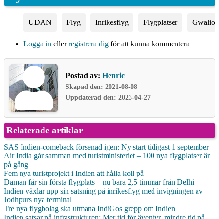
UDAN
Flyg
Inrikesflyg
Flygplatser
Gwalior
Logga in
eller
registrera dig
för att kunna kommentera
Postad av:
Henric
Skapad den: 2021-08-08
Uppdaterad den: 2023-04-27
Relaterade artiklar
SAS Indien-comeback försenad igen: Ny start tidigast 1 september
Air India går samman med turistministeriet – 100 nya flygplatser är
på gång
Fem nya turistprojekt i Indien att hålla koll på
Daman får sin första flygplats – nu bara 2,5 timmar från Delhi
Indien växlar upp sin satsning på inrikesflyg med invigningen av
Jodhpurs nya terminal
Tre nya flygbolag ska utmana IndiGos grepp om Indien
Indien satsar på infrastrukturen: Mer tid för äventyr, mindre tid på