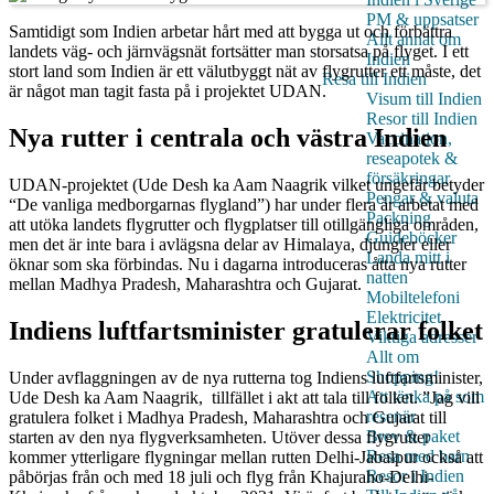
PM & uppsatser
Samtidigt som Indien arbetar hårt med att bygga ut och förbättra
Allt annat om
landets väg- och järnvägsnät fortsätter man storsatsa på flyget. I ett
Indien
stort land som Indien är ett välutbyggt nät av flygrutter ett måste, det
Resa till Indien
är något man tagit fasta på i projektet UDAN.
Visum till Indien
Resor till Indien
Nya rutter i centrala och västra Indien
Vaccination,
reseapotek &
försäkringar
UDAN-projektet (Ude Desh ka Aam Naagrik vilket ungefär betyder
Pengar & valuta
“De vanliga medborgarnas flygland”) har under flera år arbetat med
Packning
att utöka landets flygrutter och flygplatser till otillgängliga områden,
Guideböcker
men det är inte bara i avlägsna delar av Himalaya, djungler eller
Landa mitt i
öknar som ska förbindas. Nu i dagarna introduceras åtta nya rutter
natten
mellan Madhya Pradesh, Maharashtra och Gujarat.
Mobiltelefoni
Elektricitet
Indiens luftfartsminister gratulerar folket
Viktiga adresser
Allt om
Shopping!
Under avflaggningen av de nya rutterna tog Indiens luftfartsminister,
Att tänka på som
Ude Desh ka Aam Naagrik, tillfället i akt att tala till folket. ”Jag vill
resenär
gratulera folket i Madhya Pradesh, Maharashtra och Gujarat till
Brev & paket
starten av den nya flygverksamheten. Utöver dessa flygrutter
Resa med barn
kommer ytterligare flygningar mellan rutten Delhi-Jabalpur också att
Resor i Indien
påbörjas från och med 18 juli och flyg från Khajuraho-Delhi-