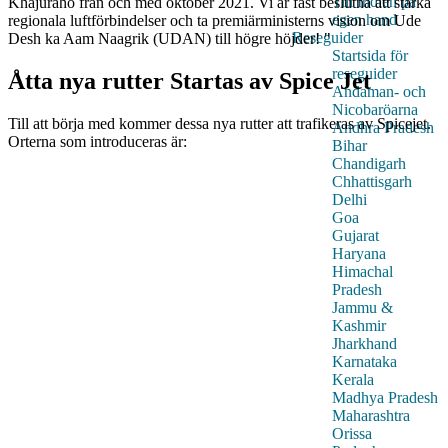
Till Indien på
Khajuraho från och med oktober 2021. Vi är fast beslutna att stärka
egen hand
regionala luftförbindelser och ta premiärministerns vision om Ude
Reseguider
Desh ka Aam Naagrik (UDAN) till högre höjder! "
Startsida för
reseguider
Åtta nya rutter Startas av Spice Jet
Andaman- och
Nicobaröarna
Till att börja med kommer dessa nya rutter att trafikeras av Spicejet.
Andhra Pradesh
Orterna som introduceras är:
Bihar
Chandigarh
Chhattisgarh
Delhi
Goa
Gujarat
Haryana
Himachal
Pradesh
Jammu &
Kashmir
Jharkhand
Karnataka
Kerala
Madhya Pradesh
Maharashtra
Orissa