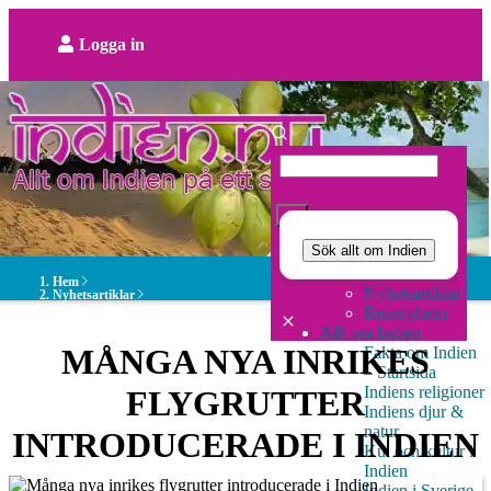
Hoppa
till
Logga in
huvudinnehåll
User
account
menu
Search
Sök allt om Indien
Hem
Startsidan
Huvudmeny
Hem
Nyhetsartiklar
Nyhetsartiklar
Resenyheter
Allt om Indien
MÅNGA NYA INRIKES
Fakta om Indien
– Startsida
Indiens religioner
FLYGRUTTER
Indiens djur &
natur
INTRODUCERADE I INDIEN
Kul och kultur i
Indien
Indien i Sverige