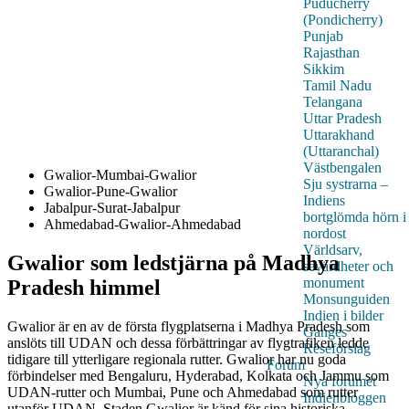
Puducherry
(Pondicherry)
Punjab
Rajasthan
Sikkim
Tamil Nadu
Telangana
Uttar Pradesh
Uttarakhand
(Uttaranchal)
Västbengalen
Gwalior-Mumbai-Gwalior
Sju systrarna –
Gwalior-Pune-Gwalior
Indiens
Jabalpur-Surat-Jabalpur
bortglömda hörn i
Ahmedabad-Gwalior-Ahmedabad
nordost
Världsarv,
Gwalior som ledstjärna på Madhya
sevärdheter och
monument
Pradesh himmel
Monsunguiden
Indien i bilder
Gwalior är en av de första flygplatserna i Madhya Pradesh som
Ganges
anslöts till UDAN och dessa förbättringar av flygtrafiken ledde
Reseförslag
tidigare till ytterligare regionala rutter. Gwalior har nu goda
Forum
förbindelser med Bengaluru, Hyderabad, Kolkata och Jammu som
Nya forumet
UDAN-rutter och Mumbai, Pune och Ahmedabad som rutter
Indienbloggen
utanför UDAN. Staden Gwalior är känd för sina historiska