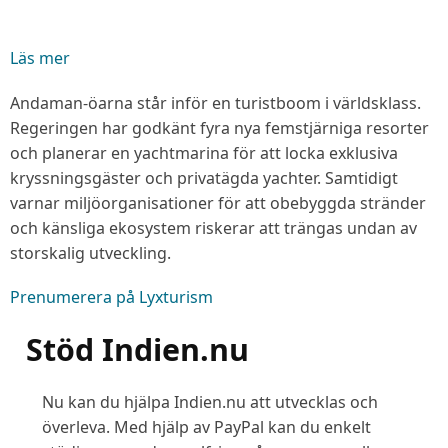
Läs mer
om
Storsatsning
Andaman-öarna står inför en turistboom i världsklass.
på
Regeringen har godkänt fyra nya femstjärniga resorter
lyxturism
och planerar en yachtmarina för att locka exklusiva
i
kryssningsgäst­er och privat­ägda yachter. Samtidigt
Andamanen
varnar miljöorganisationer för att obebyggda stränder
–
och känsliga ekosystem riskerar att trängas undan av
en
storskalig utveckling.
balansakt
mellan
Prenumerera på Lyxturism
utveckling
och
Stöd Indien.nu
natur
Nu kan du hjälpa Indien.nu att utvecklas och
överleva. Med hjälp av PayPal kan du enkelt