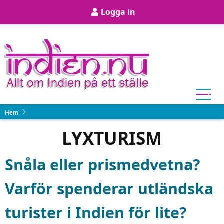
Hoppa
User
Logga in
till
account
huvudinnehåll
menu
Hem
LYXTURISM
Snåla eller prismedvetna?
Varför spenderar utländska
turister i Indien för lite?