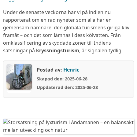
När
turismen
Under de senaste veckorna har vi på indien.nu
vänder
rapporterat om en rad nyheter som alla har en
ryggen
gemensam nämnare: den globala turismens giriga kliv
åt
framåt – och det som lämnas i dess kölvatten. Från
det
omklassificering av skyddade zoner till Indiens
vi
satsningar på
kryssningsturism
, är signalen tydlig.
säger
oss
Postad av:
Henric
vilja
Skapad den: 2025-06-28
bevara
Uppdaterad den: 2025-06-28