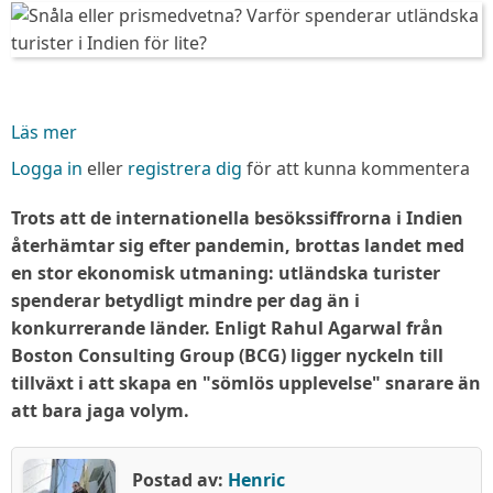
Läs mer
om
Snåla
Logga in
eller
registrera dig
för att kunna kommentera
eller
prismedvetna?
Trots att de internationella besökssiffrorna i Indien
Varför
återhämtar sig efter pandemin, brottas landet med
spenderar
en stor ekonomisk utmaning: utländska turister
utländska
spenderar betydligt mindre per dag än i
turister
konkurrerande länder. Enligt Rahul Agarwal från
i
Boston Consulting Group (BCG) ligger nyckeln till
Indien
tillväxt i att skapa en "sömlös upplevelse" snarare än
för
att bara jaga volym.
lite?
Postad av:
Henric