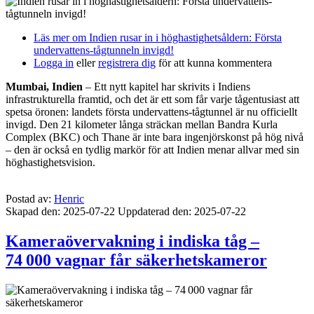
Läs mer
om Indien rusar in i höghastighetsåldern: Första
undervattens-tågtunneln invigd!
Logga in
eller
registrera dig
för att kunna kommentera
Mumbai, Indien
– Ett nytt kapitel har skrivits i Indiens
infrastrukturella framtid, och det är ett som får varje tågentusiast att
spetsa öronen: landets första undervattens-tågtunnel är nu officiellt
invigd. Den 21 kilometer långa sträckan mellan Bandra Kurla
Complex (BKC) och Thane är inte bara ingenjörskonst på hög nivå
– den är också en tydlig markör för att Indien menar allvar med sin
höghastighetsvision.
Postad av:
Henric
Skapad den: 2025-07-22
Uppdaterad den: 2025-07-22
Kameraövervakning i indiska tåg –
74 000 vagnar får säkerhetskameror