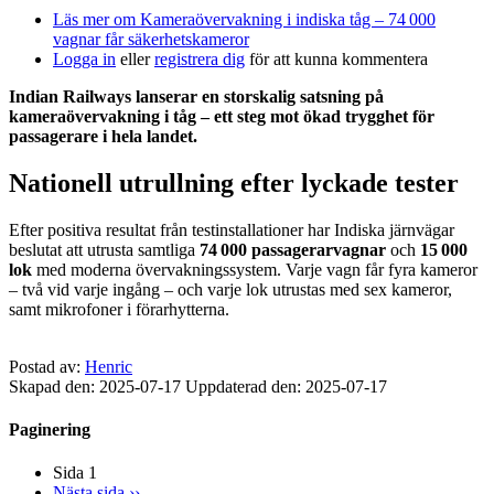
Läs mer
om Kameraövervakning i indiska tåg – 74 000
vagnar får säkerhetskameror
Logga in
eller
registrera dig
för att kunna kommentera
Indian Railways lanserar en storskalig satsning på
kameraövervakning i tåg – ett steg mot ökad trygghet för
passagerare i hela landet.
Nationell utrullning efter lyckade tester
Efter positiva resultat från testinstallationer har Indiska järnvägar
beslutat att utrusta samtliga
74 000 passagerarvagnar
och
15 000
lok
med moderna övervakningssystem. Varje vagn får fyra kameror
– två vid varje ingång – och varje lok utrustas med sex kameror,
samt mikrofoner i förarhytterna.
Postad av:
Henric
Skapad den: 2025-07-17
Uppdaterad den: 2025-07-17
Paginering
Sida 1
Nästa sida
››