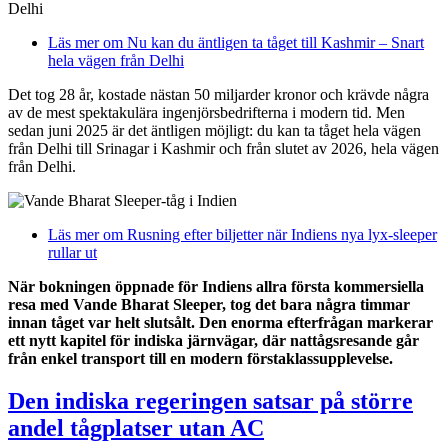
Läs mer
om Nu kan du äntligen ta tåget till Kashmir – Snart
hela vägen från Delhi
Det tog 28 år, kostade nästan 50 miljarder kronor och krävde några
av de mest spektakulära ingenjörsbedrifterna i modern tid. Men
sedan juni 2025 är det äntligen möjligt: du kan ta tåget hela vägen
från Delhi till Srinagar i Kashmir och från slutet av 2026, hela vägen
från Delhi.
Läs mer
om Rusning efter biljetter när Indiens nya lyx-sleeper
rullar ut
När bokningen öppnade för Indiens allra första kommersiella
resa med Vande Bharat Sleeper, tog det bara några timmar
innan tåget var helt slutsålt. Den enorma efterfrågan markerar
ett nytt kapitel för indiska järnvägar, där nattågsresande går
från enkel transport till en modern förstaklassupplevelse.
Den indiska regeringen satsar på större
andel tågplatser utan AC