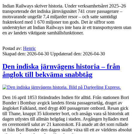
Indian Railways skriver historia. Under verksamhetsåret 2025–26
transporterade det indiska järnvägsnätet 741 crore passagerare –
motsvarande ungefär 7,4 miljarder resor – och satte samtidigt
fraktrekord med 1 670 miljoner ton gods. Det är siffror som
understryker att Indian Railways inte bara är ett transportsystem utan
en av landets viktigaste samhällsfunktioner.
Postad av:
Henric
Skapad den: 2026-04-30
Uppdaterad den: 2026-04-30
Den indiska järnvägens historia – från
ånglok till bekväma snabbtåg
Den 16 april 1853 förändrades Indien för alltid. Från stationen Bori
Bunder i Bombay avgick landets första passagerartåg, draget av
ångloket Falkland, med drygt 400 passagerare ombord. Resan gick
till Thane, knappt 35 kilometer bort, och ansågs vara så historisk att
dagen utlystes till allmän helgdag i staden. Avgången hyllades med
en ceremoniell salut av 21 kanonskott. Få anade att det som rullade
ut från Bori Bunder den dagen skulle växa till ett av världens absolut