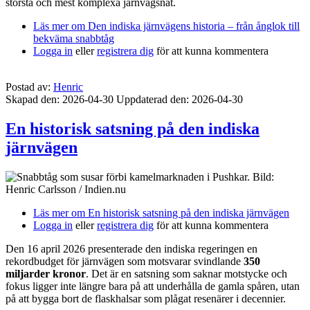
största och mest komplexa järnvägsnät.
Läs mer
om Den indiska järnvägens historia – från ånglok till
bekväma snabbtåg
Logga in
eller
registrera dig
för att kunna kommentera
Postad av:
Henric
Skapad den: 2026-04-30
Uppdaterad den: 2026-04-30
En historisk satsning på den indiska
järnvägen
Läs mer
om En historisk satsning på den indiska järnvägen
Logga in
eller
registrera dig
för att kunna kommentera
Den 16 april 2026 presenterade den indiska regeringen en
rekordbudget för järnvägen som motsvarar svindlande
350
miljarder kronor
. Det är en satsning som saknar motstycke och
fokus ligger inte längre bara på att underhålla de gamla spåren, utan
på att bygga bort de flaskhalsar som plågat resenärer i decennier.