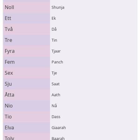
Noll
Shunja
Ett
Ek
Två
Då
Tre
Tin
Fyra
Tjaar
Fem
Panch
Sex
Tje
Sju
Saat
Åtta
Aath
Nio
Nå
Tio
Dass
Elva
Giaarah
Tolv
Baarah