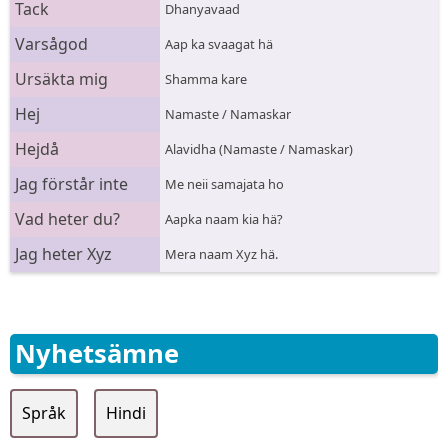
Tack
Dhanyavaad
Varsågod
Aap ka svaagat hä
Ursäkta mig
Shamma kare
Hej
Namaste / Namaskar
Hejdå
Alavidha (Namaste / Namaskar)
Jag förstår inte
Me neii samajata ho
Vad heter du?
Aapka naam kia hä?
Jag heter Xyz
Mera naam Xyz hä.
Nyhetsämne
Språk
Hindi