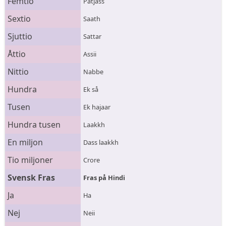
Femtio
Patjass
Sextio
Saath
Sjuttio
Sattar
Åttio
Assii
Nittio
Nabbe
Hundra
Ek så
Tusen
Ek hajaar
Hundra tusen
Laakkh
En miljon
Dass laakkh
Tio miljoner
Crore
Svensk Fras
Fras på Hindi
Ja
Ha
Nej
Neii