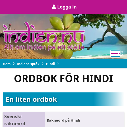
Hoppa
User
Logga in
till
account
huvudinnehåll
menu
Hem
Indiens språk
Hindi
ORDBOK FÖR HINDI
En liten ordbok
Svenskt
Räkneord på Hindi
räkneord