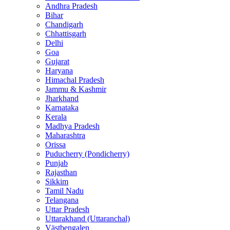
Andhra Pradesh
Bihar
Chandigarh
Chhattisgarh
Delhi
Goa
Gujarat
Haryana
Himachal Pradesh
Jammu & Kashmir
Jharkhand
Karnataka
Kerala
Madhya Pradesh
Maharashtra
Orissa
Puducherry (Pondicherry)
Punjab
Rajasthan
Sikkim
Tamil Nadu
Telangana
Uttar Pradesh
Uttarakhand (Uttaranchal)
Västbengalen