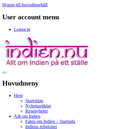
Hoppa till huvudinnehåll
User account menu
Logga in
Huvudmeny
Hem
Startsidan
Nyhetsartiklar
Resenyheter
Allt om Indien
Fakta om Indien – Startsida
Indiens religioner