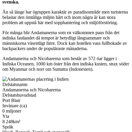
svenska.
Än så länge har ögruppen karaktär av paradisområde men turisterna
belastar den ömtåliga miljön hårt och inom några år kan stora
problem att uppstå här med sopphantering och miljöförstöring.
För många blir Andamanerna som en välkommen paus från det
indiska fastlandet då tempot är betydligt långsammare och
människorna väsentligt färre. Dock kan hotellen vara fullbokade av
backpackers under de populäraste månaderna.
Andamanerna och Nicobarerna som består av 572 öar ligger i
Indiska Oceanen, 1000 km öster från den indiska kusten, strax söder
om Myanmar och norr om Sumatra (Indonesien).
Delstatsnamn
Andamanerna och Nicobarerna
Delstatshuvudstad
Port Blair
Invånare (ca)
0 miljoner
Yta
8 248km²
Språk