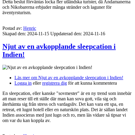
Detta beslut förväntas locka fler utländska turister, då Andamanerna
och Nikobarerna erbjuder många stränder och laguner för
äventyrsturism.
Postad av:
Henric
Skapad den: 2024-11-15
Uppdaterad den: 2024-11-16
Njut av en avkopplande sleepcation i
Indien!
Läs mer
om Njut av en avkopplande sleepcation i Indien!
Logga in
eller
registrera dig
för att kunna kommentera
En sleepcation, eller kanske "sovmester" är en ny trend som innebär
att man reser till ett ställe där man kan sova gott, vila sig och
återhämta sig från stress och vardagsliv. Det kan vara ett spa, en
retreat, ett lugnt hotell eller en naturskön plats. Det är sällan landet
Indien associeras med just lugn och ro, men läs vidare så tipsar vi
om var du kan koppla av.