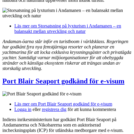
hållbara och naturnära upplevelser inom indisk turism.
Läs mer
om Storsatsning på lyxturism i Andamanen – en
balansakt mellan utveckling och natur
Andaman-öarna står inför en turistboom i världsklass. Regeringen
har godkänt fyra nya femstjärniga resorter och planerar en
yachtmarina för att locka exklusiva kryssningsgäst­er och privat­ägda
yachter. Samtidigt varnar miljöorganisationer för att obebyggda
stränder och känsliga ekosystem riskerar att trängas undan av
storskalig utveckling.
Port Blair Seaport godkänd för e-visum
Läs mer
om Port Blair Seaport godkänd för e-visum
Logga in
eller
registrera dig
för att kunna kommentera
Indiens inrikesministerium har godkänt Port Blair Seaport på
Andamanerna och Nikobarerna som en auktoriserad
incheckningsplats (ICP) för utländska medborgare med e-visum.