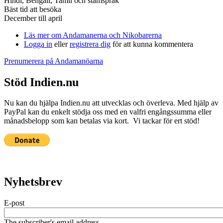
Hindi, Bengali, Tamil och stamspråk
Bäst tid att besöka
December till april
Läs mer
om Andamanerna och Nikobarerna
Logga in
eller
registrera dig
för att kunna kommentera
Prenumerera på Andamanöarna
Stöd Indien.nu
Nu kan du hjälpa Indien.nu att utvecklas och överleva. Med hjälp av
PayPal kan du enkelt stödja oss med en valfri engångssumma eller
månadsbelopp som kan betalas via kort. Vi tackar för ert stöd!
Nyhetsbrev
E-post
The subscriber's email address.