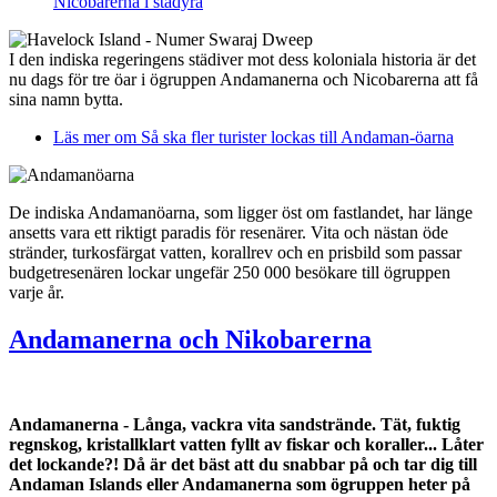
Nicobarerna i städyra
I den indiska regeringens städiver mot dess koloniala historia är det
nu dags för tre öar i ögruppen Andamanerna och Nicobarerna att få
sina namn bytta.
Läs mer
om Så ska fler turister lockas till Andaman-öarna
De indiska Andamanöarna, som ligger öst om fastlandet, har länge
ansetts vara ett riktigt paradis för resenärer. Vita och nästan öde
stränder, turkosfärgat vatten, korallrev och en prisbild som passar
budgetresenären lockar ungefär 250 000 besökare till ögruppen
varje år.
Andamanerna och Nikobarerna
Andamanerna - Långa, vackra vita sandstrände. Tät, fuktig
regnskog, kristallklart vatten fyllt av fiskar och koraller... Låter
det lockande?! Då är det bäst att du snabbar på och tar dig till
Andaman Islands eller Andamanerna som ögruppen heter på