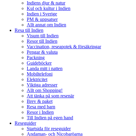
Indiens djur & natur
Kul och kultur i Indien
Indien i Sverige
PM & uppsatser
Allt annat om Indien
Resa till Indien
Visum till Indien
Resor till Indien
Vaccination, reseapotek & försäkringar
Pengar & valuta
Packning
Guideböcker
Landa mitt i natten
Mobiltelefoni
Elektricitet
Viktiga adresser
Allt om Shopping!
Att tänka på som resenär
Brev & paket
Resa med barn
Resor i Indien
Till Indien på egen hand
Reseguider
Startsida för reseguider
Andaman- och Nicobaröarna