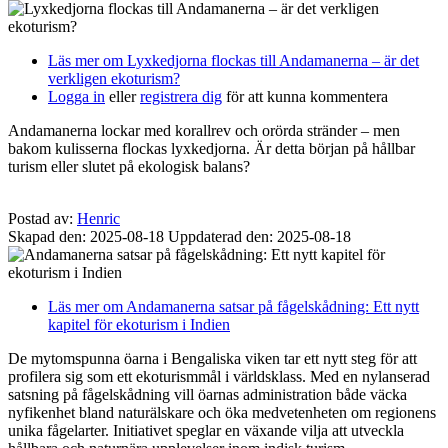
Läs mer
om Lyxkedjorna flockas till Andamanerna – är det
verkligen ekoturism?
Logga in
eller
registrera dig
för att kunna kommentera
Andamanerna lockar med korallrev och orörda stränder – men
bakom kulisserna flockas lyxkedjorna. Är detta början på hållbar
turism eller slutet på ekologisk balans?
Postad av:
Henric
Skapad den: 2025-08-18
Uppdaterad den: 2025-08-18
Läs mer
om Andamanerna satsar på fågelskådning: Ett nytt
kapitel för ekoturism i Indien
De mytomspunna öarna i Bengaliska viken tar ett nytt steg för att
profilera sig som ett ekoturismmål i världsklass. Med en nylanserad
satsning på fågelskådning vill öarnas administration både väcka
nyfikenhet bland naturälskare och öka medvetenheten om regionens
unika fågelarter. Initiativet speglar en växande vilja att utveckla