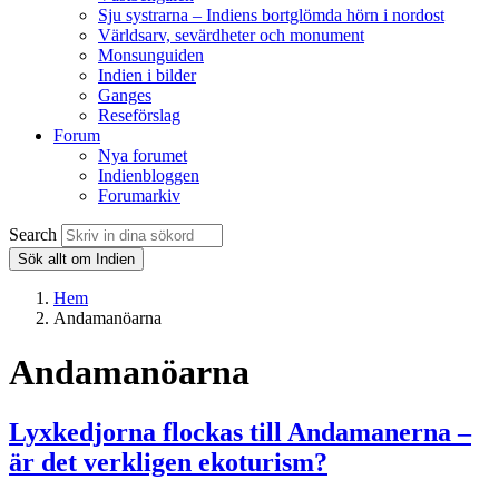
Sju systrarna – Indiens bortglömda hörn i nordost
Världsarv, sevärdheter och monument
Monsunguiden
Indien i bilder
Ganges
Reseförslag
Forum
Nya forumet
Indienbloggen
Forumarkiv
Search
Sök allt om Indien
Hem
Andamanöarna
Andamanöarna
Lyxkedjorna flockas till Andamanerna –
är det verkligen ekoturism?