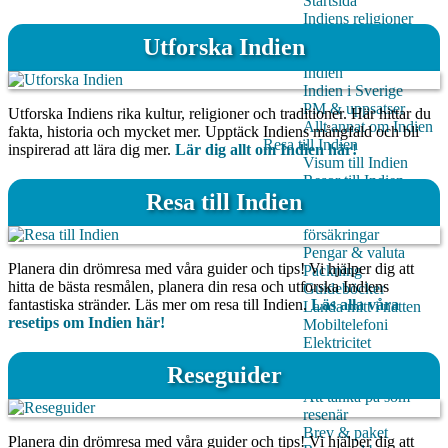
Startsida
Indiens religioner
Indiens djur & natur
Utforska Indien
Kul och kultur i
Indien
Indien i Sverige
PM & uppsatser
Utforska Indiens rika kultur, religioner och traditioner. Här hittar du
Allt annat om Indien
fakta, historia och mycket mer. Upptäck Indiens mångfald och bli
Resa till Indien
inspirerad att lära dig mer.
Lär dig allt om Indien här!
Visum till Indien
Resor till Indien
Resa till Indien
Vaccination,
reseapotek &
försäkringar
Pengar & valuta
Planera din drömresa med våra guider och tips! Vi hjälper dig att
Packning
hitta de bästa resmålen, planera din resa och utforska Indiens
Guideböcker
fantastiska stränder. Läs mer om resa till Indien.
Läs alla våra
Landa mitt i natten
resetips om Indien här!
Mobiltelefoni
Elektricitet
Viktiga adresser
Reseguider
Allt om Shopping!
Att tänka på som
resenär
Brev & paket
Planera din drömresa med våra guider och tips! Vi hjälper dig att