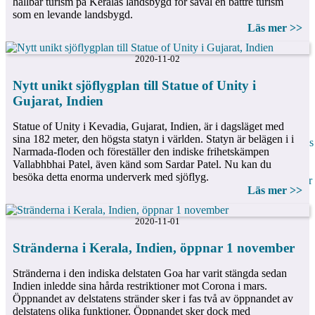
hållbar turism på Keralas landsbygd för såväl en bättre turism
Puducherry
som en levande landsbygd.
(Pondicherry)
Läs mer >>
Punjab
Rajasthan
Sikkim
2020-11-02
Tamil Nadu
Telangana
Nytt unikt sjöflygplan till Statue of Unity i
Uttar Pradesh
Gujarat, Indien
Uttarakhand
(Uttaranchal)
Statue of Unity i Kevadia, Gujarat, Indien, är i dagsläget med
Västbengalen
sina 182 meter, den högsta statyn i världen. Statyn är belägen i i
Sju systrarna – Indiens
Narmada-floden och föreställer den indiske frihetskämpen
bortglömda hörn i
Vallabhbhai Patel, även känd som Sardar Patel. Nu kan du
nordost
besöka detta enorma underverk med sjöflyg.
Världsarv, sevärdheter
Läs mer >>
och monument
Monsunguiden
Indien i bilder
2020-11-01
Ganges
Reseförslag
Stränderna i Kerala, Indien, öppnar 1 november
Forum
Nya forumet
Stränderna i den indiska delstaten Goa har varit stängda sedan
Indienbloggen
Indien inledde sina hårda restriktioner mot Corona i mars.
Forumarkiv
Öppnandet av delstatens stränder sker i fas två av öppnandet av
delstatens olika funktioner. Öppnandet sker dock med