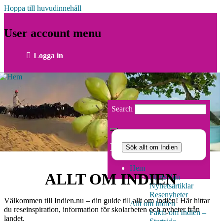
Hoppa till huvudinnehåll
User account menu
Logga in
Search
Huvudmeny
Sök allt om Indien
Hem
ALLT OM INDIEN
Startsidan
Nyhetsartiklar
Resenyheter
Välkommen till Indien.nu – din guide till allt om Indien! Här hittar
Allt om Indien
du reseinspiration, information för skolarbeten och nyheter från
Fakta om Indien –
landet.