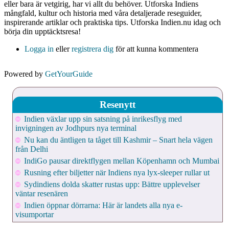
eller bara är vetgirig, har vi allt du behöver. Utforska Indiens
mångfald, kultur och historia med våra detaljerade reseguider,
inspirerande artiklar och praktiska tips. Utforska Indien.nu idag och
börja din upptäcktsresa!
Logga in
eller
registrera dig
för att kunna kommentera
Powered by
GetYourGuide
Resenytt
Indien växlar upp sin satsning på inrikesflyg med
invigningen av Jodhpurs nya terminal
Nu kan du äntligen ta tåget till Kashmir – Snart hela vägen
från Delhi
IndiGo pausar direktflygen mellan Köpenhamn och Mumbai
Rusning efter biljetter när Indiens nya lyx-sleeper rullar ut
Sydindiens dolda skatter rustas upp: Bättre upplevelser
väntar resenären
Indien öppnar dörrarna: Här är landets alla nya e-
visumportar