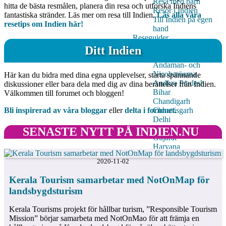
Resa med barn
hitta de bästa resmålen, planera din resa och utforska Indiens
Resor i Indien
fantastiska stränder. Läs mer om resa till Indien.
Läs alla våra
Till Indien på egen
resetips om Indien här!
hand
Reseguider
Startsida för
Ditt Indien
reseguider
Andaman- och
Nicobaröarna
Här kan du bidra med dina egna upplevelser, starta spännande
Andhra Pradesh
diskussioner eller bara dela med dig av dina berättelser från Indien.
Bihar
Välkommen till forumet och bloggen!
Chandigarh
Chhattisgarh
Bli inspirerad av våra bloggar
eller
delta i forumet
.
Delhi
Goa
SENASTE NYTT PÅ INDIEN.NU
Gujarat
Haryana
Himachal Pradesh
2020-11-02
Jammu & Kashmir
Jharkhand
Kerala Tourism samarbetar med NotOnMap för
Karnataka
landsbygdsturism
Kerala
Madhya Pradesh
Kerala Tourisms projekt för hållbar turism, ”Responsible Tourism
Maharashtra
Mission” börjar samarbeta med NotOnMao för att främja en
Orissa