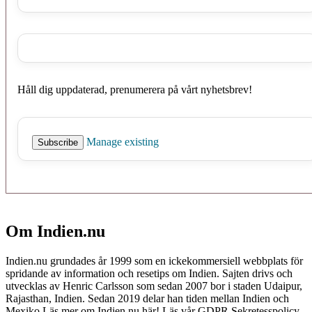
Håll dig uppdaterad, prenumerera på vårt nyhetsbrev!
Manage existing
Om Indien.nu
Indien.nu grundades år 1999 som en ickekommersiell webbplats för
spridande av information och resetips om Indien. Sajten drivs och
utvecklas av Henric Carlsson som sedan 2007 bor i staden Udaipur,
Rajasthan, Indien. Sedan 2019 delar han tiden mellan Indien och
Mexiko
Läs mer om Indien.nu här!
Läs vår GDPR Sekretesspolicy