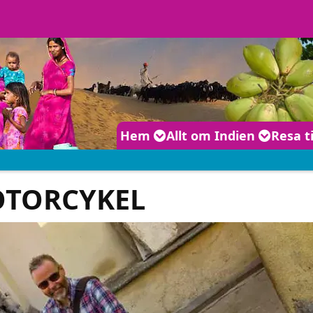
Huvudmeny
Hem
Allt om Indien
Resa t
TORCYKEL