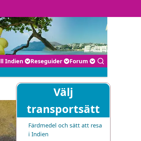
ill Indien
Reseguider
Forum
Välj
transportsätt
Färdmedel och sätt att resa
i Indien