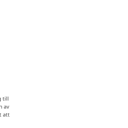
till
n av
 att