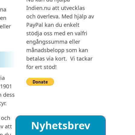
Indien.nu att utvecklas
gna
och överleva. Med hjälp av
 en
PayPal kan du enkelt
eller
stödja oss med en valfri
engångssumma eller
månadsbelopp som kan
betalas via kort. Vi tackar
för ert stöd!
ia
 1901
n dess
yr.
r och
Nyhetsbrev
v att
om du