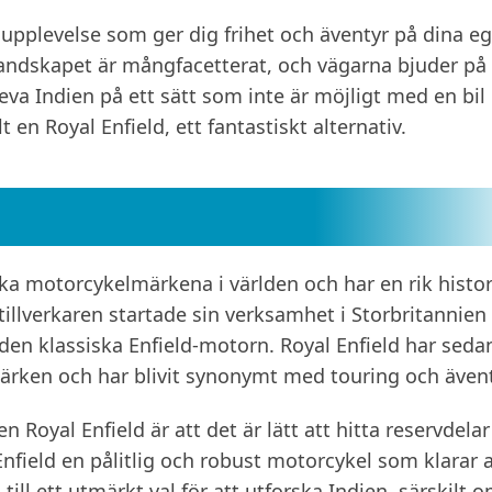
upplevelse som ger dig frihet och äventyr på dina e
är landskapet är mångfacetterat, och vägarna bjuder på
eva Indien på ett sätt som inte är möjligt med en bil 
t en Royal Enfield, ett fantastiskt alternativ.
ska motorcykelmärkena i världen och har en rik histor
 tillverkaren startade sin verksamhet i Storbritannien
en klassiska Enfield-motorn. Royal Enfield har seda
märken och har blivit synonymt med touring och ävent
n Royal Enfield är att det är lätt att hitta reservdela
Enfield en pålitlig och robust motorcykel som klarar a
 till ett utmärkt val för att utforska Indien, särskilt 