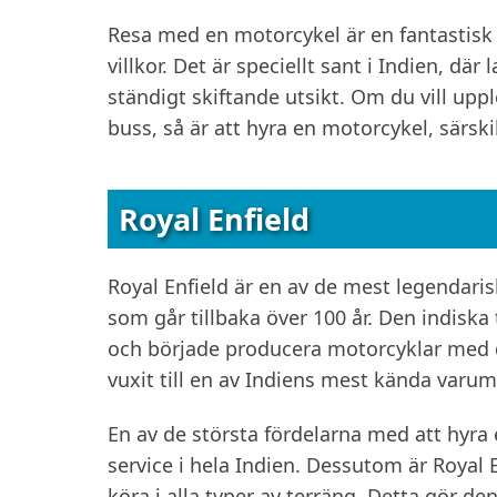
Resa med en motorcykel är en fantastisk 
villkor. Det är speciellt sant i Indien, d
ständigt skiftande utsikt. Om du vill uppl
buss, så är att hyra en motorcykel, särskil
Royal Enfield
Royal Enfield är en av de mest legendari
som går tillbaka över 100 år. Den indiska
och började producera motorcyklar med d
vuxit till en av Indiens mest kända varu
En av de största fördelarna med att hyra e
service i hela Indien. Dessutom är Royal 
köra i alla typer av terräng. Detta gör den