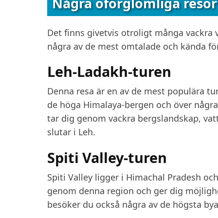
Några oförglömliga resor
Det finns givetvis otroligt många vackra 
några av de mest omtalade och kända för
Leh-Ladakh-turen
Denna resa är en av de mest populära tu
de höga Himalaya-bergen och över några 
tar dig genom vackra bergslandskap, vatte
slutar i Leh.
Spiti Valley-turen
Spiti Valley ligger i Himachal Pradesh oc
genom denna region och ger dig möjlighe
besöker du också några av de högsta byar