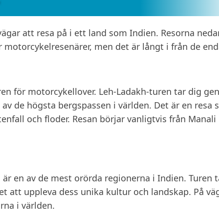
vägar att resa på i ett land som Indien. Resorna neda
 motorcykelresenärer, men det är långt i från de en
ren för motorcykellover. Leh-Ladakh-turen tar dig g
av de högsta bergspassen i världen. Det är en resa
nfall och floder. Resan börjar vanligtvis från Manali
h är en av de mest orörda regionerna i Indien. Turen t
t att uppleva dess unika kultur och landskap. På vä
na i världen.