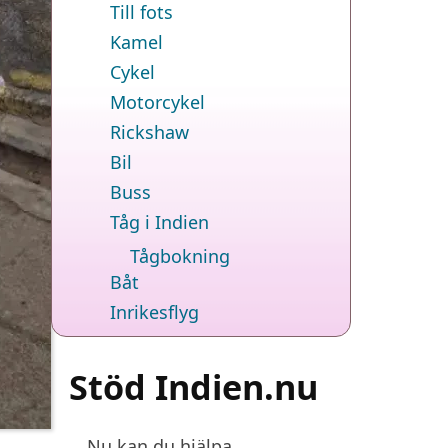
Till fots
Kamel
Cykel
Motorcykel
Rickshaw
Bil
Buss
Tåg i Indien
Tågbokning
Båt
Inrikesflyg
Stöd Indien.nu
Nu kan du hjälpa