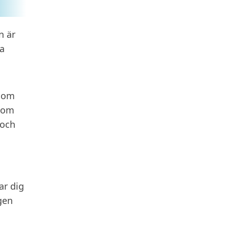
n är
da
enom
 som
 och
ar dig
gen