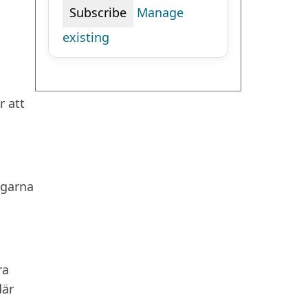
Manage
existing
r att
ägarna
ra
där