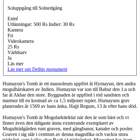
Soluppgång till
Solnedgång
Entré
Utlänningar: 500 Rs Indier: 30 Rs
Kamera
Fri
Videokamera
25 Rs
Världsarv
Ja
Läs mer
Läs mer om Delhis monument
Humayun's Tomb är ett mausoleum uppfört åt Hymayun, den andra
mogulhärskaren av Indien. Humayun var son till Babur den 1:a och
far åt Akbar den store. Byggnaden är uppförd i röd sandsten och
marmor till en kostnad av ca 1,5 miljoner rupier. Humayuns grav
planerades år 1569 av hans änka, Hajji Begum, 13 år efter hans död.
Humayun's Tomb är Mogularkitektur när den är som bäst och vi
finner även den tidigaste ännu existerande exemplaret av
Mogulträdgården runt graven, med gångbanor, kanaler och pooler.
Graven i sig står i centrum av denna magnifika och vackra stora
trädgård, som kallas char Baah (4 trädgårdar). Mausoleet har även