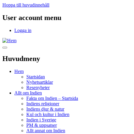
Hoppa till huvudinnehåll
User account menu
Logga in
Huvudmeny
Hem
Startsidan
Nyhetsartiklar
Resenyheter
Allt om Indien
Fakta om Indien – Startsida
Indiens religioner
Indiens djur & natur
Kul och kultur i Indien
Indien i Sverige
PM & uppsatser
Allt annat om Indien