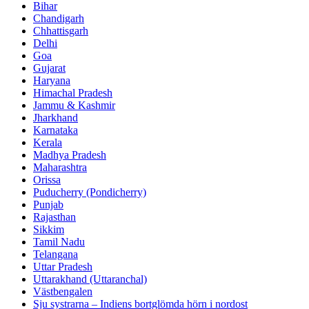
Bihar
Chandigarh
Chhattisgarh
Delhi
Goa
Gujarat
Haryana
Himachal Pradesh
Jammu & Kashmir
Jharkhand
Karnataka
Kerala
Madhya Pradesh
Maharashtra
Orissa
Puducherry (Pondicherry)
Punjab
Rajasthan
Sikkim
Tamil Nadu
Telangana
Uttar Pradesh
Uttarakhand (Uttaranchal)
Västbengalen
Sju systrarna – Indiens bortglömda hörn i nordost