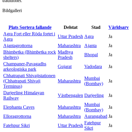
traditioner.
Bildgalleri
Plats
Sortera fallande
Delstat
Stad
Världsarv
Agra Fort eller Röda fortet i
Uttar Pradesh
Agra
Ja
Agra
Ajantagrottorna
Maharashtra
Ajanta
Ja
Bhimbetka (Bhimbetka rock
Madhya
Bhopal
Ja
shelters)
Pradesh
Champaner-Pavagadhs
Gujarat
Vadodara
Ja
arkeologiska park
Chhatrapati Shivajistationen
Mumbai
(Chhatrapati Shivaji
Maharashtra
Ja
(Bombay)
Terminus)
Darjeeling Himalayan
Västbengalen
Darjeeling
Ja
Railway
Mumbai
Elephanta Caves
Maharashtra
Ja
(Bombay)
Elloragrottorna
Maharashtra
Aurangabad
Ja
Fatehpur
Fatehpur Sikri
Uttar Pradesh
Ja
Sikri