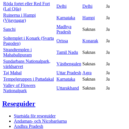
Röda fortet eller Red Fort
Delhi
Delhi
Ja
(Lal Qila)
Ruinerna i Hampi
Karnataka
Hampi
Ja
(Vijaynagar)
Madhya
Sanchi
Saknas
Ja
Pradesh
Soltemplet i Konark (Svarta
Orissa
Konarak
Ja
Pagoden)
Strandtemplen i
Tamil Nadu
Saknas
Ja
Mahabalipuram
Sundarbans Nationalpark,
Västbengalen
Saknas
Ja
världsarvet
Taj Mahal
Uttar Pradesh
Agra
Ja
Tempelgruppen i Pattadakal
Karnataka
Saknas
Ja
Valley of Flowers
Uttarakhand
Saknas
Ja
Nationalpark
Reseguider
Startsida för reseguider
Andaman- och Nicobaröarna
Andhra Pradesh