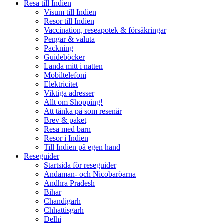
Resa till Indien
Visum till Indien
Resor till Indien
Vaccination, reseapotek & försäkringar
Pengar & valuta
Packning
Guideböcker
Landa mitt i natten
Mobiltelefoni
Elektricitet
Viktiga adresser
Allt om Shopping!
Att tänka på som resenär
Brev & paket
Resa med barn
Resor i Indien
Till Indien på egen hand
Reseguider
Startsida för reseguider
Andaman- och Nicobaröarna
Andhra Pradesh
Bihar
Chandigarh
Chhattisgarh
Delhi