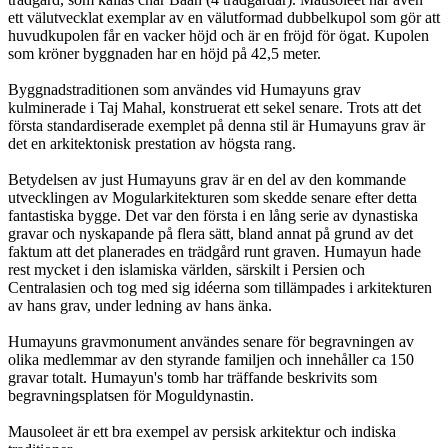
ett välutvecklat exemplar av en välutformad dubbelkupol som gör att
huvudkupolen får en vacker höjd och är en fröjd för ögat. Kupolen
som kröner byggnaden har en höjd på 42,5 meter.
Byggnadstraditionen som användes vid Humayuns grav
kulminerade i Taj Mahal, konstruerat ett sekel senare. Trots att det
första standardiserade exemplet på denna stil är Humayuns grav är
det en arkitektonisk prestation av högsta rang.
Betydelsen av just Humayuns grav är en del av den kommande
utvecklingen av Mogularkitekturen som skedde senare efter detta
fantastiska bygge. Det var den första i en lång serie av dynastiska
gravar och nyskapande på flera sätt, bland annat på grund av det
faktum att det planerades en trädgård runt graven. Humayun hade
rest mycket i den islamiska världen, särskilt i Persien och
Centralasien och tog med sig idéerna som tillämpades i arkitekturen
av hans grav, under ledning av hans änka.
Humayuns gravmonument användes senare för begravningen av
olika medlemmar av den styrande familjen och innehåller ca 150
gravar totalt. Humayun's tomb har träffande beskrivits som
begravningsplatsen för Moguldynastin.
Mausoleet är ett bra exempel av persisk arkitektur och indiska