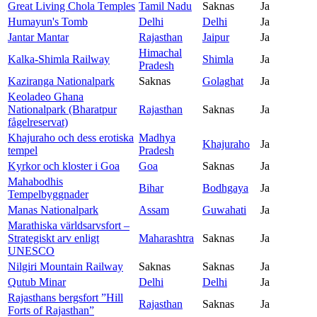
Great Living Chola Temples
Tamil Nadu
Saknas
Ja
Humayun's Tomb
Delhi
Delhi
Ja
Jantar Mantar
Rajasthan
Jaipur
Ja
Himachal
Kalka-Shimla Railway
Shimla
Ja
Pradesh
Kaziranga Nationalpark
Saknas
Golaghat
Ja
Keoladeo Ghana
Nationalpark (Bharatpur
Rajasthan
Saknas
Ja
fågelreservat)
Khajuraho och dess erotiska
Madhya
Khajuraho
Ja
tempel
Pradesh
Kyrkor och kloster i Goa
Goa
Saknas
Ja
Mahabodhis
Bihar
Bodhgaya
Ja
Tempelbyggnader
Manas Nationalpark
Assam
Guwahati
Ja
Marathiska världsarvsfort –
Strategiskt arv enligt
Maharashtra
Saknas
Ja
UNESCO
Nilgiri Mountain Railway
Saknas
Saknas
Ja
Qutub Minar
Delhi
Delhi
Ja
Rajasthans bergsfort ”Hill
Rajasthan
Saknas
Ja
Forts of Rajasthan”