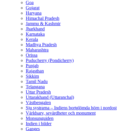
Goa
Gujarat
Haryana
Himachal Pradesh
Jammu & Kashmir
Jharkhand
Karnataka
Kerala
Madhya Pradesh
Maharashtra
Orissa
Puducherry (Pondicherry)
Punjab
Rajasthan
Sikkim
Tamil Nadu
Telangana
Uttar Pradesh
Uttarakhand (Uttaranchal)
Västbengalen
Sju systrarna – Indiens bortglömda hörn i nordost
Världsarv, sevärdheter och monument
Monsunguiden
Indien i bilder
Ganges