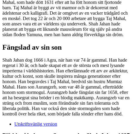
Mahal, som hade dött 1631 efter att ha fött honom sitt fjortonde
barn. Taj Mahal är byggt av vit marmor och är dekorerat med
ädelstenar och kalligrafi. Det är omgivet av en vacker trädgård och
en moské. Det tog 22 år och 20 000 arbetare att bygga Taj Mahal,
som anses vara ett av världens sju underverk. Shah Jahan hade
planerat att bygga ett liknande mausoleum för sig själv på andra
sidan floden Yamuna, men han hann aldrig förverkliga sin dröm.
Fängslad av sin son
Shah Jahan dog 1666 i Agra, när han var 74 år gammal. Han hade
regerat i 30 år, och hade skapat ett av de största och mest lysande
imperierna i världshistorien. Han efterlämnade ett arv av arkitektur,
kultur och konst, som skulle inspirera många generationer efter
honom. Han begravdes i Taj Mahal, bredvid sin hustru Mumtaz
Mahal. Hans son Aurangzeb, som var 48 år gammal, efterträdde
honom som stormogul. Aurangzeb hade fängslat sin far 1658, efter
att ha besegrat sina bröder i en blodig maktkamp. Aurangzeb var en
sträng och from muslim, som förändrade sin fars toleranta och
liberala politik. Han var också den siste stormogulen som hade
kontroll över hela riket, som började falla sönder efter hans död.
Utskriftsvänlig version