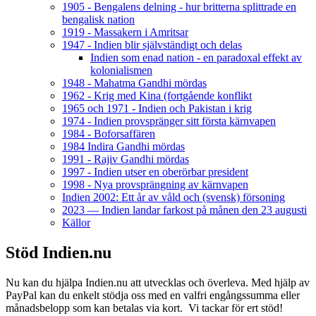
1905 - Bengalens delning - hur britterna splittrade en
bengalisk nation
1919 - Massakern i Amritsar
1947 - Indien blir självständigt och delas
Indien som enad nation - en paradoxal effekt av
kolonialismen
1948 - Mahatma Gandhi mördas
1962 - Krig med Kina (fortgående konflikt
1965 och 1971 - Indien och Pakistan i krig
1974 - Indien provspränger sitt första kärnvapen
1984 - Boforsaffären
1984 Indira Gandhi mördas
1991 - Rajiv Gandhi mördas
1997 - Indien utser en oberörbar president
1998 - Nya provsprängning av kärnvapen
Indien 2002: Ett år av våld och (svensk) försoning
2023 — Indien landar farkost på månen den 23 augusti
Källor
Stöd Indien.nu
Nu kan du hjälpa Indien.nu att utvecklas och överleva. Med hjälp av
PayPal kan du enkelt stödja oss med en valfri engångssumma eller
månadsbelopp som kan betalas via kort. Vi tackar för ert stöd!