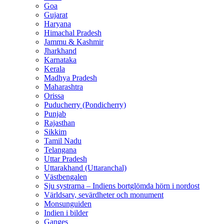
Goa
Gujarat
Haryana
Himachal Pradesh
Jammu & Kashmir
Jharkhand
Karnataka
Kerala
Madhya Pradesh
Maharashtra
Orissa
Puducherry (Pondicherry)
Punjab
Rajasthan
Sikkim
Tamil Nadu
Telangana
Uttar Pradesh
Uttarakhand (Uttaranchal)
Västbengalen
Sju systrarna – Indiens bortglömda hörn i nordost
Världsarv, sevärdheter och monument
Monsunguiden
Indien i bilder
Ganges