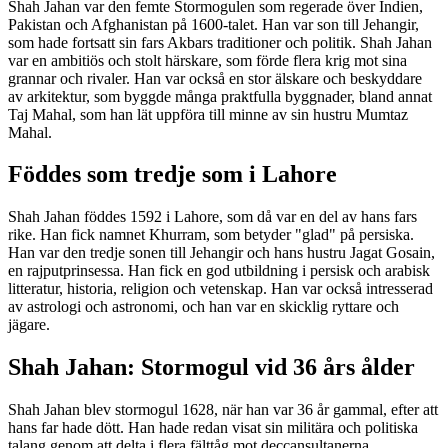
Shah Jahan var den femte Stormogulen som regerade över Indien,
Pakistan och Afghanistan på 1600-talet. Han var son till Jehangir,
som hade fortsatt sin fars Akbars traditioner och politik. Shah Jahan
var en ambitiös och stolt härskare, som förde flera krig mot sina
grannar och rivaler. Han var också en stor älskare och beskyddare
av arkitektur, som byggde många praktfulla byggnader, bland annat
Taj Mahal, som han lät uppföra till minne av sin hustru Mumtaz
Mahal.
Föddes som tredje som i Lahore
Shah Jahan föddes 1592 i Lahore, som då var en del av hans fars
rike. Han fick namnet Khurram, som betyder "glad" på persiska.
Han var den tredje sonen till Jehangir och hans hustru Jagat Gosain,
en rajputprinsessa. Han fick en god utbildning i persisk och arabisk
litteratur, historia, religion och vetenskap. Han var också intresserad
av astrologi och astronomi, och han var en skicklig ryttare och
jägare.
Shah Jahan: Stormogul vid 36 års ålder
Shah Jahan blev stormogul 1628, när han var 36 år gammal, efter att
hans far hade dött. Han hade redan visat sin militära och politiska
talang genom att delta i flera fälttåg mot deccansultanerna,