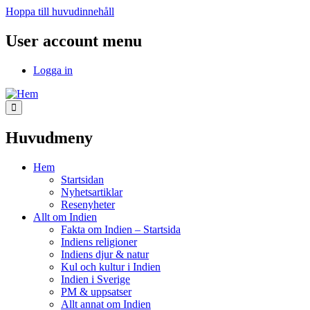
Hoppa till huvudinnehåll
User account menu
Logga in
Huvudmeny
Hem
Startsidan
Nyhetsartiklar
Resenyheter
Allt om Indien
Fakta om Indien – Startsida
Indiens religioner
Indiens djur & natur
Kul och kultur i Indien
Indien i Sverige
PM & uppsatser
Allt annat om Indien