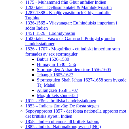
1175 - Muhammed från Ghur anfaller Indien
1200-talet - Delhisultantatet & Mamlukdynastin
1287-1388 - Khaljidynastin och Ghiyas-ud-din
Tughluq
1336-1565 - Vijayanagar: Ett hinduiskt imperium i
södra Indien
1451-1526 - Lodhidynastin
1500-talet - Vasco da Gama och Portugal grundar
handelsstationer
1526 - 1707 - Mogulriket - ett indiskt imperium som
formades av sex stormoguler
Babur 1526-1530
Humayun 1530-1556
Stormogulen Akbar den store 1556-1605
Jehangir 1605-1627
Stormogulen Shah Jahan 1627-1658 som byggde
Taj Mahal
Aurangzeb 1658-1707
Mogulrikets sönderfall
1612 - Första brittiska handelsstationen
1853 – Indiens järnväg: De första stegen
Sepoyupproret 1857 - det första nationella upproret mot
det brittiska styret i Indien
1858 - Indien utnämns till brittisk koloni.
1885 - Indiska Nationalkongressen (INC)