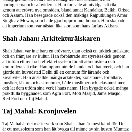
portugiserna och safaviderna. Han fortsatte att utvidga sitt rike
genom att erövra nya områden, bland annat Kandahar, Balkh, Orissa
och Assam. Han besegrade också den mäktiga Rajputkungen Amar
Singh av Mewar, som hade gjort uppror mot honom. Han skapade
ett imperium som var nästan lika stort som hans farfars Akbars.
Shah Jahan: Arkitekturälskaren
Shah Jahan var inte bara en erövrare, utan också en arkitekturälskare
och en främjare av kultur. Han förbättrade sitt styrelseskick genom
att införa ett nytt och effektivt system för att administrera och
kontrollera sitt rike. Han uppmuntrade handel och hantverk, och han
gjorde sin huvudstad Delhi till ett centrum för lärande och
kreativitet. Han anställde många arkitekter, konstnärer, författare,
musiker, läkare och astronomer, både muslimer och icke-muslimer,
och lät dem utföra sina verk i hans namn. Han byggde också många
praktfulla byggnader, som Agra Fort, Moti Masjid, Jama Masjid,
Red Fort och Taj Mahal.
Taj Mahal: Kronjuvelen
Taj Mahal är det mästerverk som Shah Jahan är mest känd för. Det
är ett mausoleum som han lät bygga till minne av sin hustru Mumtaz