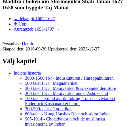
Bläddra i boken om Stormogulen Shah Jahan 1627-
1658 som byggde Taj Mahal
←
Jehangir 1605-1627
⤊
Upp
Aurangzeb 1658-1707
→
Postad av:
Henric
Skapad den: 2010-09-30
Uppdaterad den: 2023-12-27
Välj kapitel
Indiens historia
3000-1500 f kr - Induskulturen / Harappakulturen
500-talet f Kr - Magadhariket
300-talet f Kr - Mauryariket & Alexander den store
200-talet f Kr - Mauryariket under Ashokas tid
100-talet - En tid av förändring: Tomas Tvivlaren i
Söder och Kushanariket i norr.
300-500-talet - Guptariket
600-talet - Kung Harshas Rike och södra Indien
985-1014 - Choladynastin och de muslimska
invasionerna av Indien