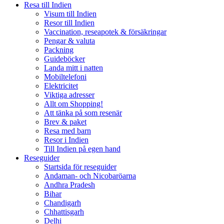
Resa till Indien
Visum till Indien
Resor till Indien
Vaccination, reseapotek & försäkringar
Pengar & valuta
Packning
Guideböcker
Landa mitt i natten
Mobiltelefoni
Elektricitet
Viktiga adresser
Allt om Shopping!
Att tänka på som resenär
Brev & paket
Resa med barn
Resor i Indien
Till Indien på egen hand
Reseguider
Startsida för reseguider
Andaman- och Nicobaröarna
Andhra Pradesh
Bihar
Chandigarh
Chhattisgarh
Delhi